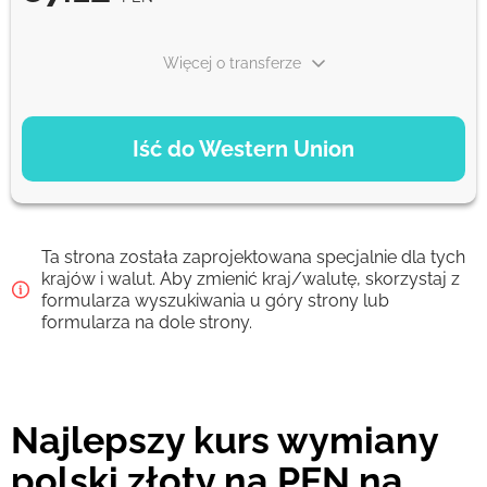
Więcej o transferze
OPCJE PŁATNOŚCI
Iść do Western Union
Debit/Credit Сard
87.12
1-2 min
PEN
Ta strona została zaprojektowana specjalnie dla tych
Google Pay
krajów i walut. Aby zmienić kraj/walutę, skorzystaj z
formularza wyszukiwania u góry strony lub
87.12
0-1 d
formularza na dole strony.
PEN
From zero fee online & our best FX rate
Najlepszy kurs wymiany
Prowizja Strumok, zawsze 0%
polski złoty na PEN na