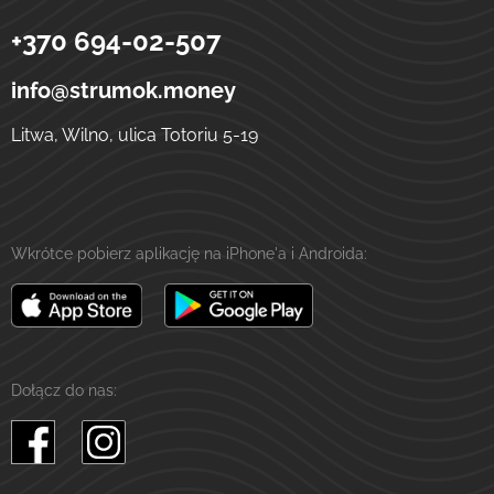
+370 694-02-507
Strumok
Przelewy na Ukrainę
ulica Totoriu, 5-19
LT-01121
Wilno
Litwa
info@strumok.money
Litwa, Wilno, ulica Totoriu 5-19
Wkrótce pobierz aplikację na iPhone'a i Androida:
Dołącz do nas: