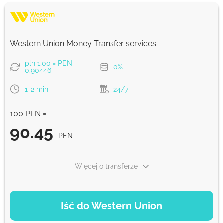
Western Union Money Transfer services
pln 1.00 = PEN
0%
0.90446
1-2 min
24/7
100 PLN =
90.45
PEN
Więcej o transferze
OPCJE PŁATNOŚCI
Iść do Western Union
Debit/Credit Сard