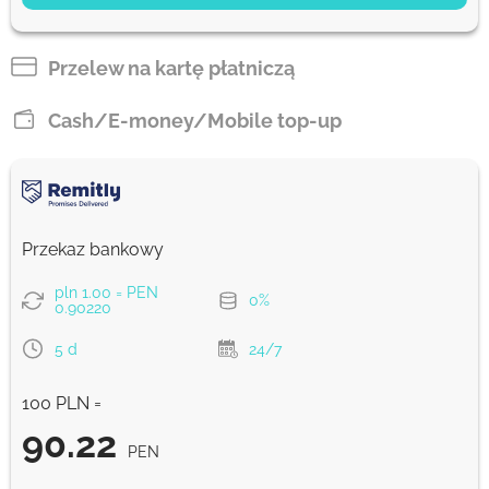
59.64
5 d
PEN
Przelew na kartę płatniczą
Zapłać kartą
Cash/E-money/Mobile top-up
58.99
4 d
PEN
Prowizja Strumok, zawsze 0%
Przekaz bankowy
pln 1.00 = PEN
0%
0.90220
5 d
24/7
100 PLN =
90.22
PEN