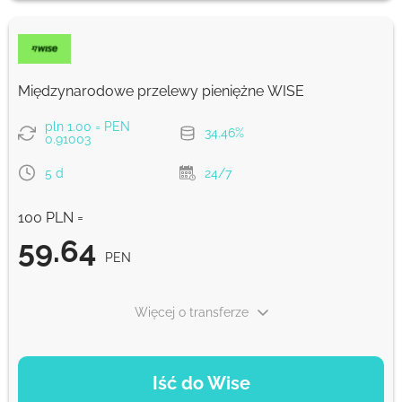
89.01
NaN d
PEN
Prowizja Strumok, zawsze 0%
Międzynarodowe przelewy pieniężne WISE
pln 1.00 = PEN
34.46%
0.91003
5 d
24/7
100 PLN =
59.64
PEN
Więcej o transferze
OPCJE PŁATNOŚCI
Iść do Wise
Zapłać przelewem