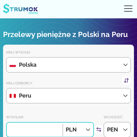
Otw
UA
RU
EN
PL
Przelewy pieniężne z Polski na Peru
Przelewy pieniężne
KRAJ WYSYŁKI:
Digital konto
Polska
Recenzje partnerów
KRAJ ODBIORCY:
Wkrótce pobierz aplikację na iPhone'a i Androida:
Peru
Dołącz do nas:
WYSYŁAM:
WCHODZIĆ:
PLN
PEN