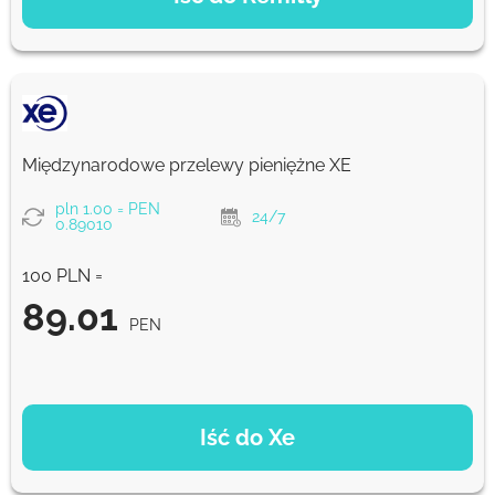
Ekonomiczny
90.22
5 d
PEN
Szybko
90.22
Międzynarodowe przelewy pieniężne XE
30 min
PEN
pln 1.00 = PEN
24/7
0.89010
Prowizja Strumok, zawsze 0%
100 PLN =
89.01
PEN
OPCJE PŁATNOŚCI
Iść do Xe