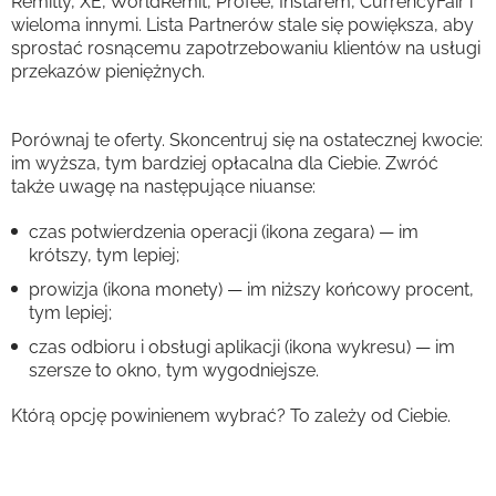
Remitly, XE, WorldRemit, Profee, Instarem, CurrencyFair i
wieloma innymi. Lista Partnerów stale się powiększa, aby
sprostać rosnącemu zapotrzebowaniu klientów na usługi
przekazów pieniężnych.
Porównaj te oferty. Skoncentruj się na ostatecznej kwocie:
im wyższa, tym bardziej opłacalna dla Ciebie. Zwróć
także uwagę na następujące niuanse:
czas potwierdzenia operacji (ikona zegara) — im
krótszy, tym lepiej;
prowizja (ikona monety) — im niższy końcowy procent,
tym lepiej;
czas odbioru i obsługi aplikacji (ikona wykresu) — im
szersze to okno, tym wygodniejsze.
Którą opcję powinienem wybrać? To zależy od Ciebie.