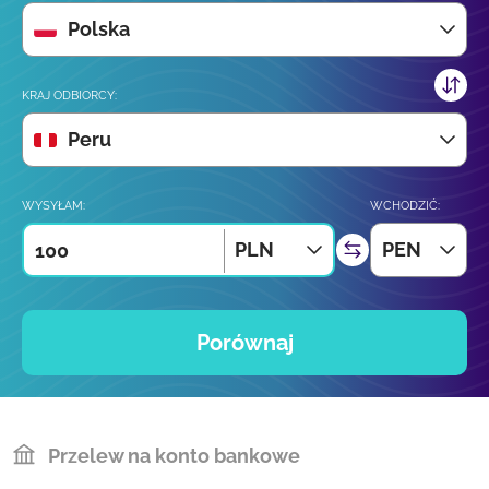
Polska
KRAJ ODBIORCY:
Peru
WYSYŁAM:
WCHODZIĆ:
PLN
PEN
Porównaj
Przelew na konto bankowe