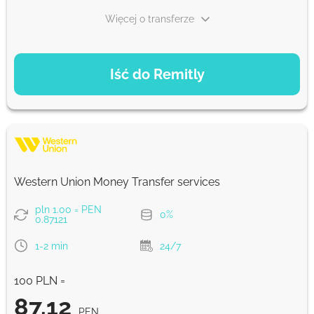
Więcej o transferze
OPCJE PŁATNOŚCI
Iść do Remitly
Ekonomiczny
90.22
5 d
PEN
Szybko
90.22
Western Union Money Transfer services
30 min
PEN
pln 1.00 = PEN
0%
0.87121
Prowizja Strumok, zawsze 0%
1-2 min
24/7
100 PLN =
87.12
PEN