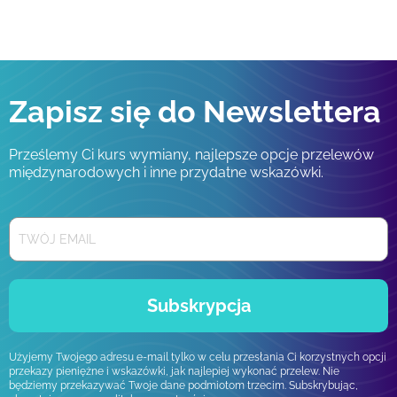
Zapisz się do Newslettera
Prześlemy Ci kurs wymiany, najlepsze opcje przelewów
międzynarodowych i inne przydatne wskazówki.
Subskrypcja
Użyjemy Twojego adresu e-mail tylko w celu przesłania Ci korzystnych opcji
przekazy pieniężne i wskazówki, jak najlepiej wykonać przelew. Nie
będziemy przekazywać Twoje dane podmiotom trzecim. Subskrybując,