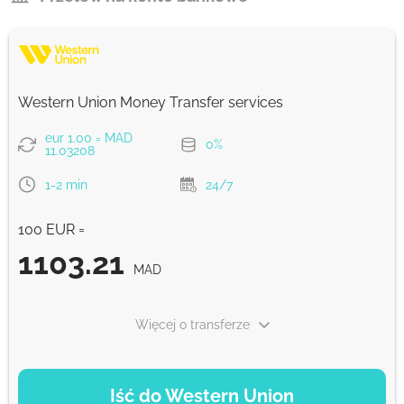
Western Union Money Transfer services
eur 1.00 = MAD
0%
11.03208
1-2 min
24/7
100 EUR =
1103.21
MAD
Więcej o transferze
OPCJE PŁATNOŚCI
Iść do Western Union