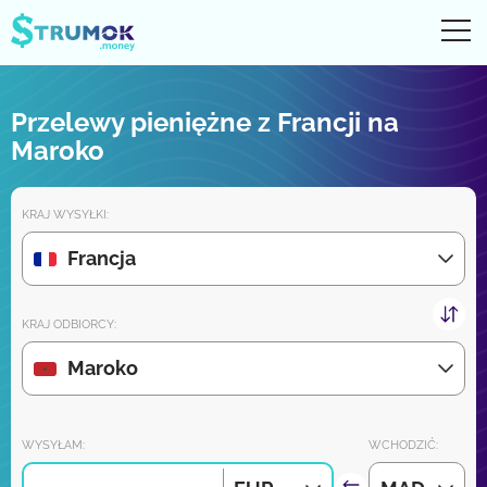
Otw
UA
RU
EN
PL
Przelewy pieniężne z Francji na
Przelewy pieniężne
Maroko
Digital konto
KRAJ WYSYŁKI:
Recenzje partnerów
Francja
Wkrótce pobierz aplikację na iPhone'a i Androida:
KRAJ ODBIORCY:
Maroko
Dołącz do nas:
WYSYŁAM:
WCHODZIĆ: