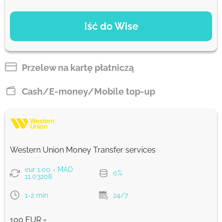
OPCJE PŁATNOŚCI
Iść do Wise
Zapłać przelewem
1009.09
3 d
MAD
Przelew na kartę płatniczą
Zapłać kartą
Cash/E-money/Mobile top-up
1001.25
3 d
MAD
Prowizja Strumok, zawsze 0%
Western Union Money Transfer services
eur 1.00 = MAD
0%
11.03208
1-2 min
24/7
100 EUR =