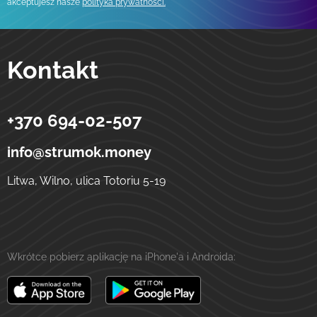
akceptujesz nasze
polityka prywatności.
Kontakt
+370 694-02-507
Strumok
Przelewy na Ukrainę
ulica Totoriu, 5-19
LT-01121
Wilno
Litwa
info@strumok.money
Litwa, Wilno, ulica Totoriu 5-19
Wkrótce pobierz aplikację na iPhone'a i Androida: