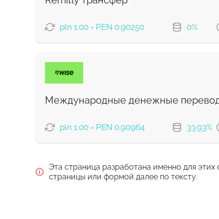
Remitly трансфер
Для новых пользователей первый перевод
pln 1.00 = PEN 0.90250
0%
Комиссия Strumok, всегда 0%
ВАРИАНТЫ ОПЛАТЫ
Экономный
Быстрый
Международные денежные перевод
Комиссия Strumok, всегда 0%
pln 1.00 = PEN 0.90964
33.93%
ВАРИАНТЫ ОПЛАТЫ
Эта страница разработана именно для этих 
Оплатить банковским перевод
страницы или формой далее по тексту.
Оплатить картой