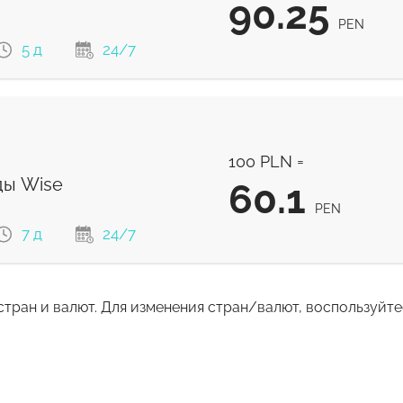
90.25
PEN
 без комиссии и лучший курс обмена
5 д
24/7
90.25
PEN
100 PLN =
90.25
PEN
ы Wise
60.1
PEN
7 д
24/7
стран и валют. Для изменения стран/валют, воспользуйт
60.1
ом
PEN
59.45
PEN