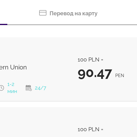
Перевод на карту
100 PLN =
rn Union
90.47
PEN
1-2
24/7
мин
90.47
PEN
100 PLN =
90.47
PEN