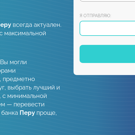
Я ОТПРАВЛЯЮ:
еру
всегда актуален.
ь с максимальной
 Вы могли
орами
, предметно
уг, выбрать лучший и
, с минимальной
ем — перевести
 банка
Перу
проще,