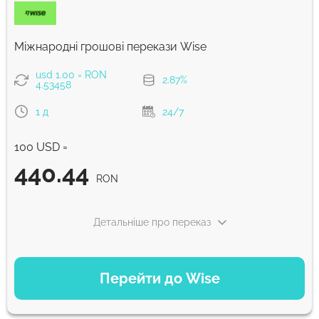
Комісія Strumok, завжди 0%
Міжнародні грошові перекази Wise
usd 1.00 = RON
2.87%
4.53458
1 д
24/7
100 USD =
440.44
RON
Детальніше про переказ
ВАРІАНТИ ОПЛАТИ
Перейти до Wise
Сплатити карткою
440.44
1 д