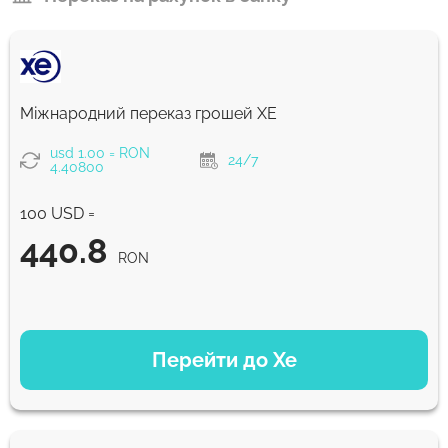
Міжнародний переказ грошей XE
usd 1.00 = RON
24/7
4.40800
100 USD =
440.8
RON
ВАРІАНТИ ОПЛАТИ
Перейти до Xe
440.8
NaN д
RON