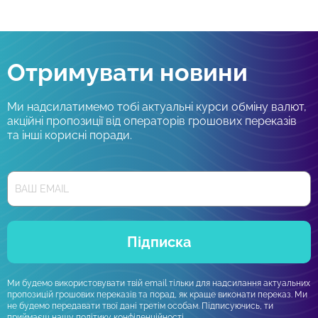
Отримувати новини
Ми надсилатимемо тобі актуальні курси обміну валют,
акційні пропозиції від операторів грошових переказів
та інші корисні поради.
Підписка
Ми будемо використовувати твій email тільки для надсилання актуальних
пропозицій грошових переказів та порад, як краще виконати переказ. Ми
не будемо передавати твої дані третім особам. Підписуючись, ти
приймаєш нашу
політику конфіденційності.