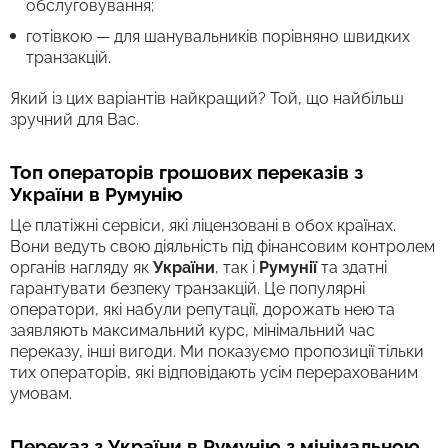
обслуговування;
готівкою — для шанувальників порівняно швидких
транзакцій.
Який із цих варіантів найкращий? Той, що найбільш
зручний для Вас.
Топ операторів грошових переказів з
України в Румунію
Це платіжні сервіси, які ліцензовані в обох країнах.
Вони ведуть свою діяльність під фінансовим контролем
органів нагляду як
України
, так і
Румунії
та здатні
гарантувати безпеку транзакцій. Це популярні
оператори, які набули репутації, дорожать нею та
заявляють максимальний курс, мінімальний час
переказу, інші вигоди. Ми показуємо пропозиції тільки
тих операторів, які відповідають усім перерахованим
умовам.
Переказ з України в Румунію з мінімальною