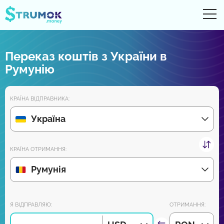
Ві
UA
RU
EN
PL
Переказ коштів з України в
Грошові перекази
Румунію
Рахунки Online
КРАЇНА ВІДПРАВНИКА:
Огляди партнерів
Україна
Зовсім скоро завантажуйте додаток на Android та iPhone:
КРАЇНА ОТРИМАННЯ:
Румунія
Приєднуйся до нас:
Я ВІДПРАВЛЯЮ:
ОТРИМАННЯ: