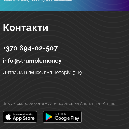
Контакти
+370 694-02-507
Strumok
Грошові перекази в Україну
вул. Тоторіу, 5-19
LT-01121
Вільнюс
Литва
info@strumok.money
Литва, м. Вільнюс, вул. Тоторіу, 5-19
Зовсім скоро завантажуйте додаток на Android та iPhone: