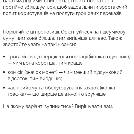
багатьма іншими. Список партнерів-операторів
постійно збільшується, щоб задовільнити зростаючий
попит користувачів на послуги грошових переказів.
Порівняйте ці пропозиції. Орієнтуйтеся на підсумкову
суму: чим вона більша, тим вигідніша для вас. Також
звертайте увагу на такі нюанси:
тривалість підтвердження операції (іконка годинника)
— чим вона коротша, тим краще;
комісія (значок монет) — чим менший підсумковий
відсоток, тим вигідніше;
час прийому та обслуговування заявок (іконка
графіка) — що ширше це вікно, то зручніше.
На якому варіанті зупинитись? Вирішувати вам.