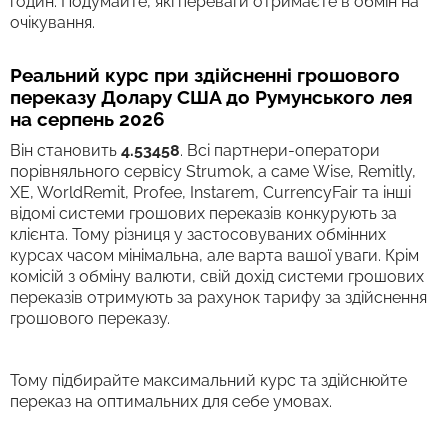
годин. Подумайте, які переваги отримаєте в обмін на
очікування.
Реальний курс при здійсненні грошового
переказу Долару США до Румунського лея
на серпень 2026
Він становить
4.53458
. Всі партнери-оператори
порівняльного сервісу Strumok, а саме Wise, Remitly,
XE, WorldRemit, Profee, Instarem, CurrencyFair та інші
відомі системи грошових переказів конкурують за
клієнта. Тому різниця у застосовуваних обмінних
курсах часом мінімальна, але варта вашої уваги. Крім
комісій з обміну валюти, свій дохід системи грошових
переказів отримують за рахунок тарифу за здійснення
грошового переказу.
Тому підбирайте максимальний курс та здійснюйте
переказ на оптимальних для себе умовах.