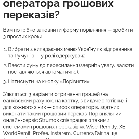
оператора грошових
переказів?
Вам потрібно заповнити форму порівняння — зробити
3 простих кроки:
Вибрати з випадаючих меню Україну як відправника
та Румунію — у ролі одержувача.
Ввести суму до пересилання (зверніть увагу, валюти
поставляються автоматично).
Натиснути на кнопку «Порівняти».
З'являться 3 варіанти отримання грошей (на
банківський рахунок, на картку, з видачею готівки), і
для кожного з них — список операторів, здатних
виконати такий грошовий переказ. Порівняльний
онлайн-сервіс Strumok співпрацює з такими
системами грошових переказів як Wise, Remitly, XE,
WorldRemit, Profee, Instarem, CurrencyFair та ще