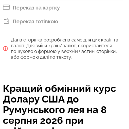
RON
Переказ на картку
Сплатити банківським переказом
Переказ готівкою
418.27
3 д
RON
Дана сторінка розроблена саме для цих країн та
Комісія Strumok, завжди 0%
валют. Для зміни країн/валют, скористайтеся
пошуковою формою у верхній частині сторінки,
або формою далі по тексту.
Кращий обмінний курс
Долару США до
Румунського лея на 8
серпня 2026 при