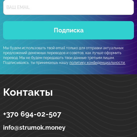
Подписка
Мы будем использовать твой email только для отправки актуальных
предложений денежных переводов и советов, как лучше оформить
перевод. Мы не будем передавать твои данные третьим лицам.
Подписываясь, ты принимаешь нашу
политику конфиденциальности.
Контакты
+370 694-02-507
Strumok
Денежные переводы в Украине
ул. Тоториу, 5-19
LT-01121
Вильнюс
Литва
info@strumok.money