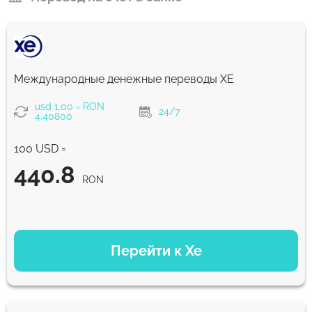
Международные денежные переводы ХЕ
usd 1.00 = RON
24/7
4.40800
100 USD =
440.8
RON
ВАРИАНТЫ ОПЛАТЫ
Перейти к Xe
440.8
NaN д
RON