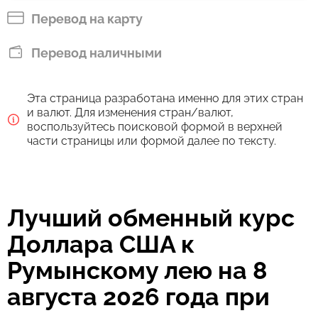
RON
Перевод на карту
Оплатить банковским переводом
Перевод наличными
418.27
3 д
RON
Эта страница разработана именно для этих стран
Комиссия Strumok, всегда 0%
и валют. Для изменения стран/валют,
воспользуйтесь поисковой формой в верхней
части страницы или формой далее по тексту.
Лучший обменный курс
Доллара США к
Румынскому лею на 8
августа 2026 года при