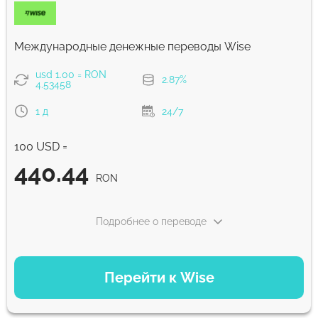
Комиссия Strumok, всегда 0%
Международные денежные переводы Wise
usd 1.00 = RON
2.87%
4.53458
1 д
24/7
100 USD =
440.44
RON
Подробнее о переводе
ВАРИАНТЫ ОПЛАТЫ
Перейти к Wise
Оплатить картой
440.44
1 д