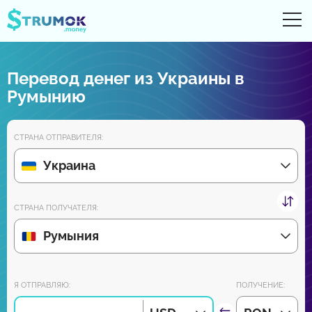
От
UA
RU
EN
PL
Перевод денег из Украины в
Денежные переводы
Румынию
Цифровые счета
СТРАНА ОТПРАВИТЕЛЯ:
Обзоры партнеров
Украина
Уже скоро скачайте приложение для Android и iPhone:
СТРАНА ПОЛУЧАТЕЛЯ:
Румыния
Присоединяйся к нам:
Я ОТПРАВЛЯЮ:
ПОЛУЧЕНИЕ: