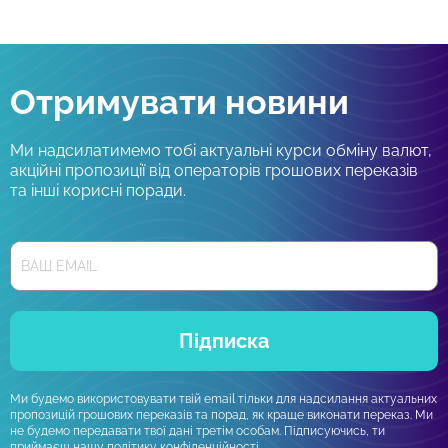
Отримувати новини
Ми надсилатимемо тобі актуальні курси обміну валют,
акційні пропозиції від операторів грошових переказів
та інші корисні поради.
Підписка
Ми будемо використовувати твій email тільки для надсилання актуальних
пропозицій грошових переказів та порад, як краще виконати переказ. Ми
не будемо передавати твої дані третім особам. Підписуючись, ти
приймаєш нашу
політику конфіденційності.