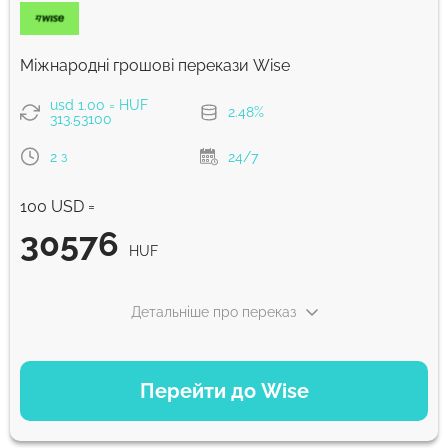
Комісія Strumok, завжди 0%
Міжнародні грошові перекази Wise
usd 1.00 = HUF
2.48%
313.53100
2 з
24/7
100 USD =
30576
HUF
Детальніше про переказ
ВАРІАНТИ ОПЛАТИ
Перейти до Wise
Сплатити карткою
30576
2 з