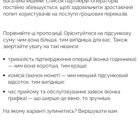
багатьма іншими. Список партнерів-операторів
постійно збільшується, щоб задовільнити зростаючий
попит користувачів на послуги грошових переказів.
Порівняйте ці пропозиції. Орієнтуйтеся на підсумкову
суму: чим вона більша, тим вигідніша для вас. Також
звертайте увагу на такі нюанси:
тривалість підтвердження операції (іконка годинника)
— чим вона коротша, тим краще;
комісія (значок монет) — чим менший підсумковий
відсоток, тим вигідніше;
час прийому та обслуговування заявок (іконка
графіка) — що ширше це вікно, то зручніше.
На якому варіанті зупинитись? Вирішувати вам.