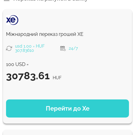
Міжнародний переказ грошей XE
usd 1.00 = HUF
24/7
307.83610
100 USD =
30783.61
HUF
ВАРІАНТИ ОПЛАТИ
Перейти до Xe
30783.61
NaN д
HUF