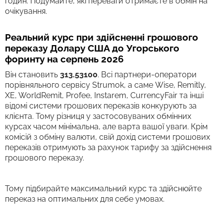
годин. Подумайте, які переваги отримаєте в обмін на
очікування.
Реальний курс при здійсненні грошового
переказу Долару США до Угорського
форинту на серпень 2026
Він становить
313.53100
. Всі партнери-оператори
порівняльного сервісу Strumok, а саме Wise, Remitly,
XE, WorldRemit, Profee, Instarem, CurrencyFair та інші
відомі системи грошових переказів конкурують за
клієнта. Тому різниця у застосовуваних обмінних
курсах часом мінімальна, але варта вашої уваги. Крім
комісій з обміну валюти, свій дохід системи грошових
переказів отримують за рахунок тарифу за здійснення
грошового переказу.
Тому підбирайте максимальний курс та здійснюйте
переказ на оптимальних для себе умовах.