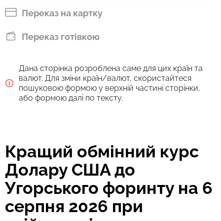
HUF
Переказ на картку
Сплатити банківським переказом
Переказ готівкою
29049
10 г
HUF
Дана сторінка розроблена саме для цих країн та
Комісія Strumok, завжди 0%
валют. Для зміни країн/валют, скористайтеся
пошуковою формою у верхній частині сторінки,
або формою далі по тексту.
Кращий обмінний курс
Долару США до
Угорського форинту на 6
серпня 2026 при