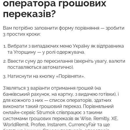
оператора грошових
переказів?
Вам потрібно заповнити форму порівняння — зробити
3 простих кроки:
Вибрати з випадаючих меню Україну як відправника
та Угорщину — у ролі одержувача.
Ввести суму до пересилання (зверніть увагу, валюти
поставляються автоматично).
Натиснути на кнопку «Порівняти».
З'являться 3 варіанти отримання грошей (на
банківський рахунок, на картку, з видачею готівки), і
для кожного з них — список операторів, здатних
виконати такий грошовий переказ. Порівняльний
онлайн-сервіс Strumok співпрацює з такими
системами грошових переказів як Wise, Remitly, XE,
WorldRemit, Profee, Instarem, CurrencyFair та ще