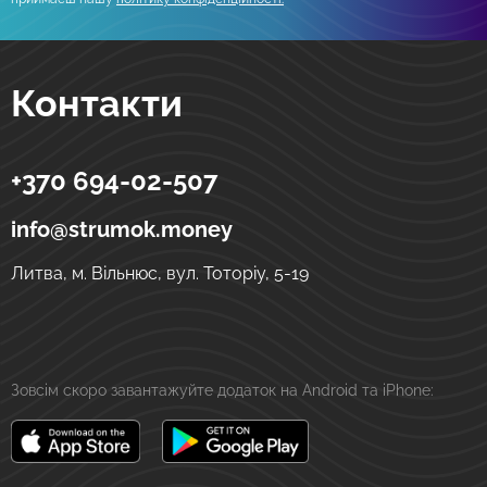
Контакти
+370 694-02-507
Strumok
Грошові перекази в Україну
вул. Тоторіу, 5-19
LT-01121
Вільнюс
Литва
info@strumok.money
Литва, м. Вільнюс, вул. Тоторіу, 5-19
Зовсім скоро завантажуйте додаток на Android та iPhone: