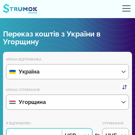
Ві
UA
RU
EN
PL
Переказ коштів з України в
Грошові перекази
Угорщину
Рахунки Online
КРАЇНА ВІДПРАВНИКА:
Огляди партнерів
Україна
Зовсім скоро завантажуйте додаток на Android та iPhone:
КРАЇНА ОТРИМАННЯ:
Угорщина
Приєднуйся до нас:
Я ВІДПРАВЛЯЮ:
ОТРИМАННЯ: