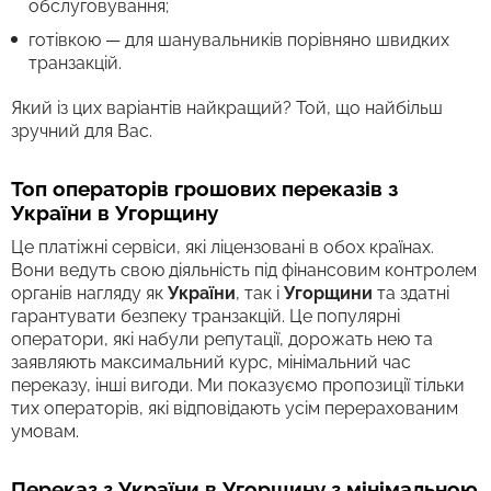
обслуговування;
готівкою — для шанувальників порівняно швидких
транзакцій.
Який із цих варіантів найкращий? Той, що найбільш
зручний для Вас.
Топ операторів грошових переказів з
України в Угорщину
Це платіжні сервіси, які ліцензовані в обох країнах.
Вони ведуть свою діяльність під фінансовим контролем
органів нагляду як
України
, так і
Угорщини
та здатні
гарантувати безпеку транзакцій. Це популярні
оператори, які набули репутації, дорожать нею та
заявляють максимальний курс, мінімальний час
переказу, інші вигоди. Ми показуємо пропозиції тільки
тих операторів, які відповідають усім перерахованим
умовам.
Переказ з України в Угорщину з мінімальною