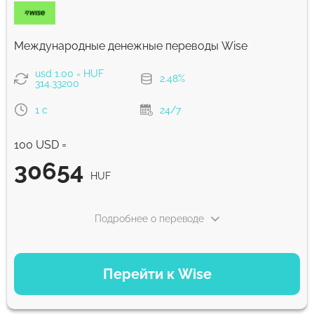
Комиссия Strumok, всегда 0%
Международные денежные переводы Wise
usd 1.00 = HUF
2.48%
314.33200
1 с
24/7
100 USD =
30654
HUF
Подробнее о переводе
ВАРИАНТЫ ОПЛАТЫ
Перейти к Wise
Оплатить картой
30654
1 с