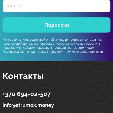
Подписка
Мы будем использовать твой email только для отправки актуальных
предложений денежных переводов и советов, как лучше оформить
перевод. Мы не будем передавать твои данные третьим лицам.
Подписываясь, ты принимаешь нашу
политику конфиденциальности.
Контакты
+370 694-02-507
Strumok
Денежные переводы в Украине
ул. Тоториу, 5-19
LT-01121
Вильнюс
Литва
info@strumok.money