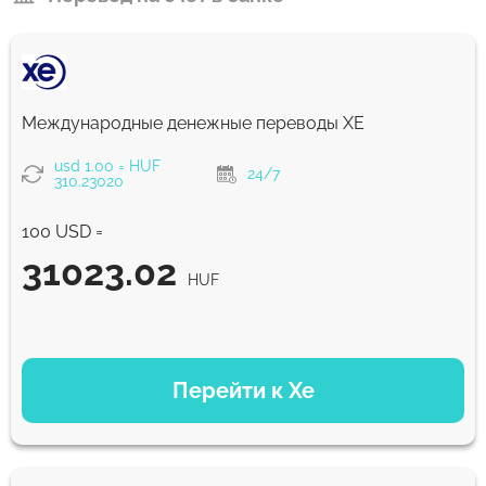
Международные денежные переводы ХЕ
usd 1.00 = HUF
24/7
310.23020
100 USD =
31023.02
HUF
ВАРИАНТЫ ОПЛАТЫ
Перейти к Xe
31023.02
NaN д
HUF