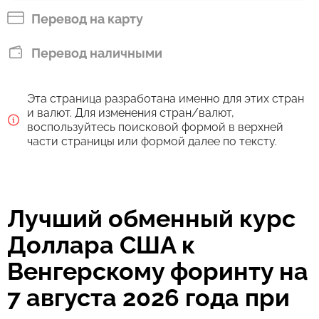
HUF
Перевод на карту
Оплатить банковским переводом
Перевод наличными
29123
35 мин
HUF
Эта страница разработана именно для этих стран
Комиссия Strumok, всегда 0%
и валют. Для изменения стран/валют,
воспользуйтесь поисковой формой в верхней
части страницы или формой далее по тексту.
Лучший обменный курс
Доллара США к
Венгерскому форинту на
7 августа 2026 года при