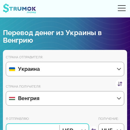
От
UA
RU
EN
PL
Перевод денег из Украины в
Денежные переводы
Венгрию
Цифровые счета
СТРАНА ОТПРАВИТЕЛЯ:
Обзоры партнеров
Украина
Уже скоро скачайте приложение для Android и iPhone:
СТРАНА ПОЛУЧАТЕЛЯ:
Венгрия
Присоединяйся к нам:
Я ОТПРАВЛЯЮ:
ПОЛУЧЕНИЕ: