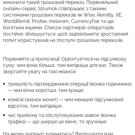
виконати такий грошовий переказ. Порівняльний
онлайн-сервіс Strumok співпрацює з такими
системами грошових переказів як Wise, Remitly, XE,
WorldRemit, Profee, Instarem, CurrencyFair та ще
багатьма іншими. Список партнерів-операторів
постійно збільшується, щоб задовільнити зростаючий
попит користувачів на послуги грошових переказів.
Порівняйте ці пропозиції. Орієнтуйтеся на підсумкову
суму: чим вона більша, тим вигідніша для вас. Також
звертайте увагу на такі нюанси:
тривалість підтвердження операції (іконка годинника)
— чим вона коротша, тим краще;
комісія (значок монет) — чим менший підсумковий
відсоток, тим вигідніше;
час прийому та обслуговування заявок (іконка
графіка) — що ширше це вікно, то зручніше.
На якому варіанті зупинитись? Вирішувати вам.