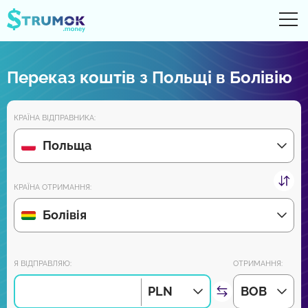
Ві
UA
RU
EN
PL
Переказ коштів з Польщі в Болівію
Грошові перекази
КРАЇНА ВІДПРАВНИКА:
Рахунки Online
Польща
Огляди партнерів
КРАЇНА ОТРИМАННЯ:
Зовсім скоро завантажуйте додаток на Android та iPhone:
Болівія
Приєднуйся до нас:
Я ВІДПРАВЛЯЮ:
ОТРИМАННЯ:
PLN
BOB