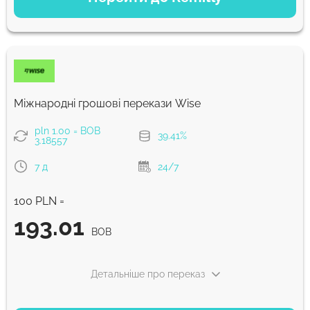
Економний
293.53
5 д
BOB
Швидкий
293.53
Міжнародні грошові перекази Wise
30 хв
BOB
pln 1.00 = BOB
39.41%
3.18557
Комісія Strumok, завжди 0%
7 д
24/7
100 PLN =
193.01
BOB
Детальніше про переказ