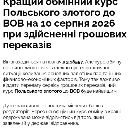
Кращий обмінний курс
Польського злотого до
BOB на 10 серпня 2026
при здійсненні грошових
переказів
Він знаходиться на позначці
3.18557
. Але курс обміну
постійно змінюється: залежно від геополітичної
ситуації, коливання основних валютних пар та інших
фінансово-економічних факторів. Тому так важливо
віддати перевагу сервісу грошових переказів, чий
курс
Польського злотого
до
BOB
буде найвищим.
Дуже важливою є і політика місцевих банків-
регуляторів. Через неї офіційний курс обміну в країні
одержувача може відрізнятись від того, який
заявлений у державі відправника.