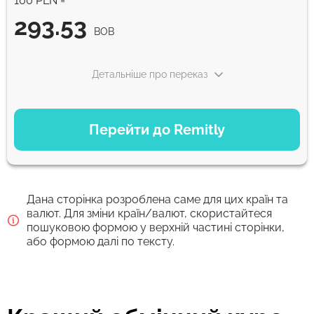
100 PLN =
293.53
BOB
Детальніше про переказ
ВАРІАНТИ ОПЛАТИ
Перейти до Remitly
Економний
293.53
5 д
BOB
Дана сторінка розроблена саме для цих країн та
Швидкий
валют. Для зміни країн/валют, скористайтеся
пошуковою формою у верхній частині сторінки,
293.53
30 хв
або формою далі по тексту.
BOB
Комісія Strumok, завжди 0%