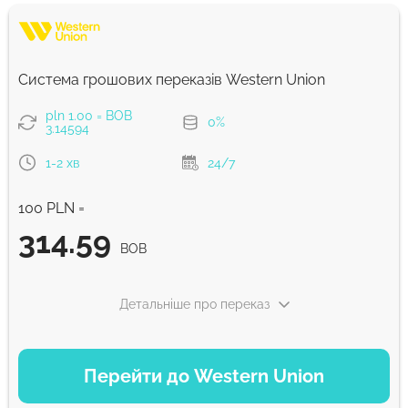
Система грошових переказів Western Union
pln 1.00 = BOB
0%
3.14594
1-2 хв
24/7
100 PLN =
314.59
BOB
Детальніше про переказ
ВАРІАНТИ ОПЛАТИ
Перейти до Western Union
Debit/Credit Сard