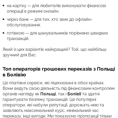
на картку — для любителів виконувати фінансові
операції в режимі онлайн;
через банк — для тих, хто звик до офлайн-
обслуговування;
готівкою — для шанувальників порівняно швидких
транзакцій.
Який із цих варіантів найкращий? Той, що найбільш
зручний для Вас.
Топ операторів грошових переказів з Польщі
в Болівію
Це платіжні сервіси, які ліцензовані в обох країнах.
Вони ведуть свою діяльність під фінансовим контролем
органів нагляду як
Польщі
, так і
Болівії
та здатні
гарантувати безпеку транзакцій. Це популярні
оператори, які набули репутації, дорожать нею та
заявляють максимальний курс, мінімальний час
переказу, інші вигоди. Ми показуємо пропозиції тільки