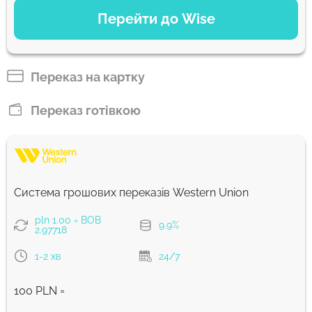
ВАРІАНТИ ОПЛАТИ
Перейти до Wise
Сплатити банківським переказом
193.01
7 д
BOB
Переказ на картку
Сплатити карткою
Переказ готівкою
191.07
6 д
BOB
Комісія Strumok, завжди 0%
Система грошових переказів Western Union
pln 1.00 = BOB
9.9%
2.97718
1-2 хв
24/7
100 PLN =