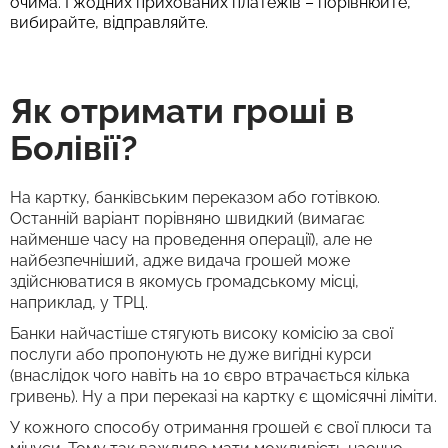
очима. І жодних прихованих платежів – порівнюйте,
вибирайте, відправляйте.
Як отримати гроші в
Болівії?
На картку, банківським переказом або готівкою.
Останній варіант порівняно швидкий (вимагає
найменше часу на проведення операції), але не
найбезпечніший, адже видача грошей може
здійснюватися в якомусь громадському місці,
наприклад, у ТРЦ.
Банки найчастіше стягують високу комісію за свої
послуги або пропонують не дуже вигідні курси
(внаслідок чого навіть на 10 євро втрачається кілька
гривень). Ну а при переказі на картку є щомісячні ліміти.
У кожного способу отримання грошей є свої плюси та