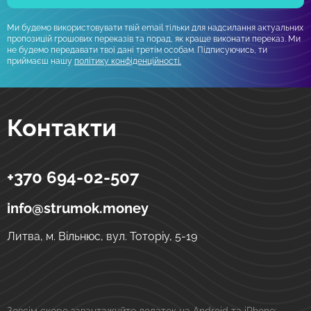
Ми будемо використовувати твій email тільки для надсилання актуальних
пропозицій грошових переказів та порад, як краще виконати переказ. Ми
не будемо передавати твої дані третім особам. Підписуючись, ти
приймаєш нашу
політику конфіденційності.
Контакти
+370 694-02-507
Strumok
Грошові перекази в Україну
вул. Тоторіу, 5-19
LT-01121
Вільнюс
Литва
info@strumok.money
Литва, м. Вільнюс, вул. Тоторіу, 5-19