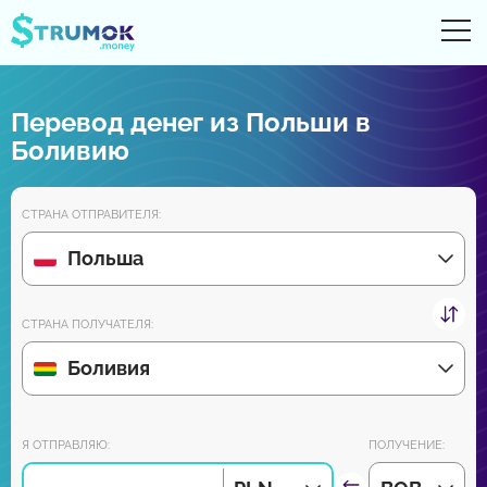
От
UA
RU
EN
PL
Перевод денег из Польши в
Денежные переводы
Боливию
Цифровые счета
СТРАНА ОТПРАВИТЕЛЯ:
Обзоры партнеров
Польша
Уже скоро скачайте приложение для Android и iPhone:
СТРАНА ПОЛУЧАТЕЛЯ:
Боливия
Присоединяйся к нам:
Я ОТПРАВЛЯЮ:
ПОЛУЧЕНИЕ: