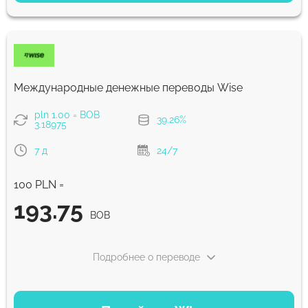
270.65
NaN д
BOB
Комиссия Strumok, всегда 0%
Международные денежные переводы Wise
pln 1.00 = BOB
39.26%
3.18975
7 д
24/7
100 PLN =
193.75
BOB
Подробнее о переводе
ВАРИАНТЫ ОПЛАТЫ