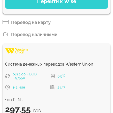
Перейти к Wise
Оплатить банковским переводом
193.75
7 д
BOB
Перевод на карту
Оплатить картой
Перевод наличными
191.8
6 д
BOB
Комиссия Strumok, всегда 0%
Система денежных переводов Western Union
pln 1.00 = BOB
9.9%
2.97550
1-2 мин
24/7
100 PLN =
297.55
BOB