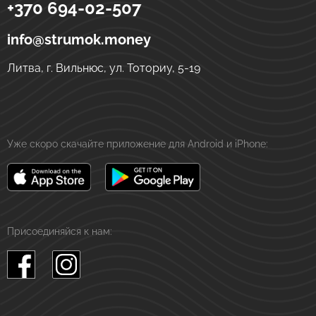
+370 694-02-507
Strumok
Денежные переводы в Украине
ул. Тоториу, 5-19
LT-01121
Вильнюс
Литва
info@strumok.money
Литва, г. Вильнюс, ул. Тоториу, 5-19
Уже скоро скачайте приложение для Android и iPhone:
Присоединяйся к нам: