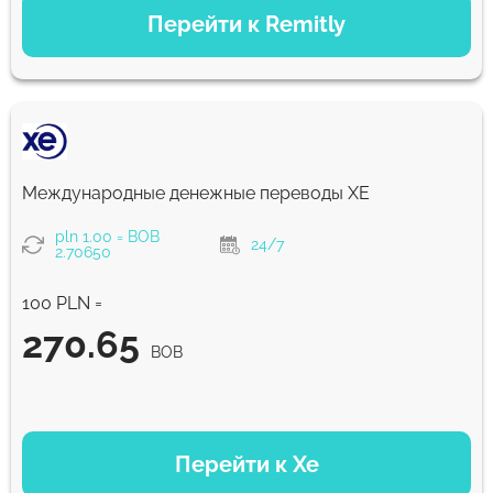
Перейти к Remitly
Экономный
295.09
5 д
BOB
Быстрый
295.09
Международные денежные переводы ХЕ
30 мин
BOB
pln 1.00 = BOB
24/7
2.70650
Комиссия Strumok, всегда 0%
100 PLN =
270.65
BOB
ВАРИАНТЫ ОПЛАТЫ
Перейти к Xe