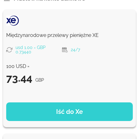
Międzynarodowe przelewy pieniężne XE
usd 1.00 = GBP
24/7
0.73440
100 USD =
73.44
GBP
OPCJE PŁATNOŚCI
Iść do Xe
73.44
NaN d
GBP