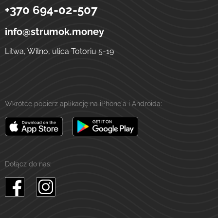
+370 694-02-507
Strumok
Przelewy na Ukrainę
ulica Totoriu, 5-19
LT-01121
Wilno
Litwa
info@strumok.money
Litwa, Wilno, ulica Totoriu 5-19
Wkrótce pobierz aplikację na iPhone'a i Androida:
Dołącz do nas: