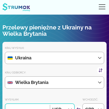
Otw
UA
RU
EN
PL
Przelewy pieniężne z Ukrainy na
Przelewy pieniężne
Wielka Brytania
Digital konto
KRAJ WYSYŁKI:
Recenzje partnerów
Ukraina
Wkrótce pobierz aplikację na iPhone'a i Androida:
KRAJ ODBIORCY:
Wielka Brytania
Dołącz do nas:
WYSYŁAM:
WCHODZIĆ: