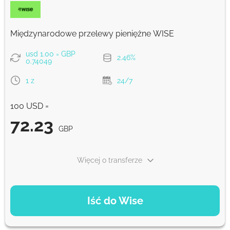
Prowizja Strumok, zawsze 0%
Międzynarodowe przelewy pieniężne WISE
usd 1.00 = GBP
2.46%
0.74049
1 z
24/7
100 USD =
72.23
GBP
Więcej o transferze
OPCJE PŁATNOŚCI
Iść do Wise
Zapłać kartą
72.23
1 z