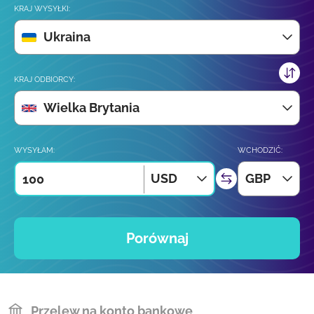
KRAJ WYSYŁKI:
Ukraina
KRAJ ODBIORCY:
Wielka Brytania
WYSYŁAM:
WCHODZIĆ:
USD
GBP
Porównaj
Przelew na konto bankowe