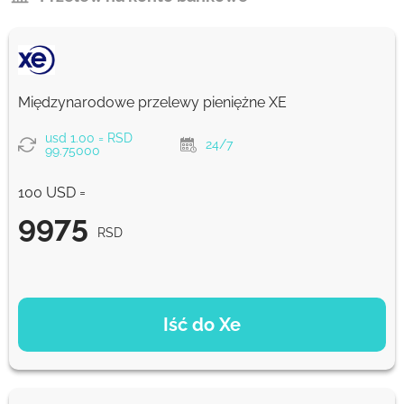
Międzynarodowe przelewy pieniężne XE
usd 1.00 = RSD
24/7
99.75000
100 USD =
9975
RSD
OPCJE PŁATNOŚCI
Iść do Xe
9975
NaN d
RSD