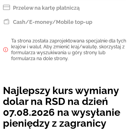
RSD
Przelew na kartę płatniczą
Zapłać przelewem
Cash/E-money/Mobile top-up
8696.52
4 d
RSD
Ta strona została zaprojektowana specjalnie dla tych
Prowizja Strumok, zawsze 0%
krajów i walut. Aby zmienić kraj/walutę, skorzystaj z
formularza wyszukiwania u góry strony lub
formularza na dole strony.
Najlepszy kurs wymiany
dolar na RSD na dzień
07.08.2026 na wysyłanie
pieniędzy z zagranicy