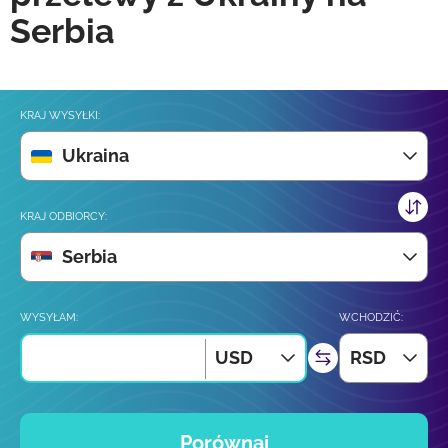
Serbia
KRAJ WYSYŁKI:
Ukraina
KRAJ ODBIORCY:
Serbia
WYSYŁAM:
WCHODZIĆ:
USD
RSD
Porównaj