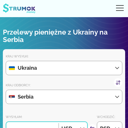
Otw
UA
RU
EN
PL
Przelewy pieniężne z Ukrainy na
Przelewy pieniężne
Serbia
Digital konto
KRAJ WYSYŁKI:
Recenzje partnerów
Ukraina
Wkrótce pobierz aplikację na iPhone'a i Androida:
KRAJ ODBIORCY:
Serbia
Dołącz do nas:
WYSYŁAM:
WCHODZIĆ: