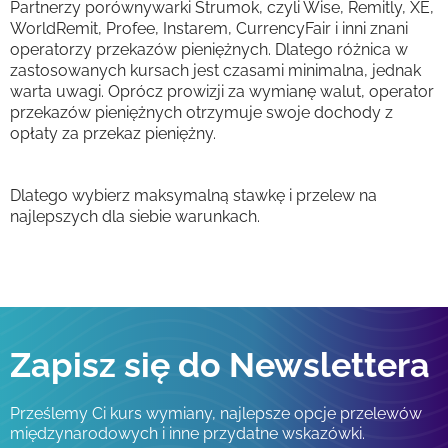
Partnerzy porównywarki Strumok, czyli Wise, Remitly, XE,
WorldRemit, Profee, Instarem, CurrencyFair i inni znani
operatorzy przekazów pieniężnych. Dlatego różnica w
zastosowanych kursach jest czasami minimalna, jednak
warta uwagi. Oprócz prowizji za wymianę walut, operator
przekazów pieniężnych otrzymuje swoje dochody z
opłaty za przekaz pieniężny.
Dlatego wybierz maksymalną stawkę i przelew na
najlepszych dla siebie warunkach.
Zapisz się do Newslettera
Prześlemy Ci kurs wymiany, najlepsze opcje przelewów
międzynarodowych i inne przydatne wskazówki.