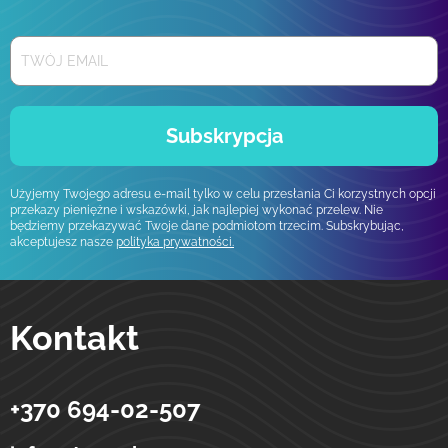
Subskrypcja
Użyjemy Twojego adresu e-mail tylko w celu przesłania Ci korzystnych opcji
przekazy pieniężne i wskazówki, jak najlepiej wykonać przelew. Nie
będziemy przekazywać Twoje dane podmiotom trzecim. Subskrybując,
akceptujesz nasze
polityka prywatności.
Kontakt
+370 694-02-507
Strumok
Przelewy na Ukrainę
ulica Totoriu, 5-19
LT-01121
Wilno
Litwa