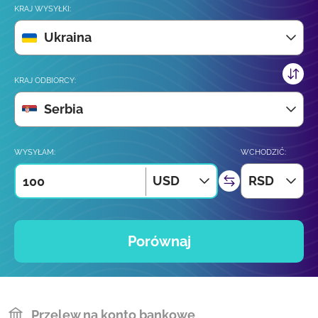
KRAJ WYSYŁKI:
Ukraina
KRAJ ODBIORCY:
Serbia
WYSYŁAM:
WCHODZIĆ:
USD
RSD
Porównaj
Przelew na konto bankowe