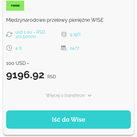
Prowizja Strumok, zawsze 0%
Międzynarodowe przelewy pieniężne WISE
usd 1.00 = RSD
9.39%
101.50000
4 d
24/7
100 USD =
9196.92
RSD
Więcej o transferze
OPCJE PŁATNOŚCI
Iść do Wise
Zapłać kartą
9196.92
4 d