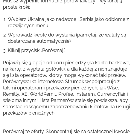
Musisz wypełnić formularz porównawczy - wykonaj 3
proste kroki:
Wybierz Ukraina jako nadawcę i Serbia jako odbiorcę z
rozwijanych menu.
Wprowadź kwotę do wysłania (pamiętaj, że waluty są
dostarczane automatycznie).
Kliknij przycisk „Porównaj”.
Pojawią się 3 opcje odbioru pieniędzy (na konto bankowe,
na kartę, z wypłatą gotówki), a dla każdej z nich znajduje
się lista operatorów, którzy mogą wykonać taki przelew.
Porównywarka internetowa Strumok współpracuje z
takimi operatorami przekazów pieniężnych, jak Wise,
Remitly, XE, WorldRemit, Profee, Instarem, CurrencyFair i
wieloma innymi. Lista Partnerów stale się powiększa, aby
sprostać rosnącemu zapotrzebowaniu klientów na usługi
przekazów pieniężnych.
Porównaj te oferty. Skoncentruj się na ostatecznej kwocie: