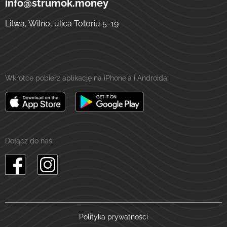
info@strumok.money
Litwa, Wilno, ulica Totoriu 5-19
Wkrótce pobierz aplikację na iPhone'a i Androida:
Dołącz do nas:
Polityka prywatności