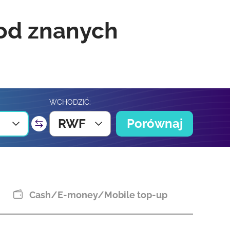
 od znanych
WCHODZIĆ:
RWF
Porównaj
Cash/E-money/Mobile top-up