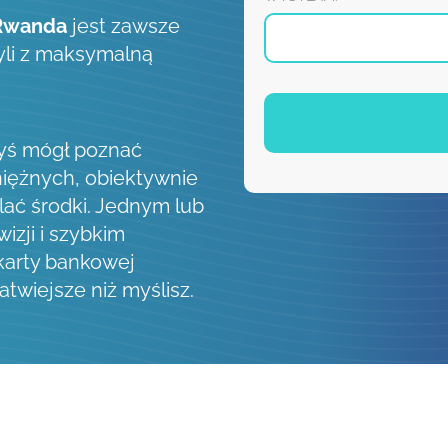
Rwanda
jest zawsze
zyli z maksymalną
byś mógł poznać
iężnych, obiektywnie
lać środki. Jednym lub
izji i szybkim
 karty bankowej
łatwiejsze niż myślisz.