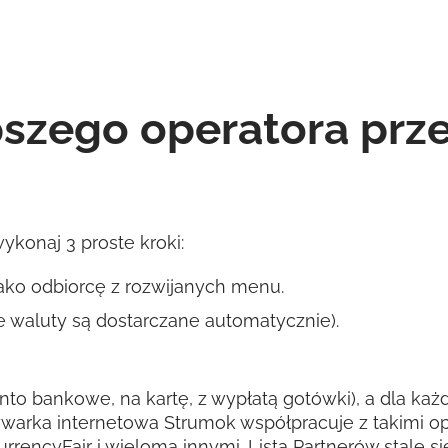
pszego operatora pr
konaj 3 proste kroki:
ako odbiorcę z rozwijanych menu.
 waluty są dostarczane automatycznie).
nto bankowe, na kartę, z wypłatą gotówki), a dla każde
warka internetowa Strumok współpracuje z takimi op
CurrencyFair i wieloma innymi. Lista Partnerów stale