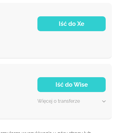
Iść do Xe
NaN d
Iść do Wise
Więcej o transferze