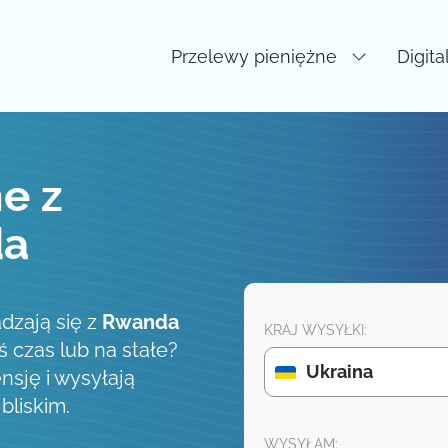
Przelewy pieniężne
Digita
e z
da
dzają się z
Rwanda
KRAJ WYSYŁKI:
ś czas lub na stałe?
Ukraina
nsję i wysyłają
liskim.
WYSYŁAM: