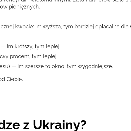
zów pieniężnych.
tecznej kwocie: im wyższa, tym bardziej opłacalna dl
— im krótszy, tym lepiej;
wy procent, tym lepiej;
kresu) — im szersze to okno, tym wygodniejsze.
d Ciebie.
dze z Ukrainy?