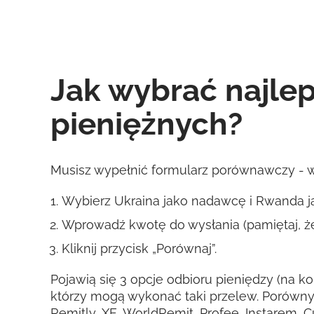
Jak wybrać najle
pieniężnych?
Musisz wypełnić formularz porównawczy - wy
Wybierz Ukraina jako nadawcę i Rwanda j
Wprowadź kwotę do wysłania (pamiętaj, że
Kliknij przycisk „Porównaj”.
Pojawią się 3 opcje odbioru pieniędzy (na ko
którzy mogą wykonać taki przelew. Porówny
Remitly, XE, WorldRemit, Profee, Instarem, 