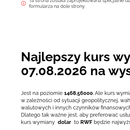
Ta strona została zaprojektowana specjalnie dl
Zapłać kartą
formularza na dole strony.
Zapłać przelewem
Prowizja Strumok, zawsze 0%
Najlepszy kurs w
07.08.2026 na wys
Jest na poziomie
1468.56000
. Ale kurs wymi
w zależności od sytuacji geopolitycznej, w
walutowych i innych czynników finansowyc
Dlatego tak ważne jest, aby preferować usług
kurs wymiany
dolar
to
RWF
będzie najwyż