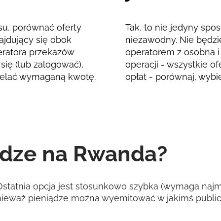
su, porównać oferty
Tak, to nie jedyny spos
ajdujący się obok
niezawodny. Nie będzi
operatora przekazów
operatorem z osobna i 
się (lub zalogować),
operacji - wszystkie o
rzelać wymaganą kwotę.
opłat - porównaj, wybier
ądze na Rwanda?
tatnia opcja jest stosunkowo szybka (wymaga najmn
, ponieważ pieniądze można wyemitować w jakimś publ