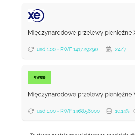
Międzynarodowe przelewy pieniężne 
usd 1.00 = RWF 1417.29290
24/7
OPCJE PŁATNOŚCI
Międzynarodowe przelewy pieniężne
Prowizja Strumok, zawsze 0%
usd 1.00 = RWF 1468.56000
10.14%
OPCJE PŁATNOŚCI