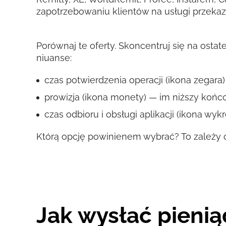
zapotrzebowaniu klientów na usługi przeka
Porównaj te oferty. Skoncentruj się na osta
niuanse:
czas potwierdzenia operacji (ikona zegara) 
prowizja (ikona monety) — im niższy końco
czas odbioru i obsługi aplikacji (ikona wy
Którą opcję powinienem wybrać? To zależy o
Jak wysłać pienią