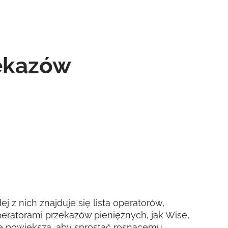
zekazów
j z nich znajduje się lista operatorów,
eratorami przekazów pieniężnych, jak Wise,
 się powiększa, aby sprostać rosnącemu