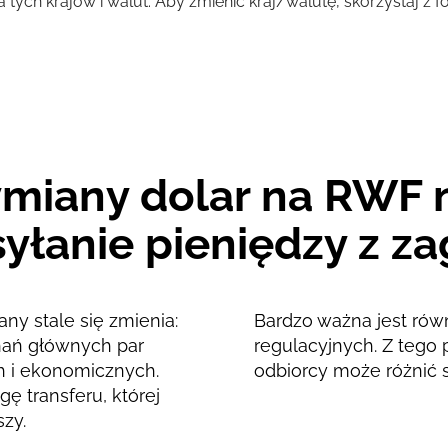
a tych krajów i walut. Aby zmienić kraj/walutę, skorzystaj z
131965
RWF
124769
RWF
ymiany dolar na RWF 
yłanie pieniędzy z za
any stale się zmienia:
Bardzo ważna jest rów
ahań głównych par
regulacyjnych. Z tego 
h i ekonomicznych.
odbiorcy może różnić 
ę transferu, której
szy.