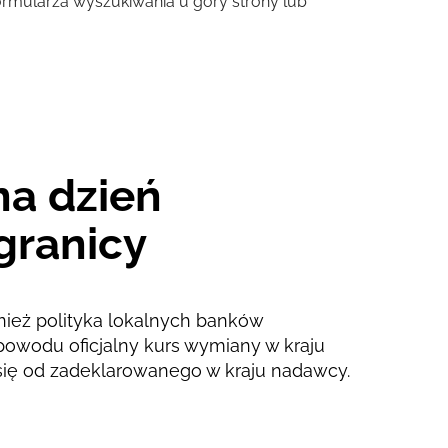
 formularza wyszukiwania u góry strony lub
6 d
6 d
na dzień
granicy
nież polityka lokalnych banków
powodu oficjalny kurs wymiany w kraju
się od zadeklarowanego w kraju nadawcy.