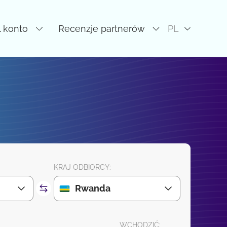
l konto
Recenzje partnerów
PL
KRAJ ODBIORCY:
Rwanda
WCHODZIĆ: