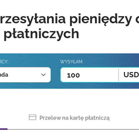
rzesyłania pieniędzy
 płatniczych
RCY:
WYSYŁAM:
USD
nda
Przelew na kartę płatniczą