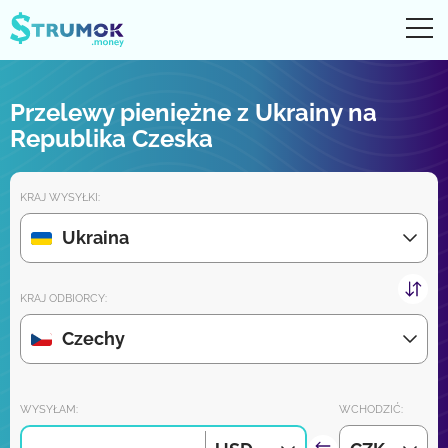
Otw
UA
RU
EN
PL
Przelewy pieniężne z Ukrainy na
Przelewy pieniężne
Republika Czeska
Digital konto
KRAJ WYSYŁKI:
Recenzje partnerów
Ukraina
Wkrótce pobierz aplikację na iPhone'a i Androida:
KRAJ ODBIORCY:
Czechy
Dołącz do nas:
WYSYŁAM:
WCHODZIĆ: