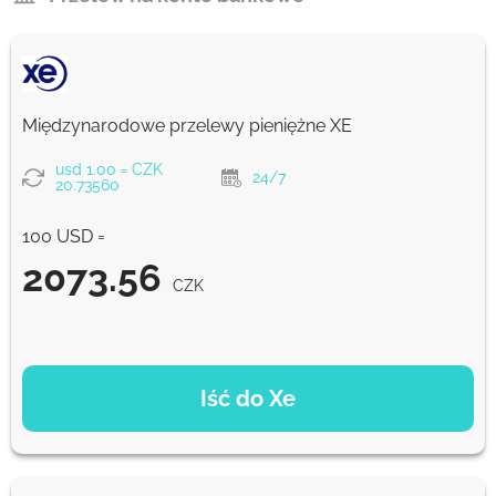
Międzynarodowe przelewy pieniężne XE
usd 1.00 = CZK
24/7
20.73560
100 USD =
2073.56
CZK
OPCJE PŁATNOŚCI
Iść do Xe
2073.56
NaN d
CZK