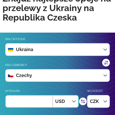
przelewy z Ukrainy na
Republika Czeska
KRAJ WYSYŁKI:
Ukraina
KRAJ ODBIORCY:
Czechy
WYSYŁAM:
WCHODZIĆ:
USD
CZK