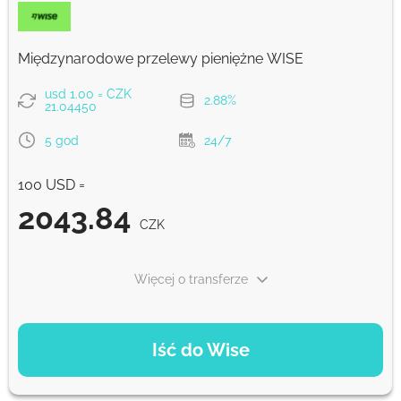
Prowizja Strumok, zawsze 0%
Międzynarodowe przelewy pieniężne WISE
usd 1.00 = CZK
2.88%
21.04450
5 god
24/7
100 USD =
2043.84
CZK
Więcej o transferze
OPCJE PŁATNOŚCI
Iść do Wise
Zapłać kartą
2043.84
5 god