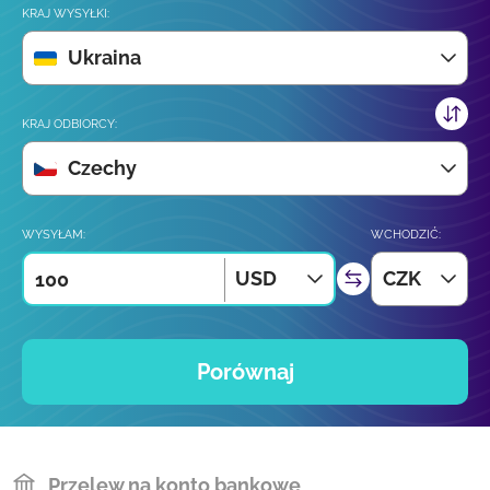
KRAJ WYSYŁKI:
Ukraina
KRAJ ODBIORCY:
Czechy
WYSYŁAM:
WCHODZIĆ:
USD
CZK
Porównaj
Przelew na konto bankowe