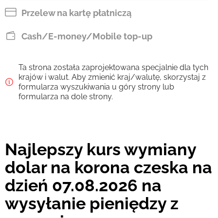
CZK
Przelew na kartę płatniczą
Zapłać przelewem
Cash/E-money/Mobile top-up
1941.14
3 d
CZK
Ta strona została zaprojektowana specjalnie dla tych
Prowizja Strumok, zawsze 0%
krajów i walut. Aby zmienić kraj/walutę, skorzystaj z
formularza wyszukiwania u góry strony lub
formularza na dole strony.
Najlepszy kurs wymiany
dolar na korona czeska na
dzień 07.08.2026 na
wysyłanie pieniędzy z