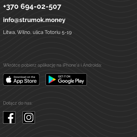
+370 694-02-507
Strumok
Przelewy na Ukrainę
ulica Totoriu, 5-19
LT-01121
Wilno
Litwa
info@strumok.money
Litwa, Wilno, ulica Totoriu 5-19
Wkrótce pobierz aplikację na iPhone'a i Androida:
Dołącz do nas: