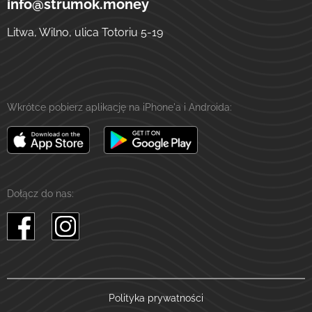
info@strumok.money
Litwa, Wilno, ulica Totoriu 5-19
Wkrótce pobierz aplikację na iPhone'a i Androida:
Dołącz do nas:
Polityka prywatności