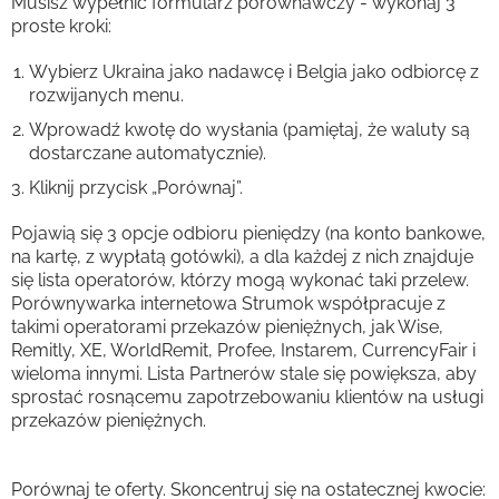
Musisz wypełnić formularz porównawczy - wykonaj 3
proste kroki:
Wybierz Ukraina jako nadawcę i Belgia jako odbiorcę z
rozwijanych menu.
Wprowadź kwotę do wysłania (pamiętaj, że waluty są
dostarczane automatycznie).
Kliknij przycisk „Porównaj”.
Pojawią się 3 opcje odbioru pieniędzy (na konto bankowe,
na kartę, z wypłatą gotówki), a dla każdej z nich znajduje
się lista operatorów, którzy mogą wykonać taki przelew.
Porównywarka internetowa Strumok współpracuje z
takimi operatorami przekazów pieniężnych, jak Wise,
Remitly, XE, WorldRemit, Profee, Instarem, CurrencyFair i
wieloma innymi. Lista Partnerów stale się powiększa, aby
sprostać rosnącemu zapotrzebowaniu klientów na usługi
przekazów pieniężnych.
Porównaj te oferty. Skoncentruj się na ostatecznej kwocie: