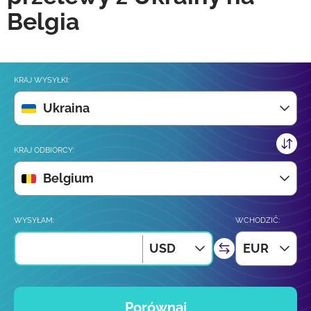
Belgia
KRAJ WYSYŁKI:
Ukraina
KRAJ ODBIORCY:
Belgium
WYSYŁAM:
WCHODZIĆ:
USD
EUR
Porównaj