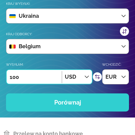
KRAJ WYSYŁKI:
Ukraina
KRAJ ODBIORCY:
Belgium
WYSYŁAM:
WCHODZIĆ:
USD
EUR
Porównaj
Przelew na konto bankowe