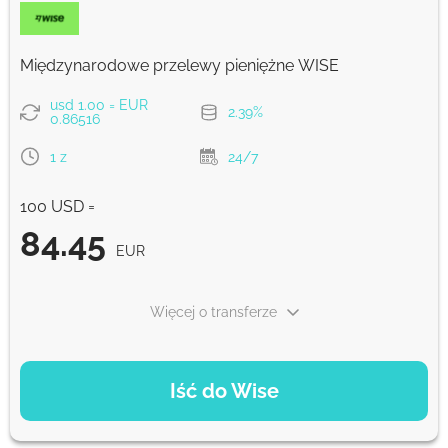
Prowizja Strumok, zawsze 0%
Międzynarodowe przelewy pieniężne WISE
usd 1.00 = EUR
2.39%
0.86516
1 z
24/7
100 USD =
84.45
EUR
Więcej o transferze
OPCJE PŁATNOŚCI
Iść do Wise
Zapłać kartą
84.45
1 z