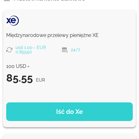
Międzynarodowe przelewy pieniężne XE
usd 1.00 = EUR
24/7
0.85550
100 USD =
85.55
EUR
OPCJE PŁATNOŚCI
Iść do Xe
85.55
NaN d
EUR