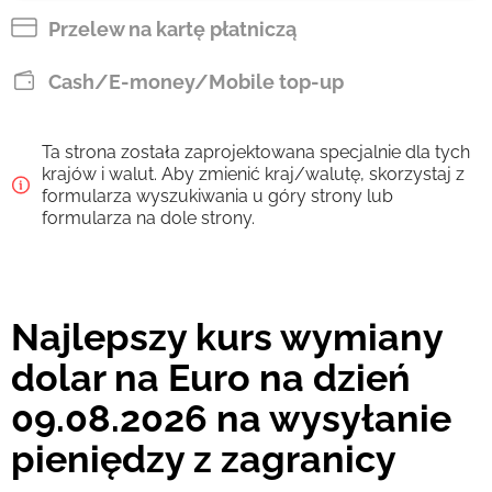
EUR
Przelew na kartę płatniczą
Zapłać przelewem
Cash/E-money/Mobile top-up
80.23
1 d
EUR
Ta strona została zaprojektowana specjalnie dla tych
Prowizja Strumok, zawsze 0%
krajów i walut. Aby zmienić kraj/walutę, skorzystaj z
formularza wyszukiwania u góry strony lub
formularza na dole strony.
Najlepszy kurs wymiany
dolar na Euro na dzień
09.08.2026 na wysyłanie
pieniędzy z zagranicy