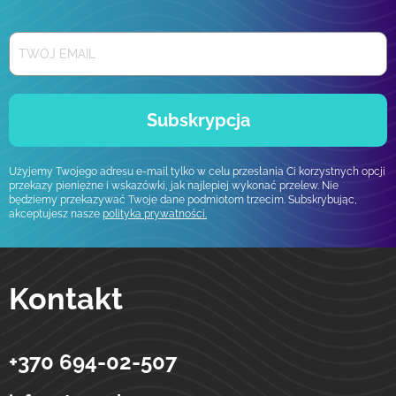
Subskrypcja
Użyjemy Twojego adresu e-mail tylko w celu przesłania Ci korzystnych opcji
przekazy pieniężne i wskazówki, jak najlepiej wykonać przelew. Nie
będziemy przekazywać Twoje dane podmiotom trzecim. Subskrybując,
akceptujesz nasze
polityka prywatności.
Kontakt
+370 694-02-507
Strumok
Przelewy na Ukrainę
ulica Totoriu, 5-19
LT-01121
Wilno
Litwa