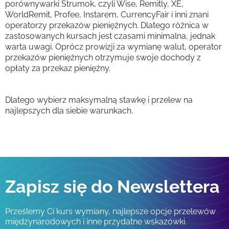
porównywarki Strumok, czyli Wise, Remitly, XE,
WorldRemit, Profee, Instarem, CurrencyFair i inni znani
operatorzy przekazów pieniężnych. Dlatego różnica w
zastosowanych kursach jest czasami minimalna, jednak
warta uwagi. Oprócz prowizji za wymianę walut, operator
przekazów pieniężnych otrzymuje swoje dochody z
opłaty za przekaz pieniężny.
Dlatego wybierz maksymalną stawkę i przelew na
najlepszych dla siebie warunkach.
Zapisz się do Newslettera
Prześlemy Ci kurs wymiany, najlepsze opcje przelewów
międzynarodowych i inne przydatne wskazówki.