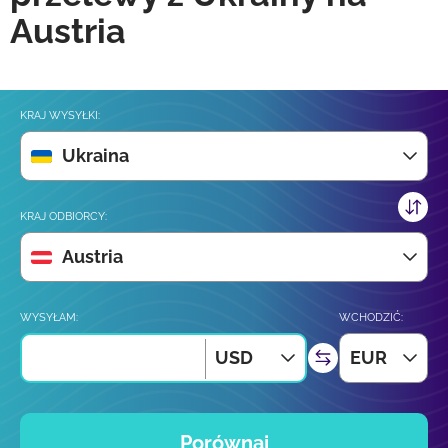
Austria
KRAJ WYSYŁKI:
Ukraina
KRAJ ODBIORCY:
Austria
WYSYŁAM:
WCHODZIĆ:
USD
EUR
Porównaj