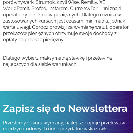
porównywarki Strumok, czyli Wise, Remitly, XE,
WorldRemit, Profee, Instarem, CurrencyFair i inni znani
operatorzy przekazów pieniężnych. Dlatego różnica w
zastosowanych kursach jest czasami minimalna, jednak
warta uwagi. Oprócz prowizji za wymianę walut, operator
przekazów pieniężnych otrzymuje swoje dochody z
opłaty za przekaz pieniężny.
Dlatego wybierz maksymalną stawkę i przelew na
najlepszych dla siebie warunkach.
Zapisz się do Newslettera
Prześlemy Ci kurs wymiany, najlepsze opcje przelewów
międzynarodowych i inne przydatne wskazówki.