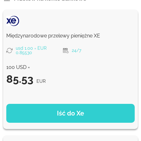
Międzynarodowe przelewy pieniężne XE
usd 1.00 = EUR
24/7
0.85530
100 USD =
85.53
EUR
OPCJE PŁATNOŚCI
Iść do Xe
85.53
NaN d
EUR