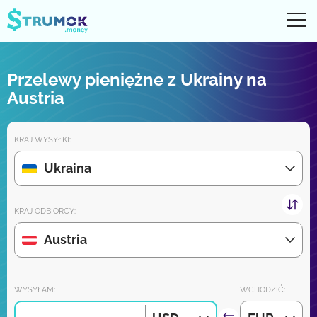
Otw
UA
RU
EN
PL
Przelewy pieniężne z Ukrainy na
Przelewy pieniężne
Austria
Digital konto
KRAJ WYSYŁKI:
Recenzje partnerów
Ukraina
Wkrótce pobierz aplikację na iPhone'a i Androida:
KRAJ ODBIORCY:
Austria
Dołącz do nas:
WYSYŁAM:
WCHODZIĆ: