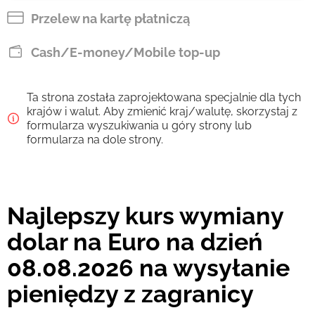
EUR
Przelew na kartę płatniczą
Zapłać przelewem
Cash/E-money/Mobile top-up
80.23
2 d
EUR
Ta strona została zaprojektowana specjalnie dla tych
Prowizja Strumok, zawsze 0%
krajów i walut. Aby zmienić kraj/walutę, skorzystaj z
formularza wyszukiwania u góry strony lub
formularza na dole strony.
Najlepszy kurs wymiany
dolar na Euro na dzień
08.08.2026 na wysyłanie
pieniędzy z zagranicy