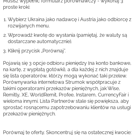
Musisz wypełnić formularz porównawczy - wykonaj 3
proste kroki:
Wybierz Ukraina jako nadawcę i Austria jako odbiorcę z
rozwijanych menu.
Wprowadź kwotę do wysłania (pamiętaj, że waluty są
dostarczane automatycznie).
Kliknij przycisk „Porównaj”.
Pojawią się 3 opcje odbioru pieniędzy (na konto bankowe,
na kartę, z wypłatą gotówki), a dla każdej z nich znajduje
się lista operatorów, którzy mogą wykonać taki przelew.
Porównywarka internetowa Strumok współpracuje z
takimi operatorami przekazów pieniężnych, jak Wise,
Remitly, XE, WorldRemit, Profee, Instarem, CurrencyFair i
wieloma innymi. Lista Partnerów stale się powiększa, aby
sprostać rosnącemu zapotrzebowaniu klientów na usługi
przekazów pieniężnych.
Porównaj te oferty. Skoncentruj się na ostatecznej kwocie: