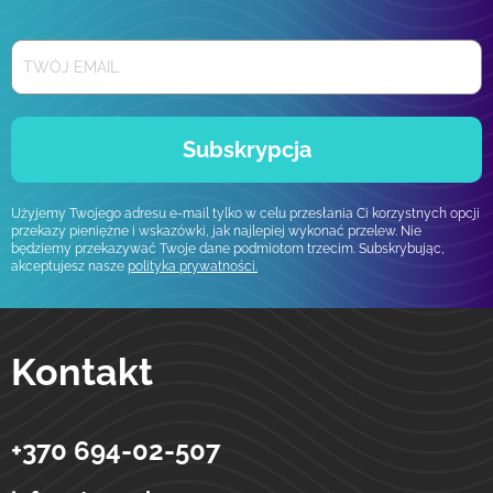
Subskrypcja
Użyjemy Twojego adresu e-mail tylko w celu przesłania Ci korzystnych opcji
przekazy pieniężne i wskazówki, jak najlepiej wykonać przelew. Nie
będziemy przekazywać Twoje dane podmiotom trzecim. Subskrybując,
akceptujesz nasze
polityka prywatności.
Kontakt
+370 694-02-507
Strumok
Przelewy na Ukrainę
ulica Totoriu, 5-19
LT-01121
Wilno
Litwa