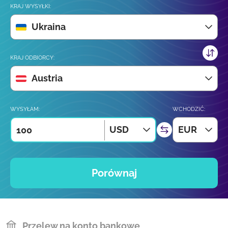
KRAJ WYSYŁKI:
Ukraina
KRAJ ODBIORCY:
Austria
WYSYŁAM:
WCHODZIĆ:
USD
EUR
Porównaj
Przelew na konto bankowe