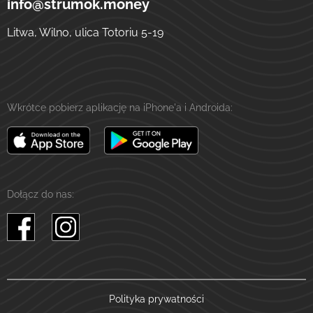
info@strumok.money
Litwa, Wilno, ulica Totoriu 5-19
Wkrótce pobierz aplikację na iPhone'a i Androida:
Dołącz do nas:
Polityka prywatności