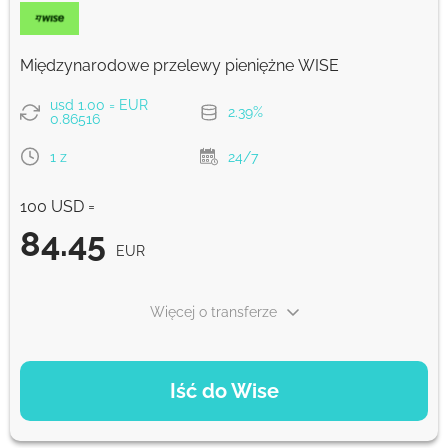
Prowizja Strumok, zawsze 0%
Międzynarodowe przelewy pieniężne WISE
usd 1.00 = EUR
2.39%
0.86516
1 z
24/7
100 USD =
84.45
EUR
Więcej o transferze
OPCJE PŁATNOŚCI
Iść do Wise
Zapłać kartą
84.45
1 z