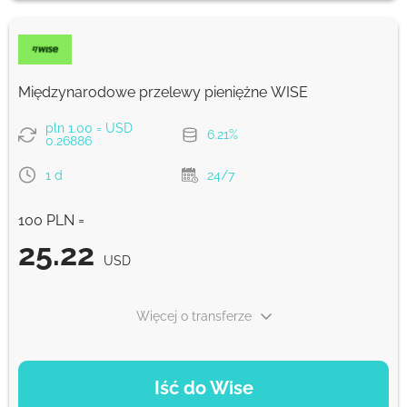
26.29
NaN d
USD
Prowizja Strumok, zawsze 0%
Międzynarodowe przelewy pieniężne WISE
pln 1.00 = USD
6.21%
0.26886
1 d
24/7
100 PLN =
25.22
USD
Więcej o transferze
OPCJE PŁATNOŚCI
Iść do Wise
Zapłać przelewem