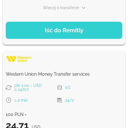
Więcej o transferze
OPCJE PŁATNOŚCI
Iść do Remitly
Ekonomiczny
28
5 d
USD
Szybko
26.44
Western Union Money Transfer services
30 min
USD
pln 1.00 = USD
0%
0.24707
Prowizja Strumok, zawsze 0%
1-2 min
24/7
100 PLN =
24.71
USD