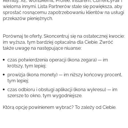
Remitly, XE, WorldRemit, Profee, Instarem, CurrencyFair i
wieloma innymi. Lista Partnerów stale się powiększa, aby
sprostać rosnącemu zapotrzebowaniu klientów na usługi
przekazów pieniężnych.
Porównaj te oferty. Skoncentruj się na ostatecznej kwocie:
im wyższa, tym bardziej opłacalna dla Ciebie. Zwróć
także uwagę na następujące niuanse:
czas potwierdzenia operacji (ikona zegara) — im
krótszy, tym lepiej;
prowizja (ikona monety) — im niższy końcowy procent,
tym lepiej;
czas odbioru i obsługi aplikacji (ikona wykresu) — im
szersze to okno, tym wygodniejsze.
Którą opcję powinienem wybrać? To zależy od Ciebie.