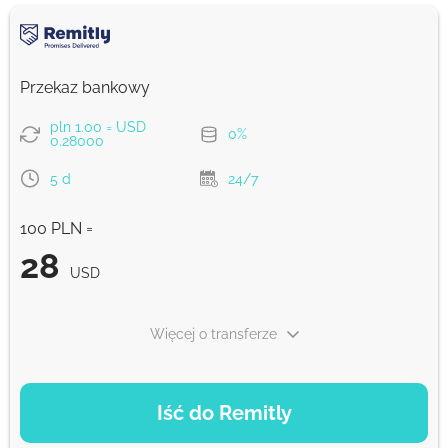
Przekaz bankowy
pln 1.00 = USD
0%
0.28000
5 d
24/7
100 PLN =
28
USD
Więcej o transferze
OPCJE PŁATNOŚCI
Iść do Remitly
Ekonomiczny