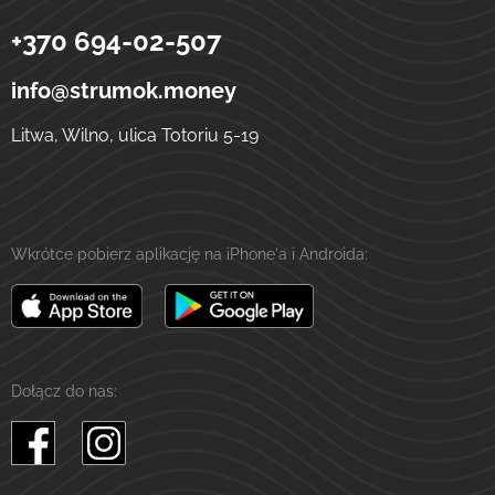
+370 694-02-507
Strumok
Przelewy na Ukrainę
ulica Totoriu, 5-19
LT-01121
Wilno
Litwa
info@strumok.money
Litwa, Wilno, ulica Totoriu 5-19
Wkrótce pobierz aplikację na iPhone'a i Androida:
Dołącz do nas: