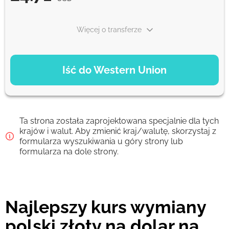
Więcej o transferze
OPCJE PŁATNOŚCI
Iść do Western Union
Debit/Credit Сard
24.71
1-2 min
USD
Ta strona została zaprojektowana specjalnie dla tych
Google Pay
krajów i walut. Aby zmienić kraj/walutę, skorzystaj z
formularza wyszukiwania u góry strony lub
24.71
0-1 d
formularza na dole strony.
USD
From zero fee online & our best FX rate
Najlepszy kurs wymiany
Prowizja Strumok, zawsze 0%
polski złoty na dolar na