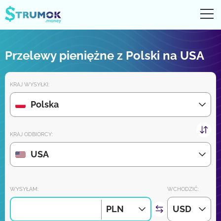
Otw
UA
RU
EN
PL
Przelewy pieniężne z Polski na USA
Przelewy pieniężne
KRAJ WYSYŁKI:
Digital konto
Polska
Recenzje partnerów
KRAJ ODBIORCY:
Wkrótce pobierz aplikację na iPhone'a i Androida:
USA
Dołącz do nas:
WYSYŁAM:
WCHODZIĆ:
PLN
USD