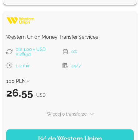
28
5 d
USD
Szybko
26.44
Western Union Money Transfer services
30 min
USD
pln 1.00 = USD
0%
0.26551
Prowizja Strumok, zawsze 0%
1-2 min
24/7
100 PLN =
26.55
USD
Więcej o transferze
OPCJE PŁATNOŚCI
Iść do Western Union