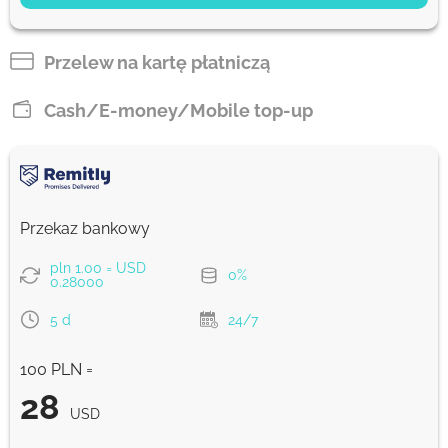
25.22
1 d
USD
Przelew na kartę płatniczą
Zapłać kartą
Cash/E-money/Mobile top-up
24.94
1 d
USD
Prowizja Strumok, zawsze 0%
Przekaz bankowy
pln 1.00 = USD
0%
0.28000
5 d
24/7
100 PLN =
28
USD