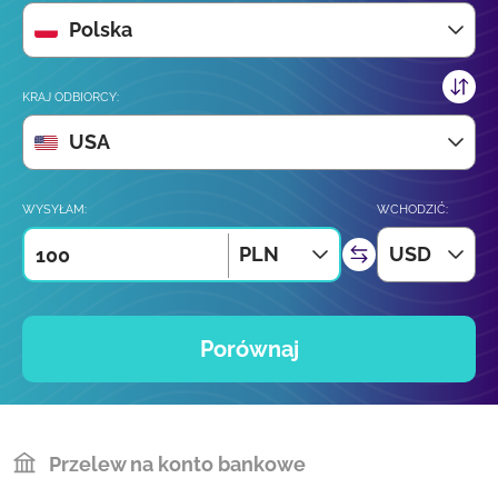
Polska
KRAJ ODBIORCY:
USA
WYSYŁAM:
WCHODZIĆ:
PLN
USD
Porównaj
Przelew na konto bankowe