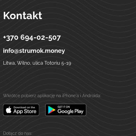
Kontakt
+370 694-02-507
Strumok
Przelewy na Ukrainę
ulica Totoriu, 5-19
LT-01121
Wilno
Litwa
info@strumok.money
Litwa, Wilno, ulica Totoriu 5-19
Wkrótce pobierz aplikację na iPhone'a i Androida:
Dołącz do nas: