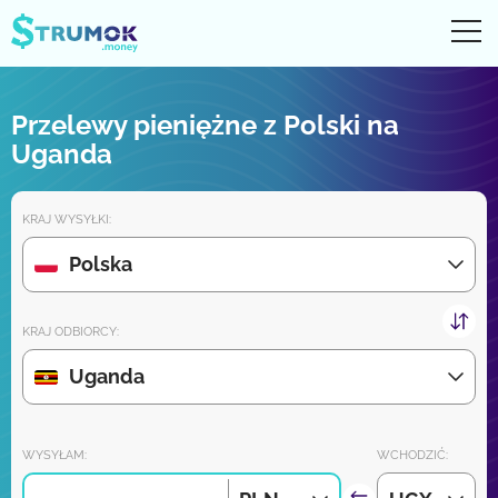
Otw
UA
RU
EN
PL
Przelewy pieniężne z Polski na
Przelewy pieniężne
Uganda
Digital konto
KRAJ WYSYŁKI:
Recenzje partnerów
Polska
Wkrótce pobierz aplikację na iPhone'a i Androida:
KRAJ ODBIORCY:
Uganda
Dołącz do nas:
WYSYŁAM:
WCHODZIĆ: