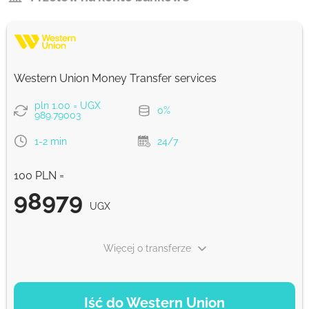
Western Union Money Transfer services
pln 1.00 = UGX
0%
989.79003
1-2 min
24/7
100 PLN =
98979
UGX
Więcej o transferze
OPCJE PŁATNOŚCI
Iść do Western Union