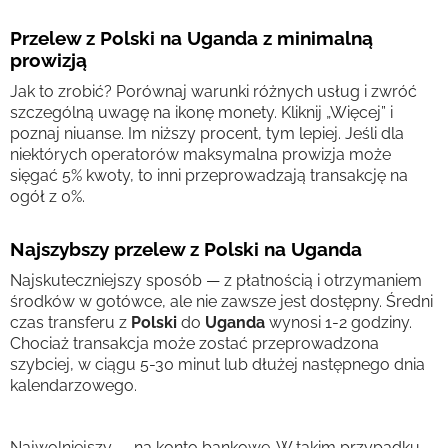
Przelew z Polski na Uganda z minimalną
prowizją
Jak to zrobić? Porównaj warunki różnych usług i zwróć
szczególną uwagę na ikonę monety. Kliknij „Więcej” i
poznaj niuanse. Im niższy procent, tym lepiej. Jeśli dla
niektórych operatorów maksymalna prowizja może
sięgać 5% kwoty, to inni przeprowadzają transakcję na
ogół z 0%.
Najszybszy przelew z Polski na Uganda
Najskuteczniejszy sposób — z płatnością i otrzymaniem
środków w gotówce, ale nie zawsze jest dostępny. Średni
czas transferu z
Polski
do
Uganda
wynosi 1-2 godziny.
Chociaż transakcja może zostać przeprowadzona
szybciej, w ciągu 5-30 minut lub dłużej następnego dnia
kalendarzowego.
Najwolniejszy — na konto bankowe. W takim przypadku