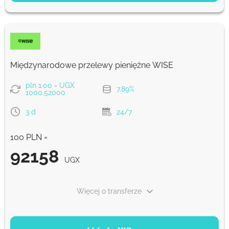
94828
5 d
UGX
Szybko
94828
Międzynarodowe przelewy pieniężne WISE
30 min
UGX
pln 1.00 = UGX
7.89%
1000.52000
Prowizja Strumok, zawsze 0%
3 d
24/7
100 PLN =
92158
UGX
Więcej o transferze
OPCJE PŁATNOŚCI