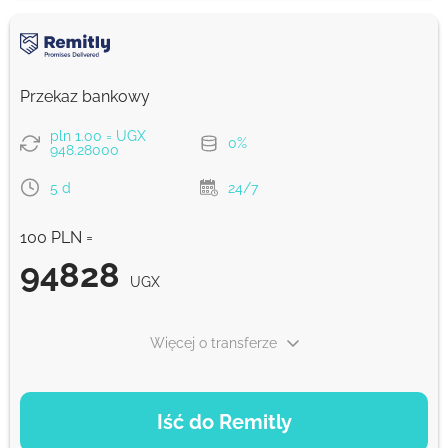
UGX
Prowizja Strumok, zawsze 0%
Przekaz bankowy
pln 1.00 = UGX
0%
948.28000
5 d
24/7
100 PLN =
94828
UGX
Więcej o transferze
OPCJE PŁATNOŚCI
Iść do Remitly
Ekonomiczny