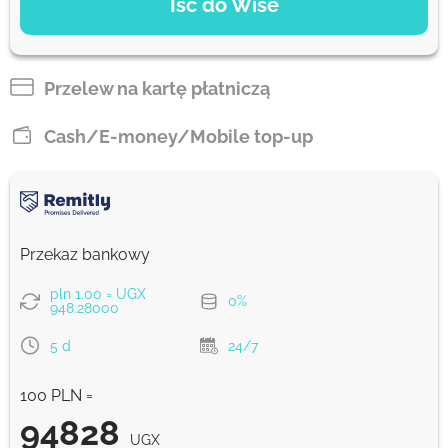
Iść do Wise
Zapłać przelewem
92158
3 d
UGX
Przelew na kartę płatniczą
Zapłać kartą
Cash/E-money/Mobile top-up
91147
8 god
UGX
Prowizja Strumok, zawsze 0%
Przekaz bankowy
pln 1.00 = UGX
0%
948.28000
5 d
24/7
100 PLN =
94828
UGX