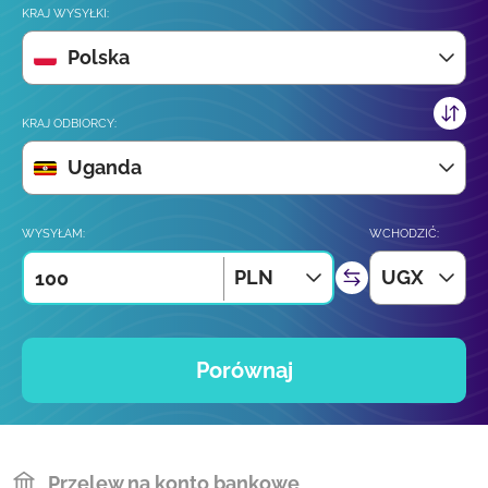
KRAJ WYSYŁKI:
Polska
KRAJ ODBIORCY:
Uganda
WYSYŁAM:
WCHODZIĆ:
PLN
UGX
Porównaj
Przelew na konto bankowe