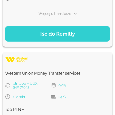
Więcej o transferze
OPCJE PŁATNOŚCI
Iść do Remitly
Ekonomiczny
94828
5 d
UGX
Szybko
94828
Western Union Money Transfer services
30 min
UGX
pln 1.00 = UGX
9.9%
940.71943
Prowizja Strumok, zawsze 0%
1-2 min
24/7
100 PLN =