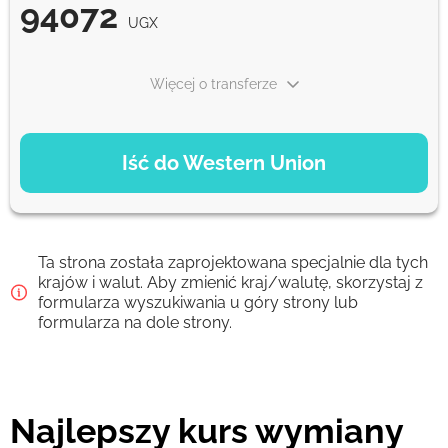
94072
UGX
Więcej o transferze
OPCJE PŁATNOŚCI
Iść do Western Union
Debit/Credit Сard
94072
1-2 min
UGX
Ta strona została zaprojektowana specjalnie dla tych
Google Pay
krajów i walut. Aby zmienić kraj/walutę, skorzystaj z
formularza wyszukiwania u góry strony lub
94072
0-1 d
formularza na dole strony.
UGX
From zero fee online & our best FX rate
Najlepszy kurs wymiany
Prowizja Strumok, zawsze 0%