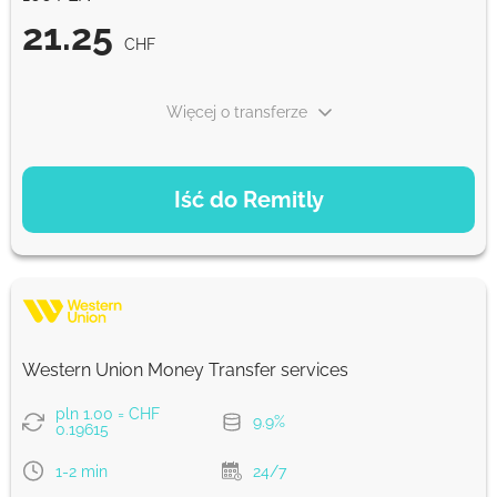
21.25
CHF
Więcej o transferze
OPCJE PŁATNOŚCI
Iść do Remitly
Ekonomiczny
21.25
5 d
CHF
Szybko
21.25
Western Union Money Transfer services
30 min
CHF
pln 1.00 = CHF
9.9%
0.19615
Prowizja Strumok, zawsze 0%
1-2 min
24/7