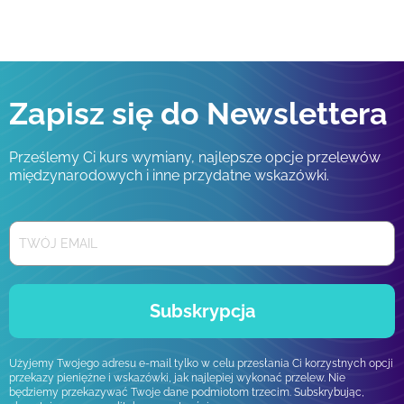
Zapisz się do Newslettera
Prześlemy Ci kurs wymiany, najlepsze opcje przelewów
międzynarodowych i inne przydatne wskazówki.
Subskrypcja
Użyjemy Twojego adresu e-mail tylko w celu przesłania Ci korzystnych opcji
przekazy pieniężne i wskazówki, jak najlepiej wykonać przelew. Nie
będziemy przekazywać Twoje dane podmiotom trzecim. Subskrybując,