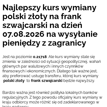
Najlepszy kurs wymiany
Prowizja Strumok, zawsze 0%
polski złoty na frank
szwajcarski na dzień
07.08.2026 na wysyłanie
pieniędzy z zagranicy
Jest na poziomie
0.21718
. Ale kurs wymiany stale się
zmienia: w zależności od sytuacji geopolitycznej, wahań
głównych par walutowych i innych czynników
finansowych i ekonomicznych. Dlatego tak ważne jest,
aby preferować usługę transferu, której kurs wymiany
polski złoty
to
frank szwajcarski
będzie najwyższy.
Bardzo ważna jest również polityka lokalnych banków
regulacyjnych. Z tego powodu oficjalny kurs wymiany w
kraju odbiorcy może różnić się od zadeklarowanego w
kraju nadawcy.