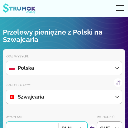
Otw
UA
RU
EN
PL
Przelewy pieniężne z Polski na
Przelewy pieniężne
Szwajcaria
Digital konto
KRAJ WYSYŁKI:
Recenzje partnerów
Polska
Wkrótce pobierz aplikację na iPhone'a i Androida:
KRAJ ODBIORCY:
Szwajcaria
Dołącz do nas:
WYSYŁAM:
WCHODZIĆ: