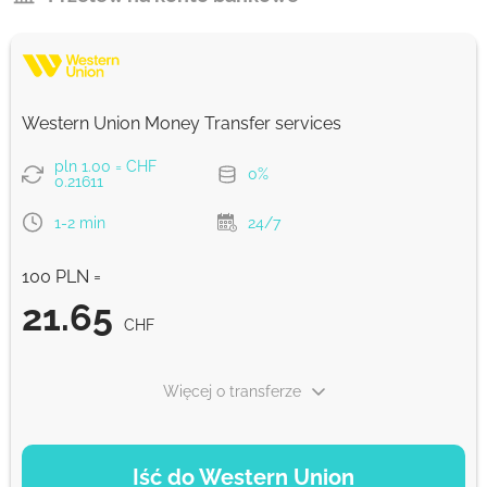
Western Union Money Transfer services
pln 1.00 = CHF
0%
0.21611
1-2 min
24/7
100 PLN =
21.65
CHF
Więcej o transferze
OPCJE PŁATNOŚCI
Iść do Western Union