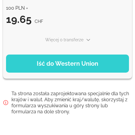
100 PLN =
19.65
CHF
Więcej o transferze
OPCJE PŁATNOŚCI
Iść do Western Union
Debit/Credit Сard
19.65
1-2 min
CHF
Ta strona została zaprojektowana specjalnie dla tych
Google Pay
krajów i walut. Aby zmienić kraj/walutę, skorzystaj z
formularza wyszukiwania u góry strony lub
19.65
0-1 d
formularza na dole strony.
CHF
From zero fee online & our best FX rate