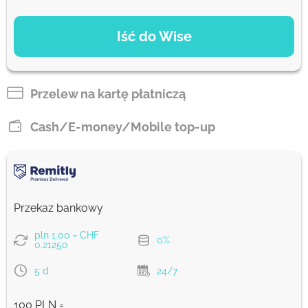
OPCJE PŁATNOŚCI
Iść do Wise
Zapłać przelewem
20.11
2 d
CHF
Przelew na kartę płatniczą
Zapłać kartą
Cash/E-money/Mobile top-up
19.89
2 d
CHF
Prowizja Strumok, zawsze 0%
Przekaz bankowy
pln 1.00 = CHF
0%
0.21250
5 d
24/7
100 PLN =