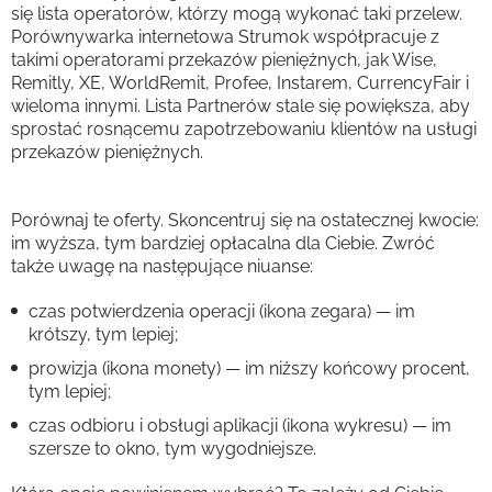
się lista operatorów, którzy mogą wykonać taki przelew.
Porównywarka internetowa Strumok współpracuje z
takimi operatorami przekazów pieniężnych, jak Wise,
Remitly, XE, WorldRemit, Profee, Instarem, CurrencyFair i
wieloma innymi. Lista Partnerów stale się powiększa, aby
sprostać rosnącemu zapotrzebowaniu klientów na usługi
przekazów pieniężnych.
Porównaj te oferty. Skoncentruj się na ostatecznej kwocie:
im wyższa, tym bardziej opłacalna dla Ciebie. Zwróć
także uwagę na następujące niuanse:
czas potwierdzenia operacji (ikona zegara) — im
krótszy, tym lepiej;
prowizja (ikona monety) — im niższy końcowy procent,
tym lepiej;
czas odbioru i obsługi aplikacji (ikona wykresu) — im
szersze to okno, tym wygodniejsze.