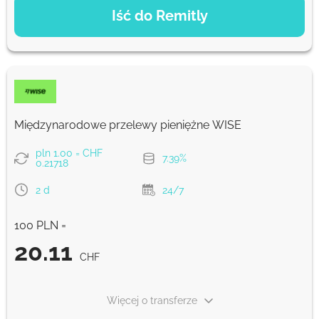
Iść do Remitly
Ekonomiczny
21.25
5 d
CHF
Szybko
21.25
Międzynarodowe przelewy pieniężne WISE
30 min
CHF
pln 1.00 = CHF
7.39%
0.21718
Prowizja Strumok, zawsze 0%
2 d
24/7
100 PLN =
20.11
CHF
Więcej o transferze