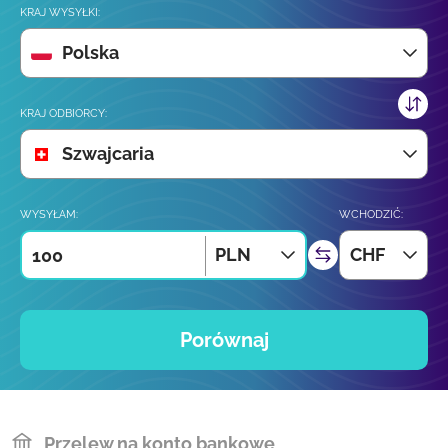
KRAJ WYSYŁKI:
Polska
KRAJ ODBIORCY:
Szwajcaria
WYSYŁAM:
WCHODZIĆ:
PLN
CHF
Porównaj
Przelew na konto bankowe