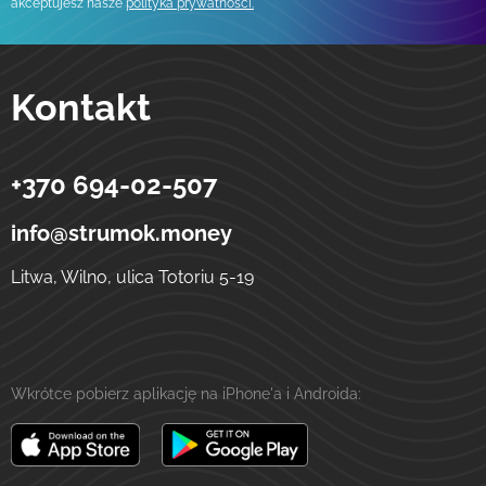
akceptujesz nasze
polityka prywatności.
Kontakt
+370 694-02-507
Strumok
Przelewy na Ukrainę
ulica Totoriu, 5-19
LT-01121
Wilno
Litwa
info@strumok.money
Litwa, Wilno, ulica Totoriu 5-19
Wkrótce pobierz aplikację na iPhone'a i Androida: