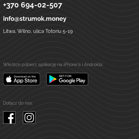
+370 694-02-507
Strumok
Przelewy na Ukrainę
ulica Totoriu, 5-19
LT-01121
Wilno
Litwa
info@strumok.money
Litwa, Wilno, ulica Totoriu 5-19
Wkrótce pobierz aplikację na iPhone'a i Androida:
Dołącz do nas: