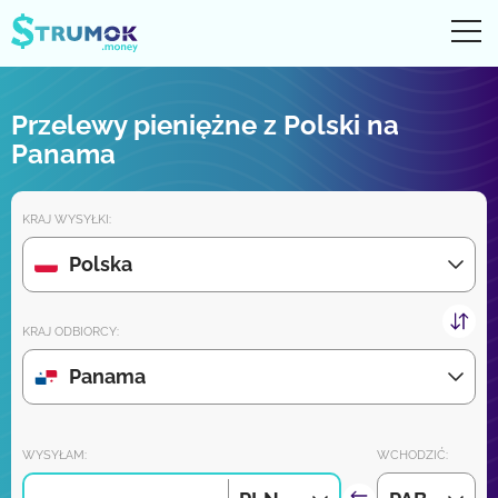
Otw
UA
RU
EN
PL
Przelewy pieniężne z Polski na
Przelewy pieniężne
Panama
Digital konto
KRAJ WYSYŁKI:
Recenzje partnerów
Polska
Wkrótce pobierz aplikację na iPhone'a i Androida:
KRAJ ODBIORCY:
Panama
Dołącz do nas:
WYSYŁAM:
WCHODZIĆ: