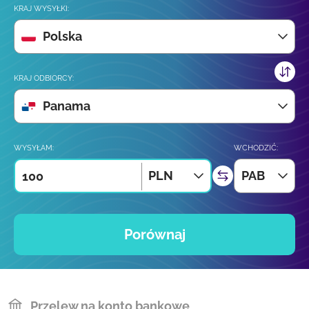
KRAJ WYSYŁKI:
Polska
KRAJ ODBIORCY:
Panama
WYSYŁAM:
WCHODZIĆ:
PLN
PAB
Porównaj
Przelew na konto bankowe