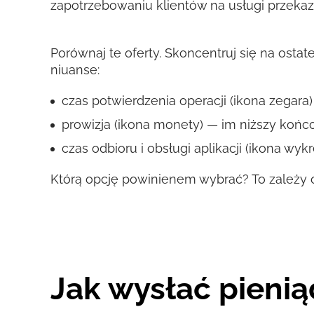
zapotrzebowaniu klientów na usługi przeka
Porównaj te oferty. Skoncentruj się na osta
niuanse:
czas potwierdzenia operacji (ikona zegara) 
prowizja (ikona monety) — im niższy końco
czas odbioru i obsługi aplikacji (ikona wy
Którą opcję powinienem wybrać? To zależy o
Jak wysłać pienią