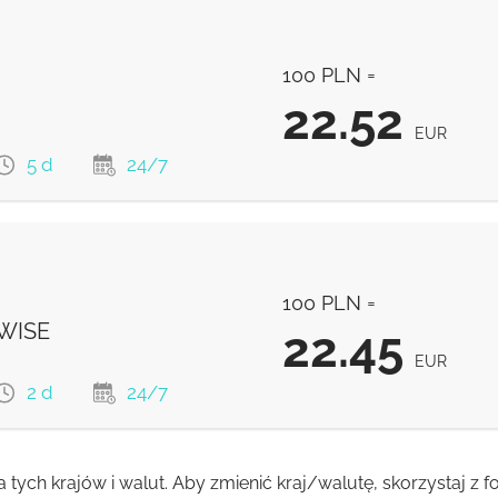
22.85
EUR
100 PLN =
22.85
EUR
22.52
EUR
5 d
24/7
22.52
EUR
100 PLN =
22.43
EUR
 WISE
22.45
EUR
2 d
24/7
a tych krajów i walut. Aby zmienić kraj/walutę, skorzystaj z