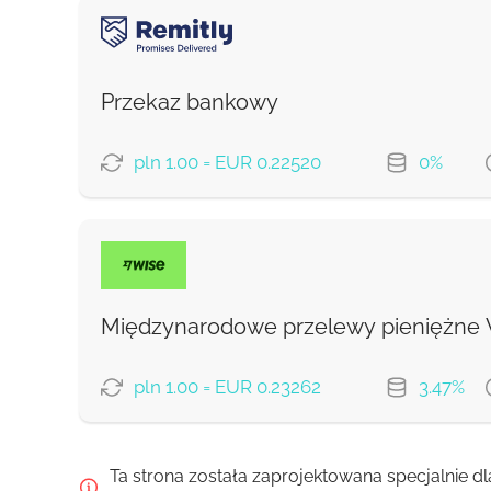
OPCJE PŁATNOŚCI
Debit/Credit Сard
Google Pay
Przekaz bankowy
From zero fee online & our best FX rate
pln 1.00 = EUR 0.22520
0%
Prowizja Strumok, zawsze 0%
OPCJE PŁATNOŚCI
Ekonomiczny
Szybko
Międzynarodowe przelewy pieniężne
Prowizja Strumok, zawsze 0%
pln 1.00 = EUR 0.23262
3.47%
OPCJE PŁATNOŚCI
Ta strona została zaprojektowana specjalnie dl