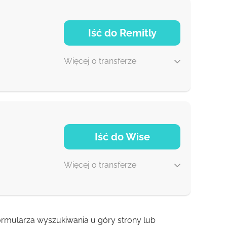
1-2 min
Iść do Remitly
0-1 d
Więcej o transferze
5 d
Iść do Wise
30 min
Więcej o transferze
 formularza wyszukiwania u góry strony lub