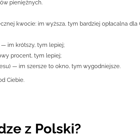
zów pieniężnych.
tecznej kwocie: im wyższa, tym bardziej opłacalna dl
— im krótszy, tym lepiej;
wy procent, tym lepiej;
kresu) — im szersze to okno, tym wygodniejsze.
d Ciebie.
dze z Polski?