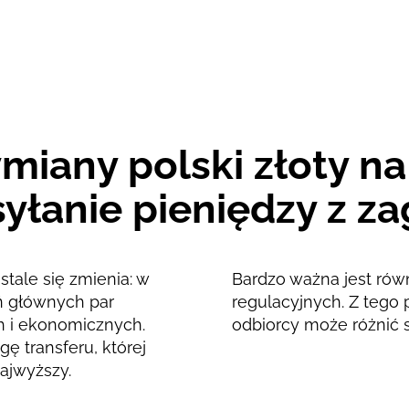
22.45
EUR
22.21
EUR
miany polski złoty na
yłanie pieniędzy z za
stale się zmienia: w
Bardzo ważna jest rów
ań głównych par
regulacyjnych. Z tego 
h i ekonomicznych.
odbiorcy może różnić 
ę transferu, której
ajwyższy.