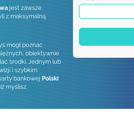
twa
jest zawsze
zyli z maksymalną
byś mógł poznać
iężnych, obiektywnie
lać środki. Jednym lub
izji i szybkim
 karty bankowej
Polski
iż myślisz.