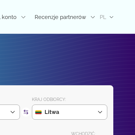
l konto
Recenzje partnerów
PL
KRAJ ODBIORCY:
Litwa
WCHODZIĆ: