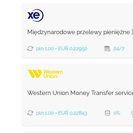
Międzynarodowe przelewy pieniężne 
pln 1.00 = EUR 0.22950
24/7
OPCJE PŁATNOŚCI
Western Union Money Transfer servic
Prowizja Strumok, zawsze 0%
pln 1.00 = EUR 0.22843
0%