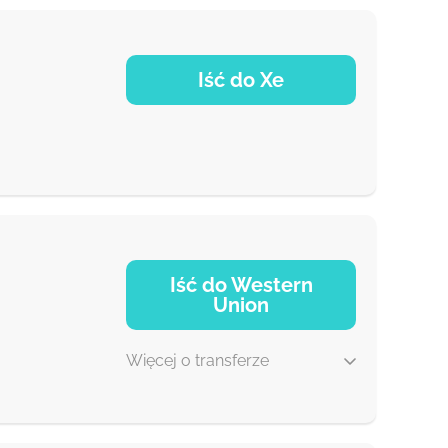
Iść do Xe
NaN d
Iść do Western
Union
Więcej o transferze