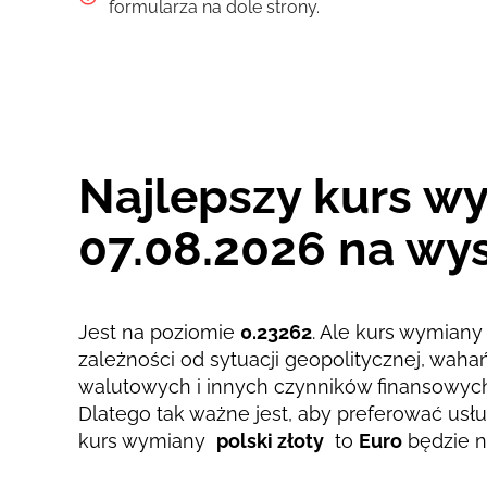
Zapłać przelewem
formularza na dole strony.
Zapłać kartą
Prowizja Strumok, zawsze 0%
Najlepszy kurs wy
07.08.2026 na wys
Jest na poziomie
0.23262
. Ale kurs wymiany 
zależności od sytuacji geopolitycznej, wah
walutowych i innych czynników finansowyc
Dlatego tak ważne jest, aby preferować usług
kurs wymiany
polski złoty
to
Euro
będzie n