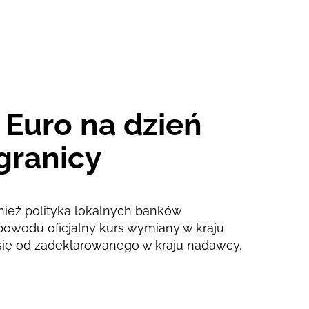
2 d
1 z
 Euro na dzień
granicy
nież polityka lokalnych banków
powodu oficjalny kurs wymiany w kraju
się od zadeklarowanego w kraju nadawcy.