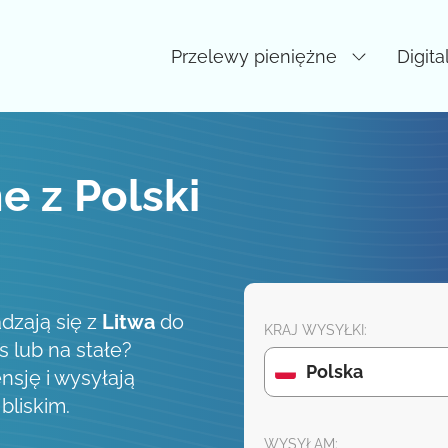
Przelewy pieniężne
Digita
e z Polski
dzają się z
Litwa
do
KRAJ WYSYŁKI:
s lub na stałe?
Polska
nsję i wysyłają
liskim.
WYSYŁAM: