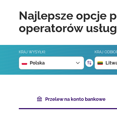
Najlepsze opcje p
operatorów usług
KRAJ WYSYŁKI:
KRAJ ODBIO
Polska
Litw
Przelew na konto bankowe