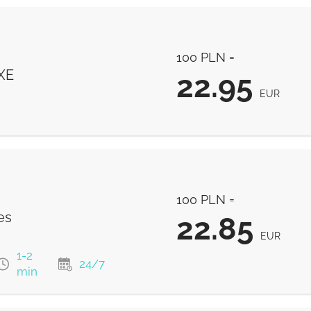
100 PLN =
XE
22.95
EUR
22.95
EUR
100 PLN =
es
22.85
EUR
1-2
24/7
min