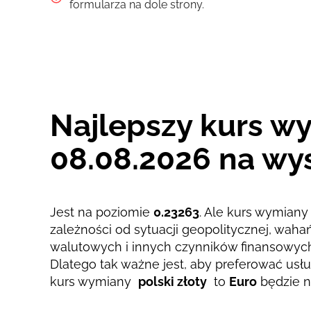
Zapłać przelewem
formularza na dole strony.
Zapłać kartą
Prowizja Strumok, zawsze 0%
Najlepszy kurs wy
08.08.2026 na wys
Jest na poziomie
0.23263
. Ale kurs wymiany 
zależności od sytuacji geopolitycznej, wah
walutowych i innych czynników finansowyc
Dlatego tak ważne jest, aby preferować usług
kurs wymiany
polski złoty
to
Euro
będzie n