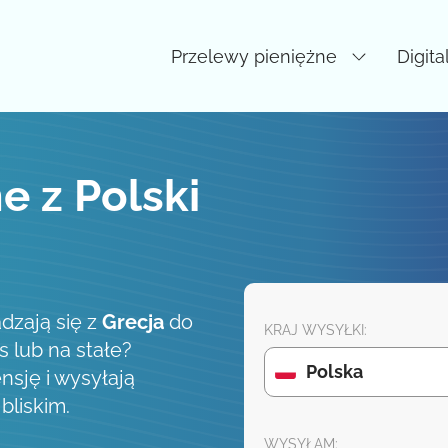
Przelewy pieniężne
Digita
e z Polski
dzają się z
Grecja
do
KRAJ WYSYŁKI:
s lub na stałe?
Polska
nsję i wysyłają
liskim.
WYSYŁAM: