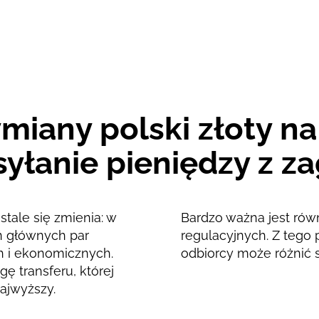
22.46
EUR
22.21
EUR
miany polski złoty na
yłanie pieniędzy z za
stale się zmienia: w
Bardzo ważna jest rów
ań głównych par
regulacyjnych. Z tego 
h i ekonomicznych.
odbiorcy może różnić 
ę transferu, której
ajwyższy.