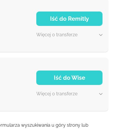
NaN d
Iść do Remitly
Więcej o transferze
5 d
Iść do Wise
30 min
Więcej o transferze
 formularza wyszukiwania u góry strony lub