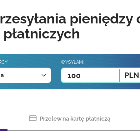
rzesyłania pieniędzy
 płatniczych
RCY:
WYSYŁAM:
PLN
ja
Przelew na kartę płatniczą