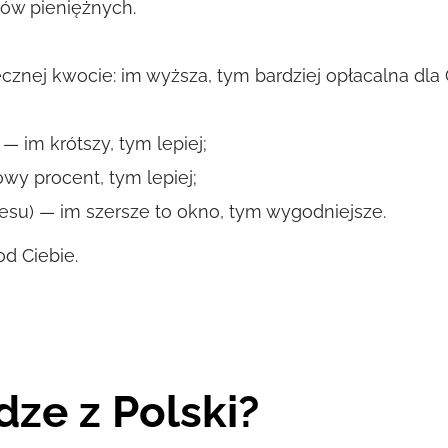
zów pieniężnych.
tecznej kwocie: im wyższa, tym bardziej opłacalna dl
— im krótszy, tym lepiej;
wy procent, tym lepiej;
kresu) — im szersze to okno, tym wygodniejsze.
d Ciebie.
dze z Polski?