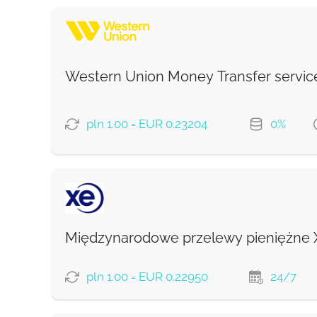
Western Union Money Transfer servic
pln 1.00 = EUR 0.23204
0%
OPCJE PŁATNOŚCI
Debit/Credit Сard
Google Pay
Międzynarodowe przelewy pieniężne 
From zero fee online & our best FX rate
pln 1.00 = EUR 0.22950
24/7