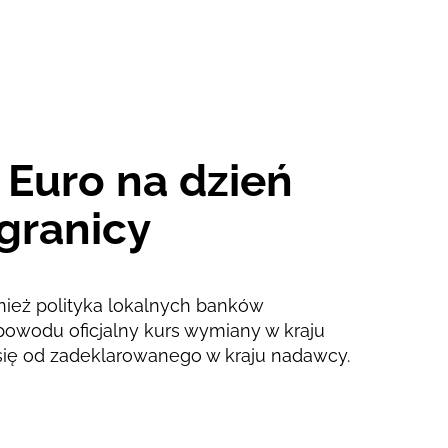
2 d
1 z
 Euro na dzień
granicy
nież polityka lokalnych banków
powodu oficjalny kurs wymiany w kraju
się od zadeklarowanego w kraju nadawcy.