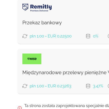
Prowizja Strumok, zawsze 0%
OPCJE PŁATNOŚCI
Przekaz bankowy
Prowizja Strumok, zawsze 0%
pln 1.00 = EUR 0.22500
0%
OPCJE PŁATNOŚCI
Ekonomiczny
Szybko
Międzynarodowe przelewy pieniężne
Prowizja Strumok, zawsze 0%
pln 1.00 = EUR 0.23263
3.47%
OPCJE PŁATNOŚCI
Ta strona została zaprojektowana specjalnie dl