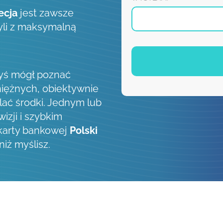
ecja
jest zawsze
zyli z maksymalną
byś mógł poznać
iężnych, obiektywnie
lać środki. Jednym lub
izji i szybkim
 karty bankowej
Polski
niż myślisz.