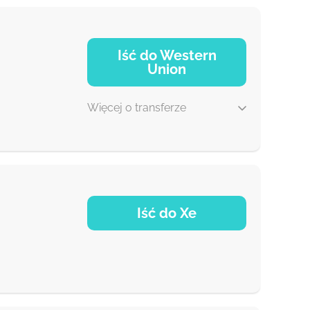
Iść do Western
Union
Więcej o transferze
1-2 min
Iść do Xe
0-1 d