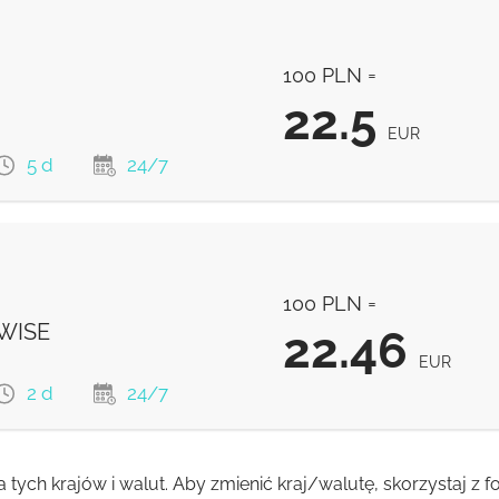
22.95
EUR
100 PLN =
22.5
EUR
5 d
24/7
22.5
EUR
100 PLN =
22.2
EUR
 WISE
22.46
EUR
2 d
24/7
a tych krajów i walut. Aby zmienić kraj/walutę, skorzystaj z