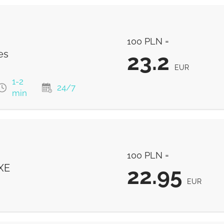
100 PLN =
es
23.2
EUR
1-2
24/7
min
23.2
EUR
100 PLN =
23.2
EUR
XE
22.95
EUR