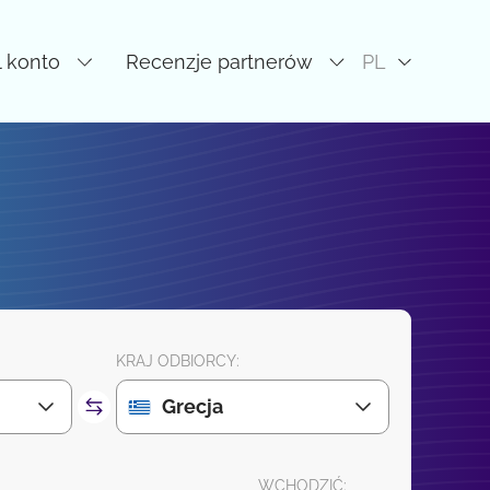
l konto
Recenzje partnerów
PL
KRAJ ODBIORCY:
Grecja
WCHODZIĆ: