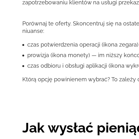
zapotrzebowaniu klientów na usługi przeka
Porównaj te oferty. Skoncentruj się na osta
niuanse:
czas potwierdzenia operacji (ikona zegara) 
prowizja (ikona monety) — im niższy końco
czas odbioru i obsługi aplikacji (ikona wy
Którą opcję powinienem wybrać? To zależy o
Jak wysłać pienią