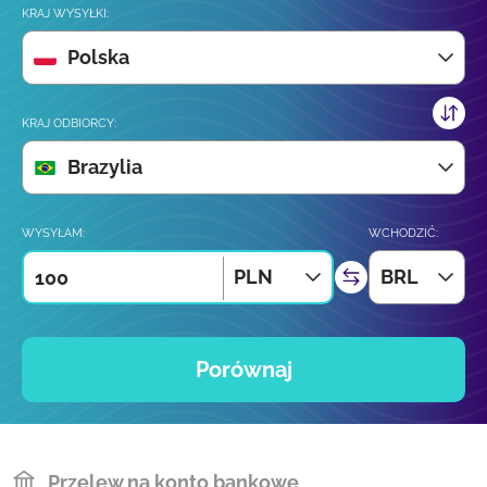
KRAJ WYSYŁKI:
Polska
KRAJ ODBIORCY:
Brazylia
WYSYŁAM:
WCHODZIĆ:
PLN
BRL
Porównaj
Przelew na konto bankowe