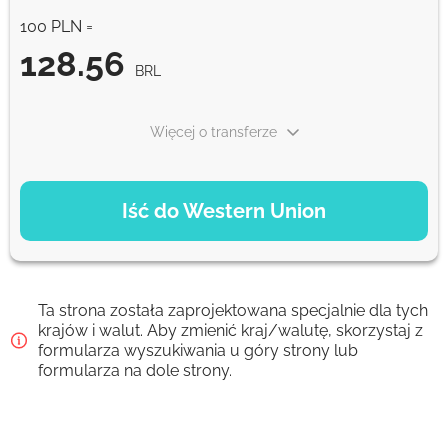
100 PLN =
128.56
BRL
Więcej o transferze
OPCJE PŁATNOŚCI
Iść do Western Union
Debit/Credit Сard
128.56
1-2 min
BRL
Ta strona została zaprojektowana specjalnie dla tych
Google Pay
krajów i walut. Aby zmienić kraj/walutę, skorzystaj z
formularza wyszukiwania u góry strony lub
128.56
0-1 d
formularza na dole strony.
BRL
From zero fee online & our best FX rate