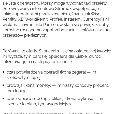
się lista operatorów, którzy mogą wykonać taki przelew.
Porównywarka internetowa Strumok współpracuje z
takimi operatorami przekazów pieniężnych, jak Wise,
Remitly, XE, WorldRemit, Profee, Instarem, CurrencyFair i
wieloma innymi. Lista Partnerów stale się powiększa, aby
sprostać rosnącemu zapotrzebowaniu klientów na usługi
przekazów pieniężnych.
Porównaj te oferty. Skoncentruj się na ostatecznej kwocie:
im wyższa, tym bardziej opłacalna dla Ciebie. Zwróć
także uwagę na następujące niuanse:
czas potwierdzenia operacji (ikona zegara) — im
krótszy, tym lepiej;
prowizja (ikona monety) — im niższy końcowy procent,
tym lepiej;
czas odbioru i obsługi aplikacji (ikona wykresu) — im
szersze to okno, tym wygodniejsze.