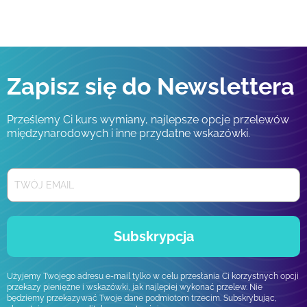
Zapisz się do Newslettera
Prześlemy Ci kurs wymiany, najlepsze opcje przelewów
międzynarodowych i inne przydatne wskazówki.
Subskrypcja
Użyjemy Twojego adresu e-mail tylko w celu przesłania Ci korzystnych opcji
przekazy pieniężne i wskazówki, jak najlepiej wykonać przelew. Nie
będziemy przekazywać Twoje dane podmiotom trzecim. Subskrybując,