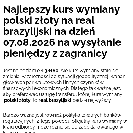
Najlepszy kurs wymiany
Prowizja Strumok, zawsze 0%
polski złoty na real
brazylijski na dzień
07.08.2026 na wysyłanie
pieniędzy z zagranicy
Jest na poziomie
1.38160
. Ale kurs wymiany stale się
zmienia: w zależności od sytuacji geopolitycznej, wahań
głównych par walutowych i innych czynników
finansowych i ekonomicznych. Dlatego tak ważne jest,
aby preferować usługę transferu, której kurs wymiany
polski złoty
to
real brazylijski
będzie najwyższy.
Bardzo ważna jest również polityka lokalnych banków
regulacyjnych. Z tego powodu oficjalny kurs wymiany w
kraju odbiorcy może różnić się od zadeklarowanego w
kraju nadawcy.