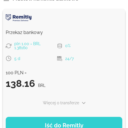
Przekaz bankowy
pln 1.00 = BRL
0%
1.38160
5 d
24/7
100 PLN =
138.16
BRL
Więcej o transferze
OPCJE PŁATNOŚCI
Iść do Remitly