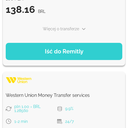
138.16
BRL
Więcej o transferze
OPCJE PŁATNOŚCI
Iść do Remitly
Ekonomiczny
138.16
5 d
BRL
Szybko
138.16
Western Union Money Transfer services
30 min
BRL
pln 1.00 = BRL
9.9%
1.28560
Prowizja Strumok, zawsze 0%
1-2 min
24/7