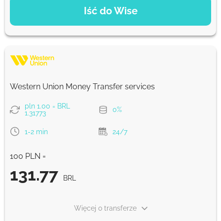
Iść do Wise
Zapłać przelewem
131.96
2 d
BRL
Zapłać kartą
130.53
Western Union Money Transfer services
2 z
BRL
pln 1.00 = BRL
0%
1.31773
Prowizja Strumok, zawsze 0%
1-2 min
24/7
100 PLN =
131.77
BRL
Więcej o transferze