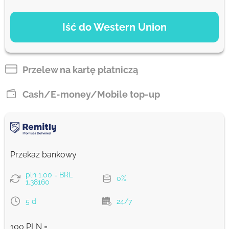
OPCJE PŁATNOŚCI
Iść do Western Union
Debit/Credit Сard
131.77
1-2 min
BRL
Przelew na kartę płatniczą
Google Pay
Cash/E-money/Mobile top-up
131.77
0-1 d
BRL
From zero fee online & our best FX rate
Przekaz bankowy
Prowizja Strumok, zawsze 0%
pln 1.00 = BRL
0%
1.38160
5 d
24/7
100 PLN =