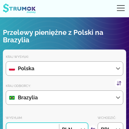
Otw
UA
RU
EN
PL
Przelewy pieniężne z Polski na
Przelewy pieniężne
Brazylia
Digital konto
KRAJ WYSYŁKI:
Recenzje partnerów
Polska
Wkrótce pobierz aplikację na iPhone'a i Androida:
KRAJ ODBIORCY:
Brazylia
Dołącz do nas:
WYSYŁAM:
WCHODZIĆ: