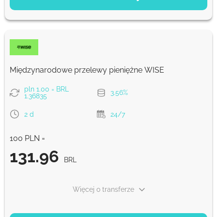
Ekonomiczny
138.16
5 d
BRL
Szybko
138.16
Międzynarodowe przelewy pieniężne WISE
30 min
BRL
pln 1.00 = BRL
3.56%
1.36835
Prowizja Strumok, zawsze 0%
2 d
24/7
100 PLN =
131.96
BRL
Więcej o transferze
OPCJE PŁATNOŚCI