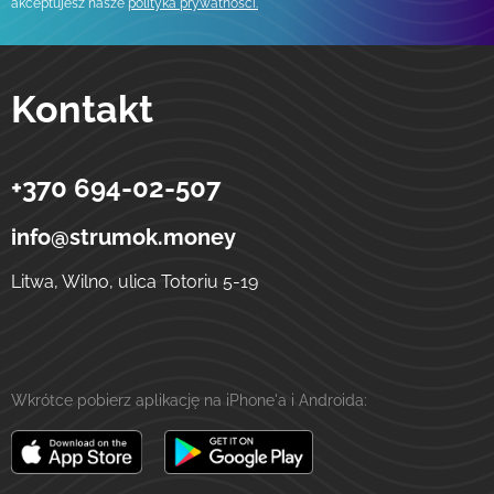
akceptujesz nasze
polityka prywatności.
Kontakt
+370 694-02-507
Strumok
Przelewy na Ukrainę
ulica Totoriu, 5-19
LT-01121
Wilno
Litwa
info@strumok.money
Litwa, Wilno, ulica Totoriu 5-19
Wkrótce pobierz aplikację na iPhone'a i Androida: