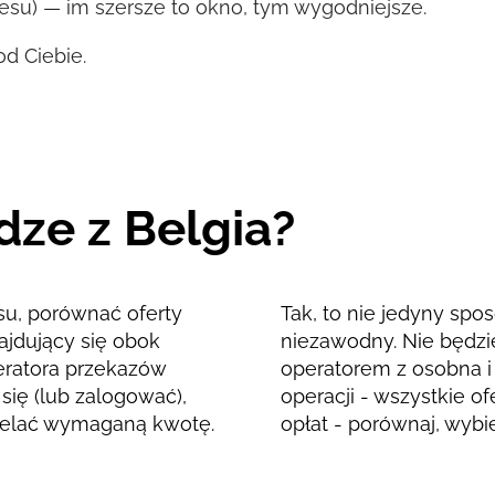
kresu) — im szersze to okno, tym wygodniejsze.
d Ciebie.
dze z Belgia?
su, porównać oferty
Tak, to nie jedyny spos
ajdujący się obok
niezawodny. Nie będzi
operatora przekazów
operatorem z osobna i 
się (lub zalogować),
operacji - wszystkie o
rzelać wymaganą kwotę.
opłat - porównaj, wybier