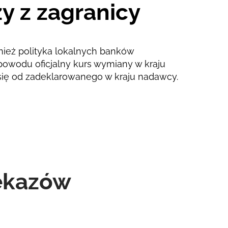
y z zagranicy
nież polityka lokalnych banków
powodu oficjalny kurs wymiany w kraju
się od zadeklarowanego w kraju nadawcy.
zekazów