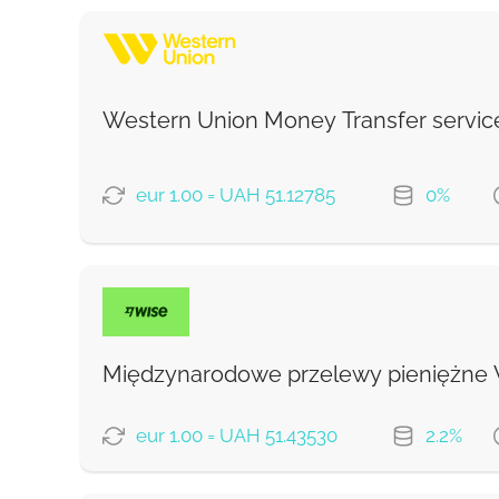
Western Union Money Transfer servic
eur 1.00 = UAH 51.12785
0%
OPCJE PŁATNOŚCI
Debit/Credit Сard
SoFort
Międzynarodowe przelewy pieniężne
Google Pay
eur 1.00 = UAH 51.43530
2.2%
WU Pay