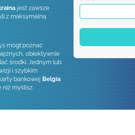
raina
jest zawsze
zyli z maksymalną
byś mógł poznać
iężnych, obiektywnie
lać środki. Jednym lub
izji i szybkim
 karty bankowej
Belgia
 niż myślisz.