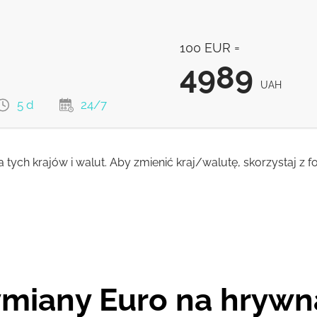
5112.79
UAH
5030.37
UAH
100 EUR =
4990.25
UAH
4989
UAH
5 d
24/7
a tych krajów i walut. Aby zmienić kraj/walutę, skorzystaj z
4989
UAH
4882
UAH
ymiany Euro na hrywn