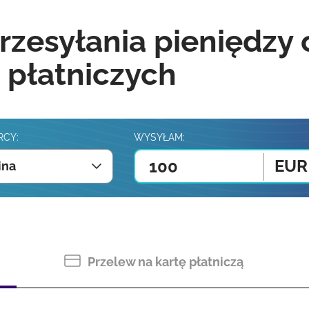
rzesyłania pieniędzy
 płatniczych
RCY:
WYSYŁAM:
EUR
ina
Przelew na kartę płatniczą