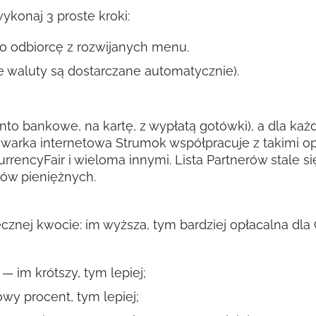
konaj 3 proste kroki:
ko odbiorcę z rozwijanych menu.
 waluty są dostarczane automatycznie).
nto bankowe, na kartę, z wypłatą gotówki), a dla każde
warka internetowa Strumok współpracuje z takimi op
CurrencyFair i wieloma innymi. Lista Partnerów stale
zów pieniężnych.
tecznej kwocie: im wyższa, tym bardziej opłacalna dl
— im krótszy, tym lepiej;
wy procent, tym lepiej;