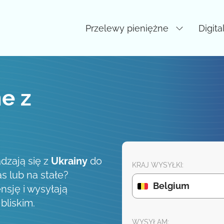
Przelewy pieniężne
Digita
e z
dzają się z
Ukrainy
do
KRAJ WYSYŁKI:
as lub na stałe?
Belgium
nsję i wysyłają
liskim.
WYSYŁAM: