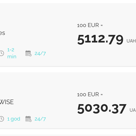
100 EUR =
es
5112.79
UAH
1-2
24/7
min
5112.79
UAH
100 EUR =
5112.79
UAH
 WISE
5030.37
5112.79
UA
UAH
1 god
24/7
5112.79
UAH