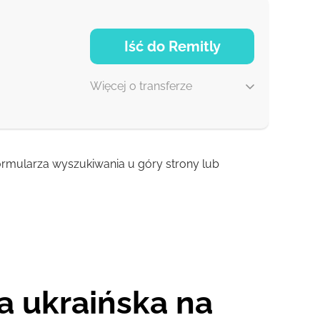
0-1 d
1 god
Iść do Remitly
1 god
Więcej o transferze
 formularza wyszukiwania u góry strony lub
5 d
30 min
a ukraińska na