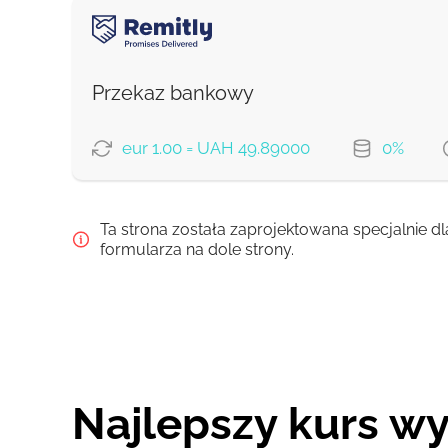
OPCJE PŁATNOŚCI
Bancontact
Zapłać przelewem
From zero fee online & our best FX rate
Zapłać kartą
Przekaz bankowy
Prowizja Strumok, zawsze 0%
Prowizja Strumok, zawsze 0%
eur 1.00 = UAH 49.89000
0%
OPCJE PŁATNOŚCI
Ta strona została zaprojektowana specjalnie dl
Ekonomiczny
formularza na dole strony.
Szybko
Prowizja Strumok, zawsze 0%
Najlepszy kurs w