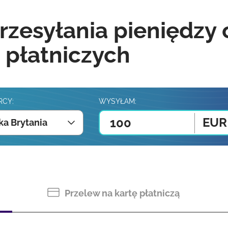
rzesyłania pieniędzy
 płatniczych
RCY:
WYSYŁAM:
EUR
ka Brytania
Przelew na kartę płatniczą