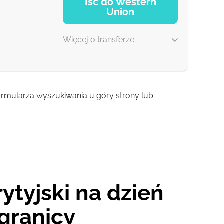
Iść do Western
Union
1 z
Więcej o transferze
 formularza wyszukiwania u góry strony lub
1-2 min
0-1 d
0-1 d
0-1 d
ytyjski na dzień
granicy