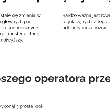
stale się zmienia: w
Bardzo ważna jest rów
ań głównych par
regulacyjnych. Z tego 
h i ekonomicznych.
odbiorcy może różnić 
ę transferu, której
 najwyższy.
pszego operatora pr
konaj 3 proste kroki: