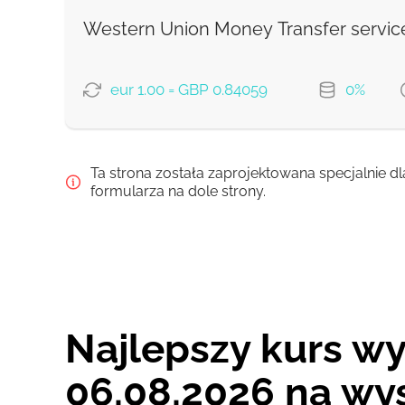
Zapłać kartą
Western Union Money Transfer servic
Prowizja Strumok, zawsze 0%
eur 1.00 = GBP 0.84059
0%
OPCJE PŁATNOŚCI
Ta strona została zaprojektowana specjalnie dl
Debit/Credit Сard
formularza na dole strony.
SoFort
Google Pay
WU Pay
Najlepszy kurs wy
From zero fee online & our best FX rate
06.08.2026 na wys