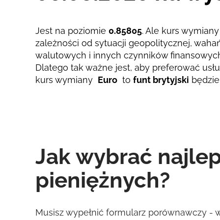
Prowizja Strumok, zawsze 0%
Jest na poziomie
0.85805
. Ale kurs wymiany 
zależności od sytuacji geopolitycznej, wah
walutowych i innych czynników finansowyc
Dlatego tak ważne jest, aby preferować usług
kurs wymiany
Euro
to
funt brytyjski
będzie
Jak wybrać najle
pieniężnych?
Musisz wypełnić formularz porównawczy - wy