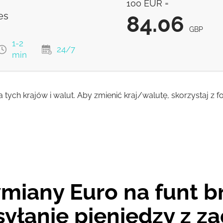
100 EUR =
83.89
GBP
es
84.06
GBP
1-2
24/7
min
a tych krajów i walut. Aby zmienić kraj/walutę, skorzystaj z
84.06
GBP
84.06
GBP
84.06
GBP
84.06
GBP
miany Euro na funt br
yłanie pieniędzy z za