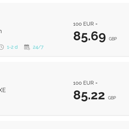
100 EUR =
m
85.69
GBP
1-2 d
24/7
85.69
GBP
100 EUR =
XE
85.22
r first transfer
GBP