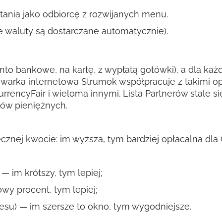
tania jako odbiorcę z rozwijanych menu.
 waluty są dostarczane automatycznie).
nto bankowe, na kartę, z wypłatą gotówki), a dla każde
warka internetowa Strumok współpracuje z takimi op
CurrencyFair i wieloma innymi. Lista Partnerów stale
zów pieniężnych.
tecznej kwocie: im wyższa, tym bardziej opłacalna dl
— im krótszy, tym lepiej;
wy procent, tym lepiej;
kresu) — im szersze to okno, tym wygodniejsze.