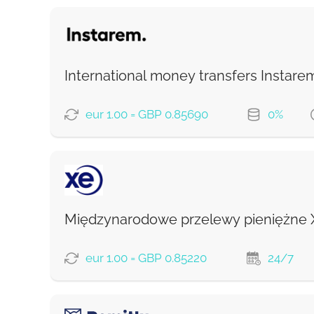
International money transfers Instare
eur 1.00 = GBP 0.85690
0%
OPCJE PŁATNOŚCI
Z konta
Międzynarodowe przelewy pieniężne 
Enjoy a
special FX rate and zero fees
on you
eur 1.00 = GBP 0.85220
24/7
Prowizja Strumok, zawsze 0%
OPCJE PŁATNOŚCI