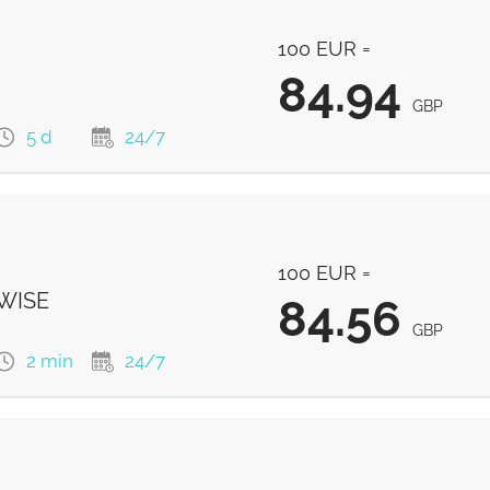
85.22
GBP
100 EUR =
84.94
GBP
5 d
24/7
84.94
GBP
100 EUR =
84.63
GBP
 WISE
84.56
GBP
2 min
24/7
84.56
GBP