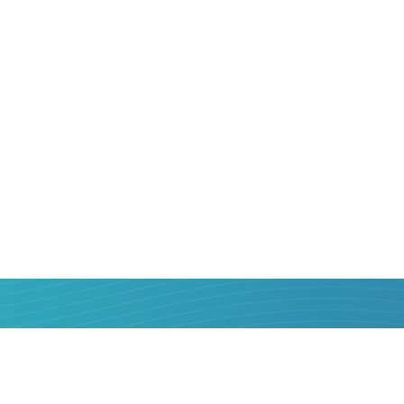
Dlatego przelewają środki z
Austrii
na
Wi
zawsze aktualne. Ale jak zrobić to popraw
maksymalną korzyścią dla siebie? Pomo
Online serwis Strumok powstał po to, a
popularnych operatorów przekazów pien
ich porównać, wybrać najlepszego i prze
dwoma kliknięciami, przy minimalnej prow
potwierdzeniu - przesyłanie pieniędzy z
na kartę bankową
Wielkiej Brytanii
jest 