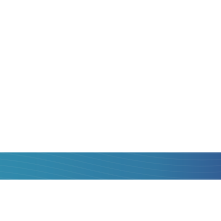
elka Brytania
jest
nie, czyli z
żemy!
byś mógł poznać
iężnych, obiektywnie
lać środki. Jednym lub
izji i szybkim
 karty bankowej
Austrii
łatwiejsze niż myślisz.