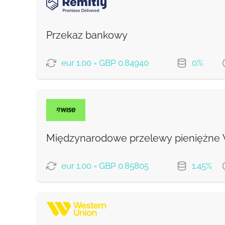
Przekaz bankowy
Prowizja Strumok, zawsze 0%
eur 1.00 = GBP 0.84940
0%
OPCJE PŁATNOŚCI
Ekonomiczny
Szybko
Międzynarodowe przelewy pieniężne
Prowizja Strumok, zawsze 0%
eur 1.00 = GBP 0.85805
1.45%
OPCJE PŁATNOŚCI
Zapłać przelewem