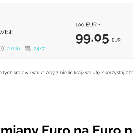
100 EUR =
 WISE
99.05
EUR
2 min
24/7
a tych krajów i walut. Aby zmienić kraj/walutę, skorzystaj z
99.05
EUR
98.26
EUR
miany Euro na Euro n