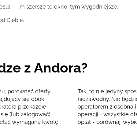
kresu) — im szersze to okno, tym wygodniejsze.
d Ciebie.
dze z Andora?
su, porównać oferty
Tak, to nie jedyny spos
ajdujący się obok
niezawodny. Nie będzi
operatora przekazów
operatorem z osobna i 
się (lub zalogować),
operacji - wszystkie o
rzelać wymaganą kwotę.
opłat - porównaj, wybier