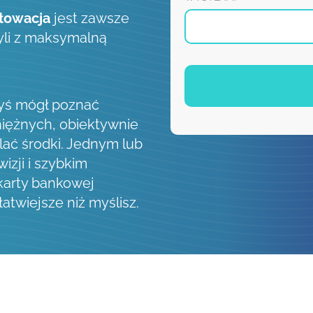
łowacja
jest zawsze
zyli z maksymalną
byś mógł poznać
iężnych, obiektywnie
lać środki. Jednym lub
izji i szybkim
 karty bankowej
łatwiejsze niż myślisz.