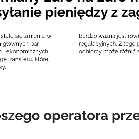
yłanie pieniędzy z za
stale się zmienia: w
Bardzo ważna jest rów
ań głównych par
regulacyjnych. Z tego 
h i ekonomicznych.
odbiorcy może różnić 
ę transferu, której
zy.
pszego operatora pr