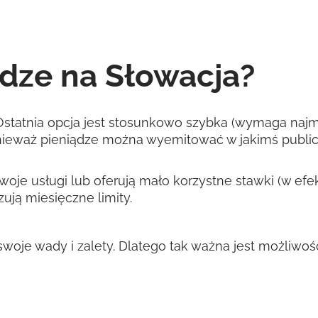
ądze na Słowacja?
tatnia opcja jest stosunkowo szybka (wymaga najmn
, ponieważ pieniądze można wyemitować w jakimś publ
oje usługi lub oferują mało korzystne stawki (w efekc
ują miesięczne limity.
oje wady i zalety. Dlatego tak ważna jest możliwoś