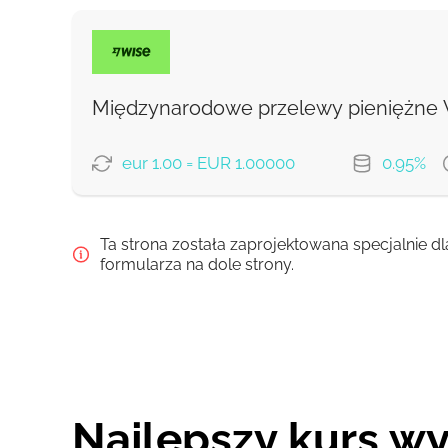
Międzynarodowe przelewy pieniężne
eur 1.00 = EUR 1.00000
0.95%
OPCJE PŁATNOŚCI
Ta strona została zaprojektowana specjalnie dl
Zapłać przelewem
formularza na dole strony.
Zapłać kartą
Prowizja Strumok, zawsze 0%
Najlepszy kurs wy