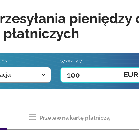
rzesyłania pieniędzy
 płatniczych
RCY:
WYSYŁAM:
EUR
acja
Przelew na kartę płatniczą