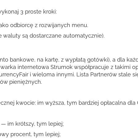
konaj 3 proste kroki:
ako odbiorcę z rozwijanych menu.
 waluty są dostarczane automatycznie).
nto bankowe, na kartę, z wypłatą gotówki), a dla każde
warka internetowa Strumok współpracuje z takimi op
CurrencyFair i wieloma innymi. Lista Partnerów stale
zów pieniężnych.
tecznej kwocie: im wyższa, tym bardziej opłacalna dl
— im krótszy, tym lepiej;
wy procent, tym lepiej;