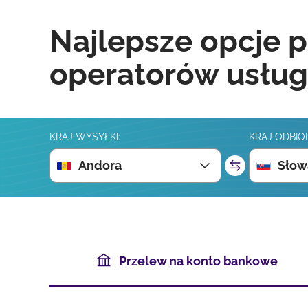
Najlepsze opcje p
operatorów usług
KRAJ WYSYŁKI:
KRAJ ODBIO
Andora
Słow
Przelew na konto bankowe