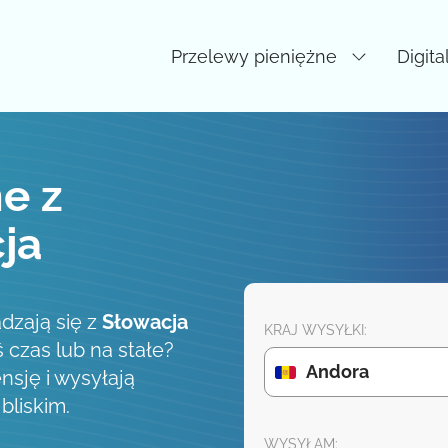
Przelewy pieniężne
Digita
e z
ja
dzają się z
Słowacja
KRAJ WYSYŁKI:
ś czas lub na stałe?
Andora
nsję i wysyłają
liskim.
WYSYŁAM: