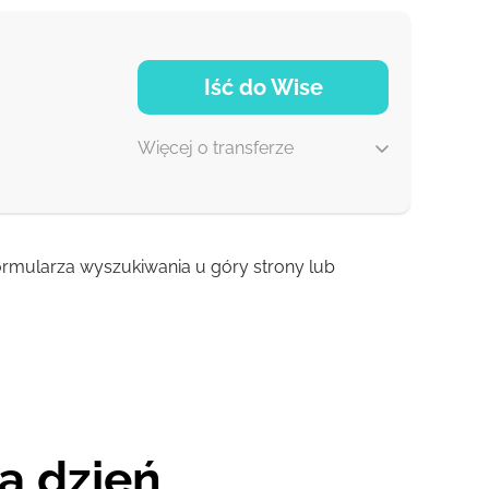
Iść do Wise
Więcej o transferze
 formularza wyszukiwania u góry strony lub
2 min
1 z
a dzień