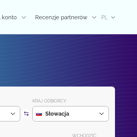
l konto
Recenzje partnerów
PL
KRAJ ODBIORCY:
Słowacja
WCHODZIĆ: