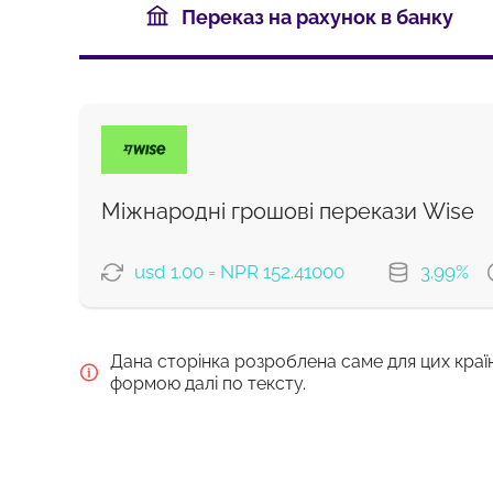
Переказ на рахунок в банку
Міжнародні грошові перекази Wise
usd 1.00 = NPR 152.41000
3.99%
ВАРІАНТИ ОПЛАТИ
Дана сторінка розроблена саме для цих краї
Сплатити карткою
формою далі по тексту.
Сплатити банківським переказо