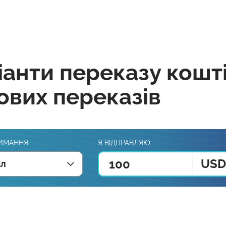
іанти переказу кошт
ових переказів
ИМАННЯ:
Я ВІДПРАВЛЯЮ:
USD
ал