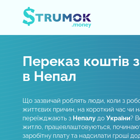
Відкрити/Закрити меню
Переказ коштів з
в Непал
Що зазвичай роблять люди, коли з роб
життєвих причин, на короткий час чи 
переїжджають з
Непалу
до
України
? В
житло, працевлаштовуються, починаю
заробітну плату та надсилати гроші д