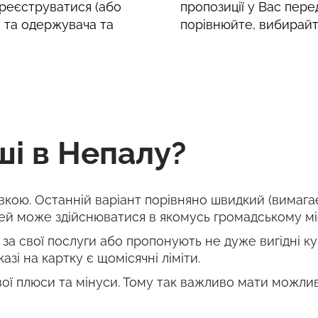
реєструватися (або
пропозиції у Вас пере
е та одержувача та
порівнюйте, вибирайт
ші в Непалу?
івкою. Останній варіант порівняно швидкий (вимага
й може здійснюватися в якомусь громадському місц
за свої послуги або пропонують не дуже вигідні кур
азі на картку є щомісячні ліміти.
ї плюси та мінуси. Тому так важливо мати можливі