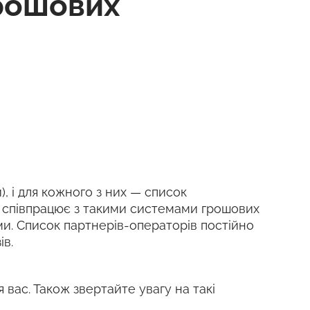
рошових
), і для кожного з них — список
k співпрацює з такими системами грошових
шими. Список партнерів-операторів постійно
ів.
я вас. Також звертайте увагу на такі