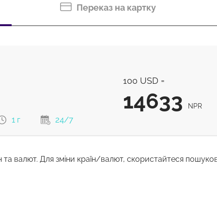
Переказ на картку
100 USD =
14633
NPR
1 г
24/7
н та валют. Для зміни країн/валют, скористайтеся пошуко
14633
NPR
13891
м
NPR