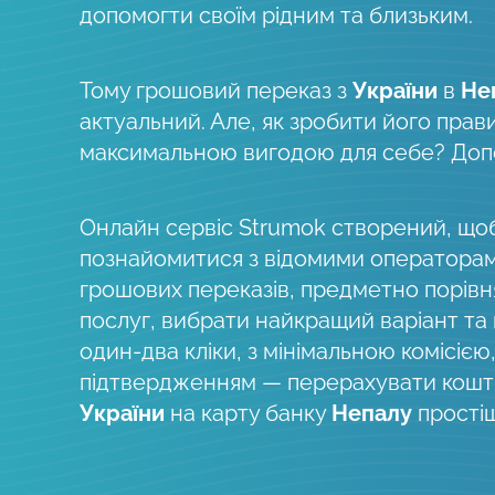
допомогти своїм рідним та близьким.
Тому грошовий переказ з
України
в
Не
актуальний. Але, як зробити його прав
максимальною вигодою для себе? До
Онлайн сервіс Strumok створений, що
познайомитися з відомими оператора
грошових переказів, предметно порів
послуг, вибрати найкращий варіант та
один-два кліки, з мінімальною комісією
підтвердженням — перерахувати кошти
України
на карту банку
Непалу
простіш