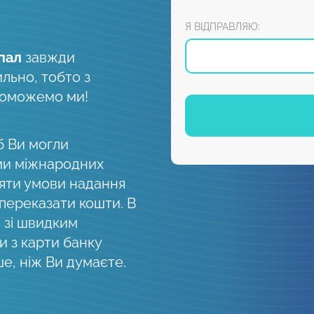
Я ВІДПРАВЛЯЮ:
пал
завжди
ильно, тобто з
поможемо ми!
б Ви могли
ми міжнародних
няти умови надання
 переказати кошти. В
, зі швидким
 з карти банку
е, ніж Ви думаєте.