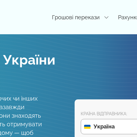
Грошові перекази
Рахунк
 України
очих чи інших
назавжди
КРАЇНА ВІДПРАВНИКА:
они знаходять
ть отримувати
Україна
одому — щоб