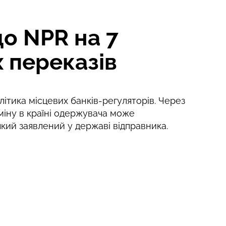
о NPR на 7
 переказів
ітика місцевих банків-регуляторів. Через
міну в країні одержувача може
 який заявлений у державі відправника.