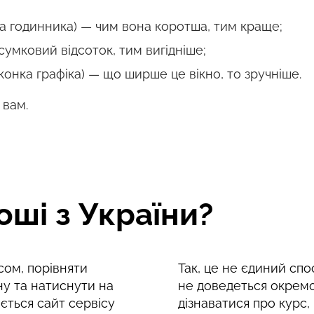
ка годинника) — чим вона коротша, тим краще;
сумковий відсоток, тим вигідніше;
конка графіка) — що ширше це вікно, то зручніше.
 вам.
оші з України?
ом, порівняти
Так, це не єдиний спо
ну та натиснути на
не доведеться окремо
ється сайт сервісу
дізнаватися про курс,