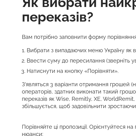
Як вибрати найк
переказів?
Вам потрібно заповнити форму порівняння
Вибрати з випадаючих меню Україну як в
Ввести суму до пересилання (зверніть у
Натиснути на кнопку «Порівняти».
З'являться 3 варіанти отримання грошей (на
операторів, здатних виконати такий грош
переказів як Wise, Remitly, XE, WorldRemit
збільшується, щоб задовільнити зростаючи
Порівняйте ці пропозиції. Орієнтуйтеся на 
нюанси: