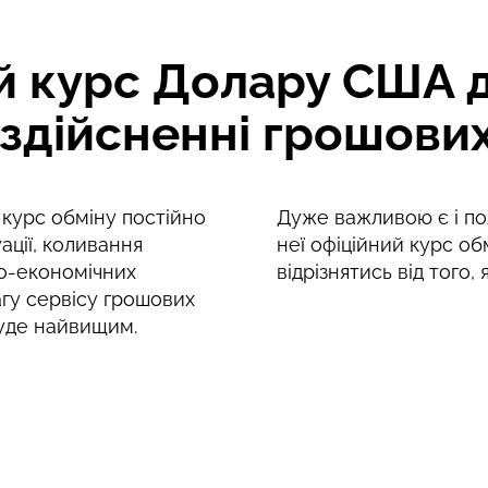
 курс Долару США д
здійсненні грошових
е курс обміну постійно
Дуже важливою є і пол
ації, коливання
неї офіційний курс об
о-економічних
відрізнятись від того,
агу сервісу грошових
де найвищим.