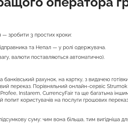
ращого оператора г
 — зробити 3 простих кроки:
ідправника та Непал — у ролі одержувача.
вагу, валюти поставляються автоматично).
 банківський рахунок, на картку, з видачею готівки
овий переказ. Порівняльний онлайн-сервіс Strumo
, Profee, Instarem, CurrencyFair та ще багатьма ін
й попит користувачів на послуги грошових переказ
підсумкову суму: чим вона більша, тим вигідніша дл