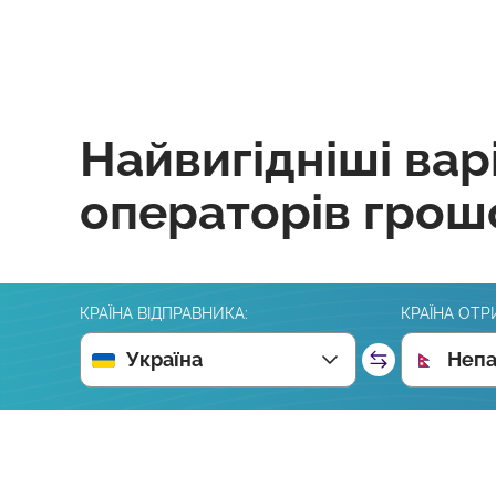
Найвигідніші вар
операторів грош
КРАЇНА ВІДПРАВНИКА:
КРАЇНА ОТР
Україна
Неп