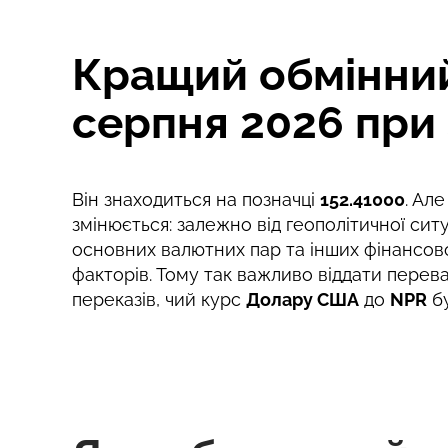
Комісія Strumok, завжди 0%
Кращий обмінний
серпня 2026 при 
Він знаходиться на позначці
152.41000
. Ал
змінюється: залежно від геополітичної ситу
основних валютних пар та інших фінансов
факторів. Тому так важливо віддати перев
переказів, чий курс
Долару США
до
NPR
бу