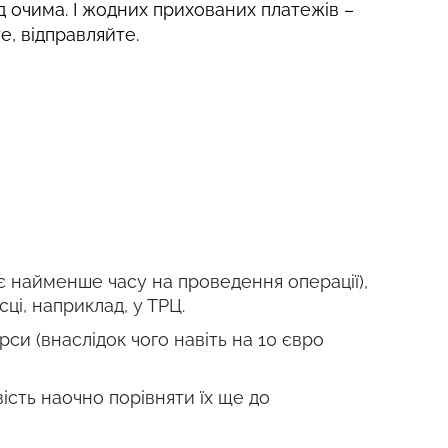
д очима. І жодних прихованих платежів –
е, відправляйте.
є найменше часу на проведення операції),
і, наприклад, у ТРЦ.
си (внаслідок чого навіть на 10 євро
сть наочно порівняти їх ще до