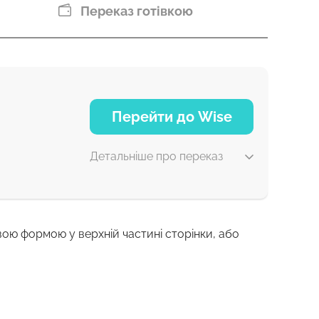
Переказ готівкою
Перейти до Wise
Детальніше про переказ
вою формою у верхній частині сторінки, або
1 г
5 г