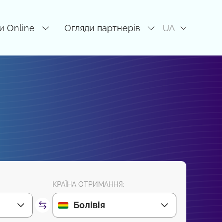
и Online
Огляди партнерів
UA
КРАЇНА ОТРИМАННЯ:
Болівія