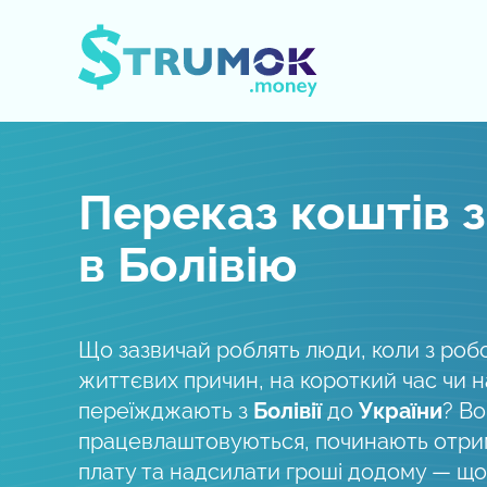
Відкрити/Закрити меню
Переказ коштів з
в Болівію
Що зазвичай роблять люди, коли з роб
життєвих причин, на короткий час чи 
переїжджають з
Болівії
до
України
? В
працевлаштовуються, починають отри
плату та надсилати гроші додому — що