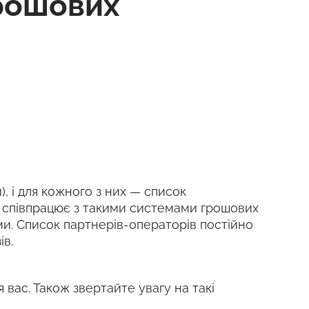
рошових
), і для кожного з них — список
k співпрацює з такими системами грошових
шими. Список партнерів-операторів постійно
ів.
я вас. Також звертайте увагу на такі