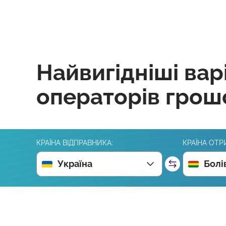
Найвигідніші вар
операторів грош
КРАЇНА ВІДПРАВНИКА:
КРАЇНА ОТР
Україна
Болі