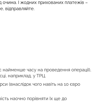
д очима. І жодних прихованих платежів –
е, відправляйте.
є найменше часу на проведення операції),
і, наприклад, у ТРЦ.
си (внаслідок чого навіть на 10 євро
сть наочно порівняти їх ще до