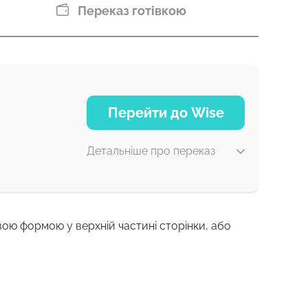
Переказ готівкою
Перейти до Wise
Детальніше про переказ
вою формою у верхній частині сторінки, або
7 д
7 д