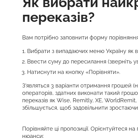
Як вибрати найк
переказів?
Вам потрібно заповнити форму порівняння
Вибрати з випадаючих меню Україну як в
Ввести суму до пересилання (зверніть у
Натиснути на кнопку «Порівняти».
З'являться 3 варіанти отримання грошей (на
операторів, здатних виконати такий грош
переказів як Wise, Remitly, XE, WorldRemit
збільшується, щоб задовільнити зростаючи
Порівняйте ці пропозиції. Орієнтуйтеся на 
нюанси: