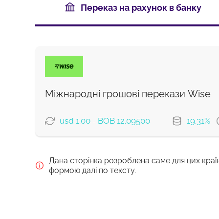
Переказ на рахунок в банку
Міжнародні грошові перекази Wise
usd 1.00 = BOB 12.09500
19.31%
ВАРІАНТИ ОПЛАТИ
Дана сторінка розроблена саме для цих краї
Сплатити карткою
формою далі по тексту.
Сплатити банківським переказо