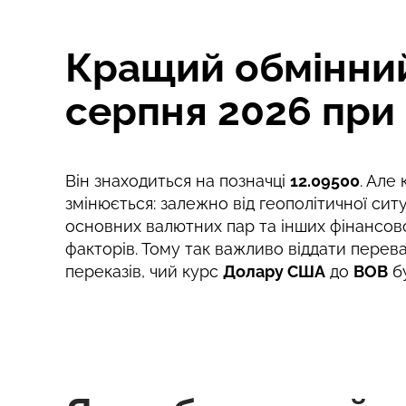
Комісія Strumok, завжди 0%
Кращий обмінний
серпня 2026 при 
Він знаходиться на позначці
12.09500
. Але
змінюється: залежно від геополітичної ситу
основних валютних пар та інших фінансов
факторів. Тому так важливо віддати перев
переказів, чий курс
Долару США
до
BOB
б