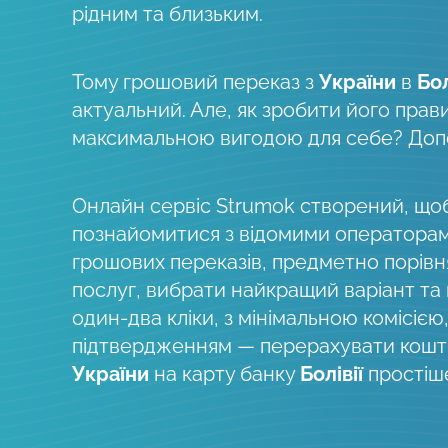
рідним та близьким.
Тому грошовий переказ з
України
в
Бо
актуальний. Але, як зробити його прав
максимальною вигодою для себе? До
Онлайн сервіс Strumok створений, що
познайомитися з відомими оператора
грошових переказів, предметно порів
послуг, вибрати найкращий варіант та
один-два кліки, з мінімальною комісією
підтвердженням — перерахувати кошти
України
на карту банку
Болівії
простіше