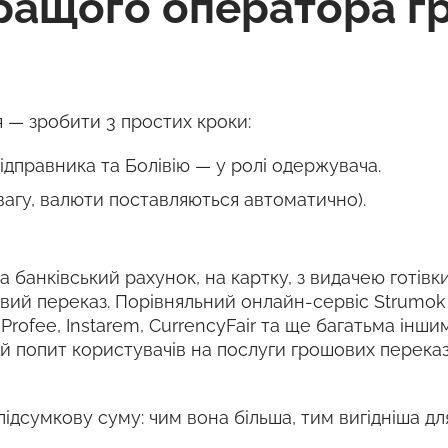
ращого оператора г
 — зробити 3 простих кроки:
ідправника та Болівію — у ролі одержувача.
вагу, валюти поставляються автоматично).
 банківський рахунок, на картку, з видачею готівки
овий переказ. Порівняльний онлайн-сервіс Strumo
, Profee, Instarem, CurrencyFair та ще багатьма ін
й попит користувачів на послуги грошових переказ
підсумкову суму: чим вона більша, тим вигідніша дл