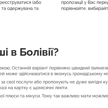
реєструватися (або
пропозиції у Вас пере
е та одержувача та
порівнюйте, вибирайт
 в Болівії?
івкою. Останній варіант порівняно швидкий (вимага
й може здійснюватися в якомусь громадському місц
за свої послуги або пропонують не дуже вигідні кур
азі на картку є щомісячні ліміти.
ї плюси та мінуси. Тому так важливо мати можливі