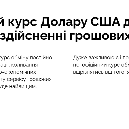
 курс Долару США д
здійсненні грошових
 курс обміну постійно
Дуже важливою є і пол
ації, коливання
неї офіційний курс об
о-економічних
відрізнятись від того,
агу сервісу грошових
уде найвищим.