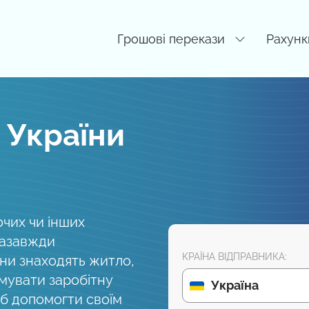
Грошові перекази
Рахунк
 України
очих чи інших
назавжди
КРАЇНА ВІДПРАВНИКА:
они знаходять житло,
мувати заробітну
Україна
б допомогти своїм