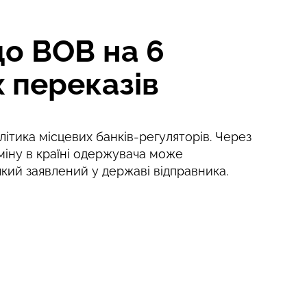
о BOB на 6
 переказів
ітика місцевих банків-регуляторів. Через
міну в країні одержувача може
 який заявлений у державі відправника.