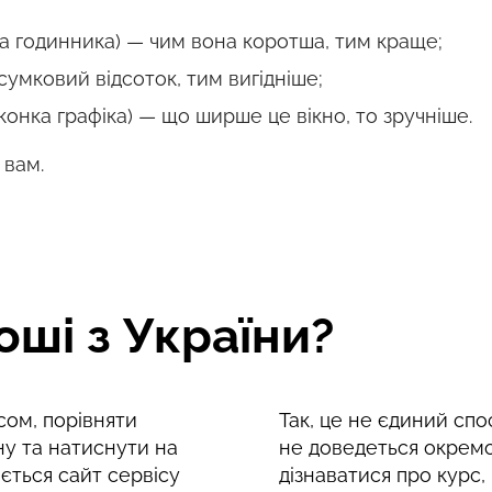
ка годинника) — чим вона коротша, тим краще;
сумковий відсоток, тим вигідніше;
конка графіка) — що ширше це вікно, то зручніше.
 вам.
оші з України?
ом, порівняти
Так, це не єдиний спо
ну та натиснути на
не доведеться окремо
ється сайт сервісу
дізнаватися про курс,