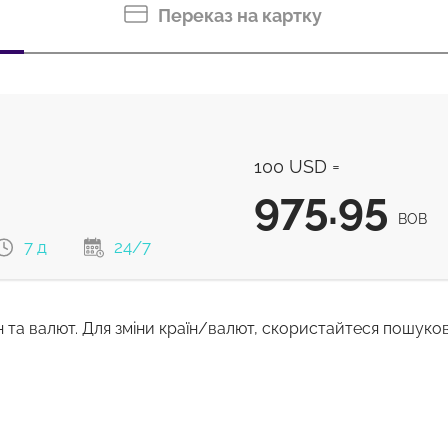
Переказ на картку
100 USD =
975.95
BOB
7 д
24/7
н та валют. Для зміни країн/валют, скористайтеся пошуко
975.95
BOB
921.52
м
BOB