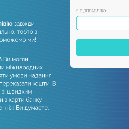
Я ВІДПРАВЛЯЮ:
лівію
завжди
ильно, тобто з
поможемо ми!
б Ви могли
ми міжнародних
няти умови надання
 переказати кошти. В
, зі швидким
 з карти банку
, ніж Ви думаєте.