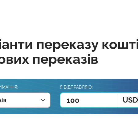
іанти переказу кошт
ових переказів
ИМАННЯ:
Я ВІДПРАВЛЯЮ:
USD
вія