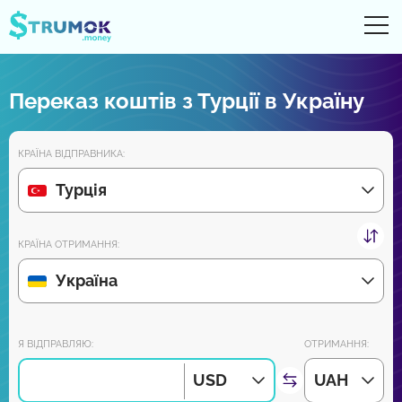
Ві
UA
RU
EN
PL
Переказ коштів з Турції в Україну
Грошові перекази
КРАЇНА ВІДПРАВНИКА:
Рахунки Online
Турція
Огляди партнерів
КРАЇНА ОТРИМАННЯ:
Зовсім скоро завантажуйте додаток на Android та iPhone:
Україна
Приєднуйся до нас:
Я ВІДПРАВЛЯЮ:
ОТРИМАННЯ:
USD
UAH