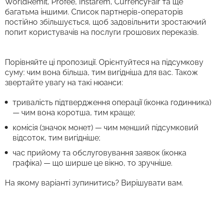
WorldRemit, Profee, Instarem, CurrencyFair та ще
багатьма іншими. Список партнерів-операторів
постійно збільшується, щоб задовільнити зростаючий
попит користувачів на послуги грошових переказів.
Порівняйте ці пропозиції. Орієнтуйтеся на підсумкову
суму: чим вона більша, тим вигідніша для вас. Також
звертайте увагу на такі нюанси:
тривалість підтвердження операції (іконка годинника)
— чим вона коротша, тим краще;
комісія (значок монет) — чим менший підсумковий
відсоток, тим вигідніше;
час прийому та обслуговування заявок (іконка
графіка) — що ширше це вікно, то зручніше.
На якому варіанті зупинитись? Вирішувати вам.