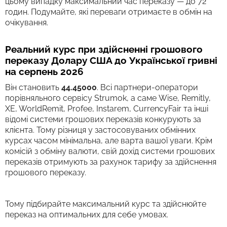
цьому випадку максимальний час переказу — до 72
годин. Подумайте, які переваги отримаєте в обмін на
очікування.
Реальний курс при здійсненні грошового
переказу Долару США до Української гривні
на серпень 2026
Він становить
44.45000
. Всі партнери-оператори
порівняльного сервісу Strumok, а саме Wise, Remitly,
XE, WorldRemit, Profee, Instarem, CurrencyFair та інші
відомі системи грошових переказів конкурують за
клієнта. Тому різниця у застосовуваних обмінних
курсах часом мінімальна, але варта вашої уваги. Крім
комісій з обміну валюти, свій дохід системи грошових
переказів отримують за рахунок тарифу за здійснення
грошового переказу.
Тому підбирайте максимальний курс та здійснюйте
переказ на оптимальних для себе умовах.