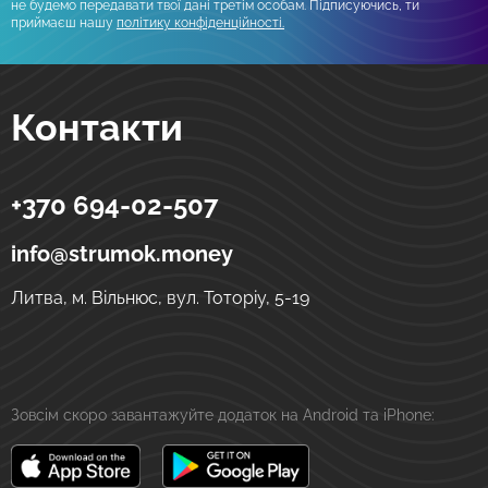
не будемо передавати твої дані третім особам. Підписуючись, ти
приймаєш нашу
політику конфіденційності.
Контакти
+370 694-02-507
Strumok
Грошові перекази в Україну
вул. Тоторіу, 5-19
LT-01121
Вільнюс
Литва
info@strumok.money
Литва, м. Вільнюс, вул. Тоторіу, 5-19
Зовсім скоро завантажуйте додаток на Android та iPhone: