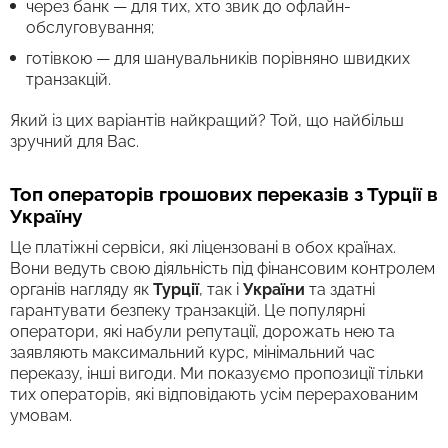
через банк — для тих, хто звик до офлайн-
обслуговування;
готівкою — для шанувальників порівняно швидких
транзакцій.
Який із цих варіантів найкращий? Той, що найбільш
зручний для Вас.
Топ операторів грошових переказів з Турції в
Україну
Це платіжні сервіси, які ліцензовані в обох країнах.
Вони ведуть свою діяльність під фінансовим контролем
органів нагляду як
Турції
, так і
України
та здатні
гарантувати безпеку транзакцій. Це популярні
оператори, які набули репутації, дорожать нею та
заявляють максимальний курс, мінімальний час
переказу, інші вигоди. Ми показуємо пропозиції тільки
тих операторів, які відповідають усім перерахованим
умовам.