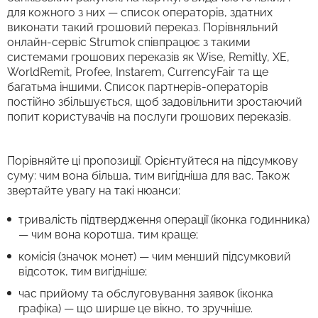
для кожного з них — список операторів, здатних
виконати такий грошовий переказ. Порівняльний
онлайн-сервіс Strumok співпрацює з такими
системами грошових переказів як Wise, Remitly, XE,
WorldRemit, Profee, Instarem, CurrencyFair та ще
багатьма іншими. Список партнерів-операторів
постійно збільшується, щоб задовільнити зростаючий
попит користувачів на послуги грошових переказів.
Порівняйте ці пропозиції. Орієнтуйтеся на підсумкову
суму: чим вона більша, тим вигідніша для вас. Також
звертайте увагу на такі нюанси:
тривалість підтвердження операції (іконка годинника)
— чим вона коротша, тим краще;
комісія (значок монет) — чим менший підсумковий
відсоток, тим вигідніше;
час прийому та обслуговування заявок (іконка
графіка) — що ширше це вікно, то зручніше.