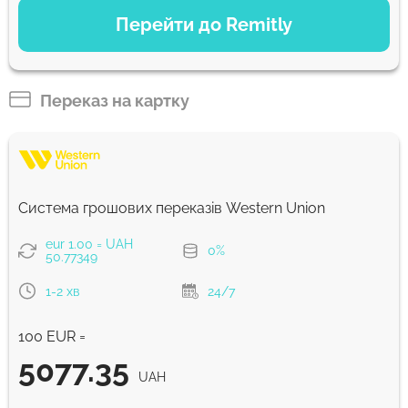
ВАРІАНТИ ОПЛАТИ
Перейти до Remitly
Економний
4967
5 д
UAH
Переказ на картку
Швидкий
4915
30 хв
UAH
Система грошових переказів Western Union
Комісія Strumok, завжди 0%
eur 1.00 = UAH
0%
50.77349
1-2 хв
24/7
100 EUR =
5077.35
UAH