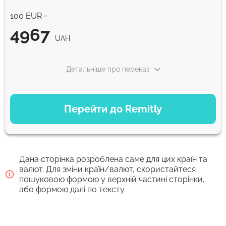
100 EUR =
WU Pay
4967
UAH
4999.87
0-1 д
UAH
Детальніше про переказ
Apple Pay
4999.87
ВАРІАНТИ ОПЛАТИ
0-1 д
UAH
Перейти до Remitly
Економний
Для нових користувачів перший переказ без комісії та кращий
4967
курс обміну
5 д
UAH
Дана сторінка розроблена саме для цих країн та
Комісія Strumok, завжди 0%
Швидкий
валют. Для зміни країн/валют, скористайтеся
пошуковою формою у верхній частині сторінки,
4915
30 хв
або формою далі по тексту.
UAH
Комісія Strumok, завжди 0%