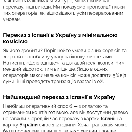
заявляють максимальний курс, мінімальний час
переказу, інші вигоди. Ми показуємо пропозиції тільки
тих операторів, які відповідають усім перерахованим
умовам.
Переказ з Іспанії в Україну з мінімальною
комісією
Як його зробити? Порівнюйте умови різних сервісів та
звертайте особливу увагу на іконку з монетами.
Натисніть «Докладніше» та дізнавайтеся нюанси. Чим
менший відсоток, тим вигідніше. Якщо в одних
операторів максимальна комісія може досягати 5% від
суми, інші проводять транзакцію взагалі з 0%.
Найшвидший переказ з Іспанії в Україну
Найбільш оперативний спосіб — з оплатою та
отриманням коштів готівкою, але він доступний далеко
не завжди. Середній час переказу з картки
Іспанії
на
картку
України
сягає 1-2 години. Хоча транзакція може
бути проведена і швидше, за 5-30 хвилин, і довше,