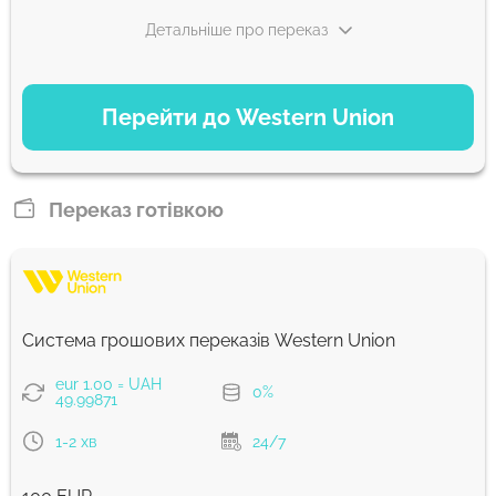
Детальніше про переказ
ВАРІАНТИ ОПЛАТИ
Перейти до Western Union
Debit/Credit Сard
5077.35
1-2 хв
UAH
Переказ готівкою
Plaid
5077.35
0-1 д
UAH
Система грошових переказів Western Union
Google Pay
eur 1.00 = UAH
0%
5077.35
49.99871
0-1 д
UAH
1-2 хв
24/7
WU Pay