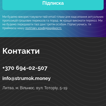
Підписка
Ми будемо використовувати твій email тільки для надсилання актуальних
пропозицій грошових переказів та порад, як краще виконати переказ. Ми
не будемо передавати твої дані третім особам. Підписуючись, ти
приймаєш нашу
політику конфіденційності.
Контакти
+370 694-02-507
Strumok
Грошові перекази в Україну
вул. Тоторіу, 5-19
LT-01121
Вільнюс
Литва
info@strumok.money
Литва, м. Вільнюс, вул. Тоторіу, 5-19