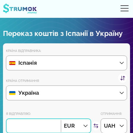
Ві
UA
RU
EN
PL
Переказ коштів з Іспанії в Україну
Грошові перекази
КРАЇНА ВІДПРАВНИКА:
Рахунки Online
Іспанія
Огляди партнерів
КРАЇНА ОТРИМАННЯ:
Зовсім скоро завантажуйте додаток на Android та iPhone:
Україна
Приєднуйся до нас:
Я ВІДПРАВЛЯЮ:
ОТРИМАННЯ:
EUR
UAH