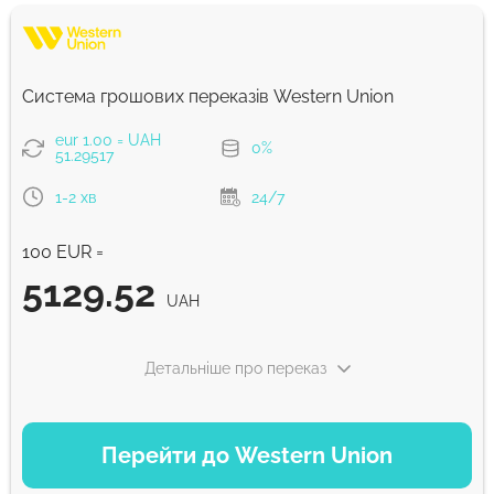
Система грошових переказів Western Union
eur 1.00 = UAH
0%
51.29517
1-2 хв
24/7
100 EUR =
5129.52
UAH
Детальніше про переказ
ВАРІАНТИ ОПЛАТИ
Перейти до Western Union
Debit/Credit Сard