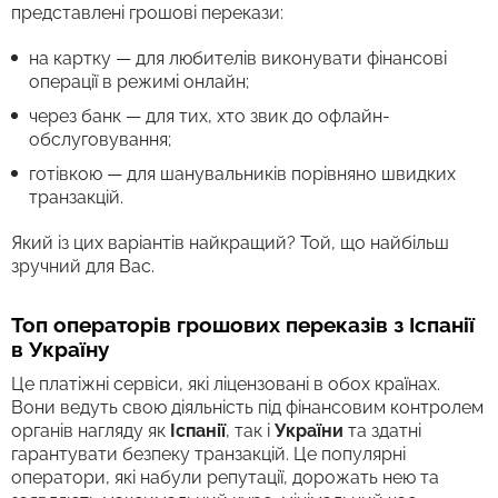
представлені грошові перекази:
на картку — для любителів виконувати фінансові
операції в режимі онлайн;
через банк — для тих, хто звик до офлайн-
обслуговування;
готівкою — для шанувальників порівняно швидких
транзакцій.
Який із цих варіантів найкращий? Той, що найбільш
зручний для Вас.
Топ операторів грошових переказів з Іспанії
в Україну
Це платіжні сервіси, які ліцензовані в обох країнах.
Вони ведуть свою діяльність під фінансовим контролем
органів нагляду як
Іспанії
, так і
України
та здатні
гарантувати безпеку транзакцій. Це популярні
оператори, які набули репутації, дорожать нею та