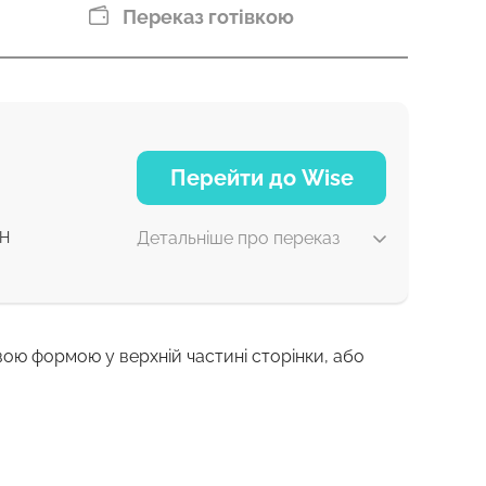
Переказ готівкою
Перейти до Wise
Детальніше про переказ
H
вою формою у верхній частині сторінки, або
1 г
1 г