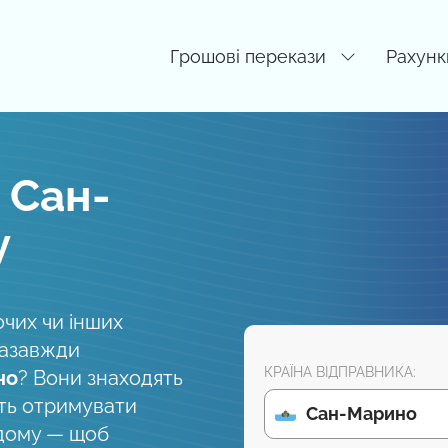
Грошові перекази
Рахунк
 Сан-
у
очих чи інших
назавжди
КРАЇНА ВІДПРАВНИКА:
но
? Вони знаходять
ть отримувати
Сан-Марино
одому — щоб