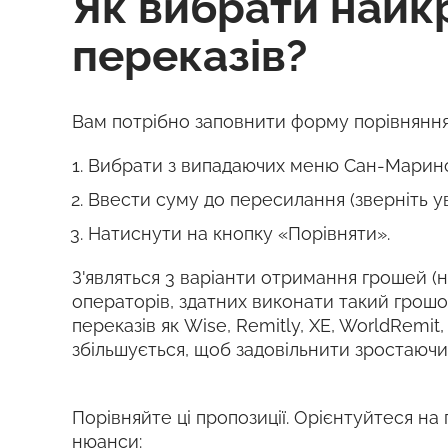
Як вибрати найк
переказів?
Вам потрібно заповнити форму порівняння
Вибрати з випадаючих меню Сан-Марино 
Ввести суму до пересилання (зверніть у
Натиснути на кнопку «Порівняти».
З'являться 3 варіанти отримання грошей (на
операторів, здатних виконати такий грош
переказів як Wise, Remitly, XE, WorldRemit
збільшується, щоб задовільнити зростаючи
Порівняйте ці пропозиції. Орієнтуйтеся на 
нюанси: