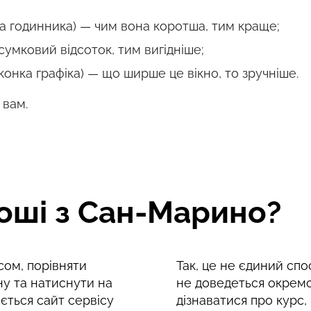
ка годинника) — чим вона коротша, тим краще;
сумковий відсоток, тим вигідніше;
конка графіка) — що ширше це вікно, то зручніше.
 вам.
роші з Сан-Марино?
ом, порівняти
Так, це не єдиний спо
ну та натиснути на
не доведеться окремо
ється сайт сервісу
дізнаватися про курс,