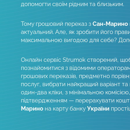
допомогти своїм рідним та близьким.
Тому грошовий переказ з
Сан-Марино
актуальний. Але, як зробити його прав
максимальною вигодою для себе? До
Онлайн сервіс Strumok створений, що
познайомитися з відомими оператора
грошових переказів, предметно порів
послуг, вибрати найкращий варіант та
один-два кліки, з мінімальною комісією
підтвердженням — перерахувати кошти
Марино
на карту банку
України
прості