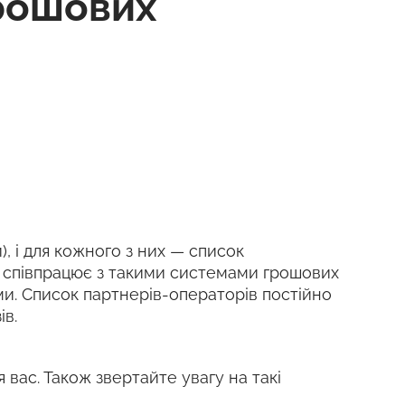
рошових
), і для кожного з них — список
k співпрацює з такими системами грошових
шими. Список партнерів-операторів постійно
ів.
я вас. Також звертайте увагу на такі