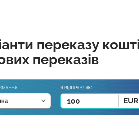
іанти переказу кошт
ових переказів
ИМАННЯ:
Я ВІДПРАВЛЯЮ:
EUR
їна