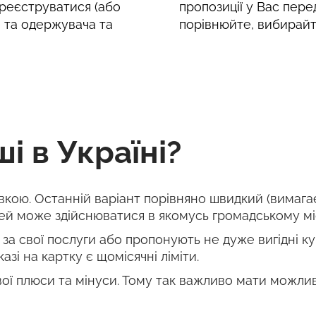
реєструватися (або
пропозиції у Вас пере
е та одержувача та
порівнюйте, вибирайт
і в Україні?
івкою. Останній варіант порівняно швидкий (вимага
й може здійснюватися в якомусь громадському місц
за свої послуги або пропонують не дуже вигідні кур
азі на картку є щомісячні ліміти.
ї плюси та мінуси. Тому так важливо мати можливі