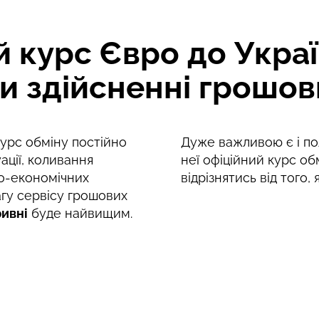
курс Євро до Україн
и здійсненні грошов
курс обміну постійно
Дуже важливою є і пол
ації, коливання
неї офіційний курс об
о-економічних
відрізнятись від того,
агу сервісу грошових
ривні
буде найвищим.