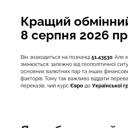
Комісія Strumok, завжди 0%
Кращий обмінний 
8 серпня 2026 пр
Він знаходиться на позначці
51.43530
. Але 
змінюється: залежно від геополітичної ситу
основних валютних пар та інших фінансов
факторів. Тому так важливо віддати перев
переказів, чий курс
Євро
до
Української г