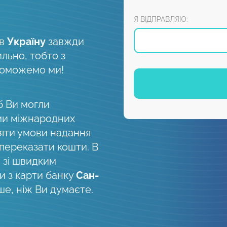
Я ВІДПРАВЛЯЮ:
в
Україну
завжди
ильно, тобто з
поможемо ми!
б Ви могли
ми міжнародних
няти умови надання
 переказати кошти. В
, зі швидким
 з карти банку
Сан-
ше, ніж Ви думаєте.