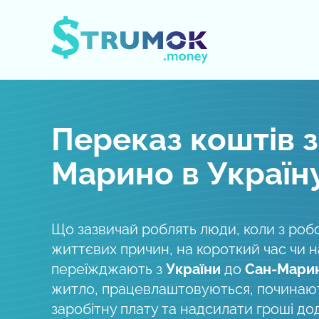
Відкрити/Закрити меню
Переказ коштів з
Марино в Україн
Що зазвичай роблять люди, коли з роб
життєвих причин, на короткий час чи 
переїжджають з
України
до
Сан-Мари
житло, працевлаштовуються, починаю
заробітну плату та надсилати гроші д