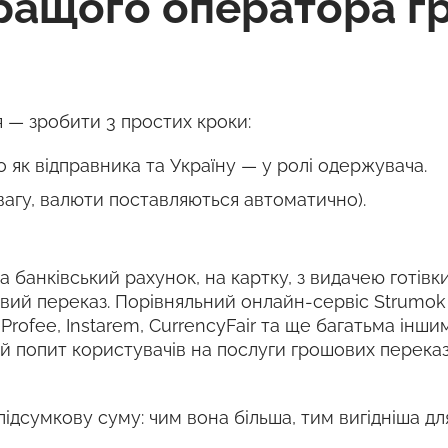
ращого оператора г
 — зробити 3 простих кроки:
як відправника та Україну — у ролі одержувача.
вагу, валюти поставляються автоматично).
 банківський рахунок, на картку, з видачею готівки
овий переказ. Порівняльний онлайн-сервіс Strumo
, Profee, Instarem, CurrencyFair та ще багатьма ін
й попит користувачів на послуги грошових переказ
підсумкову суму: чим вона більша, тим вигідніша дл