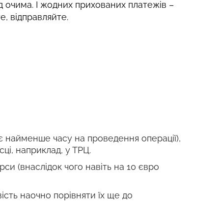
д очима. І жодних прихованих платежів –
е, відправляйте.
є найменше часу на проведення операції),
і, наприклад, у ТРЦ.
си (внаслідок чого навіть на 10 євро
сть наочно порівняти їх ще до