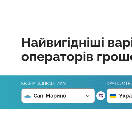
Найвигідніші вар
операторів грош
КРАЇНА ВІДПРАВНИКА:
КРАЇНА ОТР
Сан-Марино
Укра