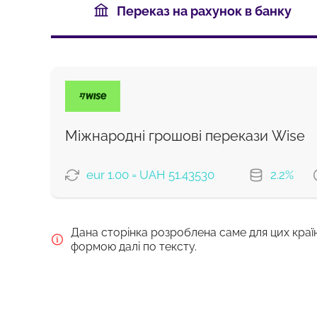
Переказ на рахунок в банку
Міжнародні грошові перекази Wise
eur 1.00 = UAH 51.43530
2.2%
ВАРІАНТИ ОПЛАТИ
Дана сторінка розроблена саме для цих краї
Сплатити банківським переказо
формою далі по тексту.
Сплатити карткою