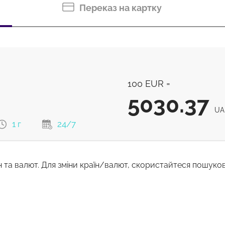
Переказ на картку
100 EUR =
5030.37
UA
1 г
24/7
н та валют. Для зміни країн/валют, скористайтеся пошуко
5030.37
м
UAH
4990.25
UAH