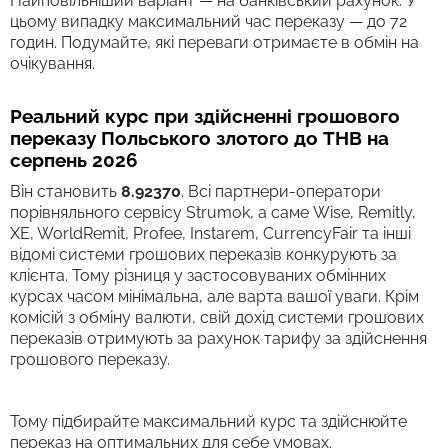
Найповільніший варіант — на банківський рахунок. У
цьому випадку максимальний час переказу — до 72
годин. Подумайте, які переваги отримаєте в обмін на
очікування.
Реальний курс при здійсненні грошового
переказу Польського злотого до THB на
серпень 2026
Він становить
8.92370
. Всі партнери-оператори
порівняльного сервісу Strumok, а саме Wise, Remitly,
XE, WorldRemit, Profee, Instarem, CurrencyFair та інші
відомі системи грошових переказів конкурують за
клієнта. Тому різниця у застосовуваних обмінних
курсах часом мінімальна, але варта вашої уваги. Крім
комісій з обміну валюти, свій дохід системи грошових
переказів отримують за рахунок тарифу за здійснення
грошового переказу.
Тому підбирайте максимальний курс та здійснюйте
переказ на оптимальних для себе умовах.