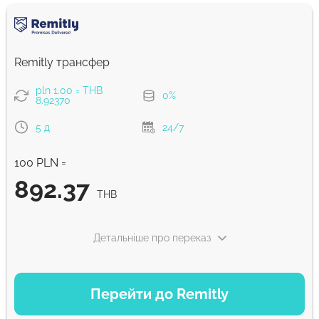
Remitly трансфер
pln 1.00 = THB
0%
8.92370
5 д
24/7
100 PLN =
892.37
THB
Детальніше про переказ
ВАРІАНТИ ОПЛАТИ
Перейти до Remitly
Економний