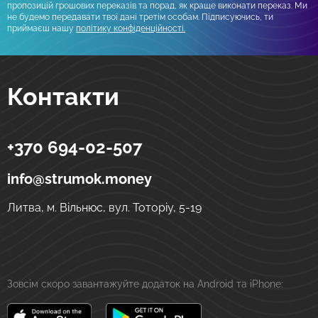
пропозицій грошових переказів та порад, як краще виконати переказ. Ми
не будемо передавати твої дані третім особам. Підписуючись, ти
приймаєш нашу
політику конфіденційності.
Контакти
+370 694-02-507
Strumok
Грошові перекази в Україну
вул. Тоторіу, 5-19
LT-01121
Вільнюс
Литва
info@strumok.money
Литва, м. Вільнюс, вул. Тоторіу, 5-19
Зовсім скоро завантажуйте додаток на Android та iPhone: