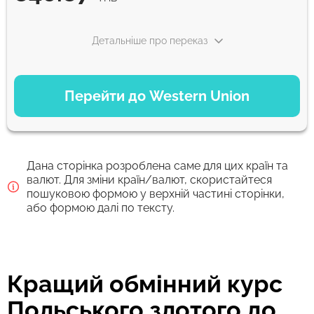
Детальніше про переказ
ВАРІАНТИ ОПЛАТИ
Перейти до Western Union
Debit/Credit Сard
846.87
1-2 хв
THB
Дана сторінка розроблена саме для цих країн та
Google Pay
валют. Для зміни країн/валют, скористайтеся
пошуковою формою у верхній частині сторінки,
846.87
0-1 д
або формою далі по тексту.
THB
Для нових користувачів перший переказ без комісії та кращий
курс обміну
Кращий обмінний курс
Комісія Strumok, завжди 0%
Польського злотого до