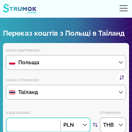
Ві
UA
RU
EN
PL
Переказ коштів з Польщі в Таїланд
Грошові перекази
КРАЇНА ВІДПРАВНИКА:
Рахунки Online
Польща
Огляди партнерів
КРАЇНА ОТРИМАННЯ:
Зовсім скоро завантажуйте додаток на Android та iPhone:
Таїланд
Приєднуйся до нас:
Я ВІДПРАВЛЯЮ:
ОТРИМАННЯ:
PLN
THB