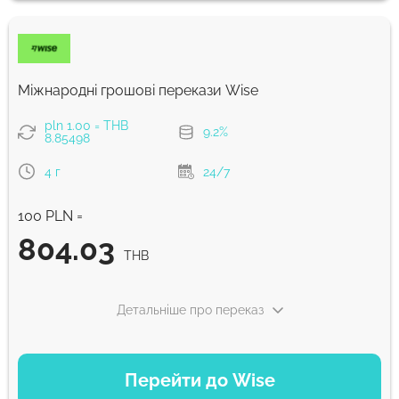
872.78
NaN д
THB
Комісія Strumok, завжди 0%
Міжнародні грошові перекази Wise
pln 1.00 = THB
9.2%
8.85498
4 г
24/7
100 PLN =
804.03
THB
Детальніше про переказ
ВАРІАНТИ ОПЛАТИ
Перейти до Wise
Сплатити банківським переказом