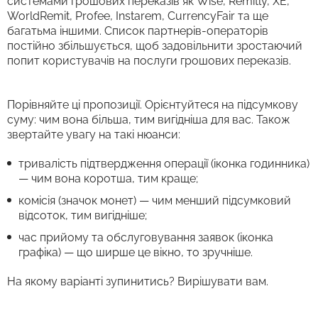
системами грошових переказів як Wise, Remitly, XE,
WorldRemit, Profee, Instarem, CurrencyFair та ще
багатьма іншими. Список партнерів-операторів
постійно збільшується, щоб задовільнити зростаючий
попит користувачів на послуги грошових переказів.
Порівняйте ці пропозиції. Орієнтуйтеся на підсумкову
суму: чим вона більша, тим вигідніша для вас. Також
звертайте увагу на такі нюанси:
тривалість підтвердження операції (іконка годинника)
— чим вона коротша, тим краще;
комісія (значок монет) — чим менший підсумковий
відсоток, тим вигідніше;
час прийому та обслуговування заявок (іконка
графіка) — що ширше це вікно, то зручніше.
На якому варіанті зупинитись? Вирішувати вам.