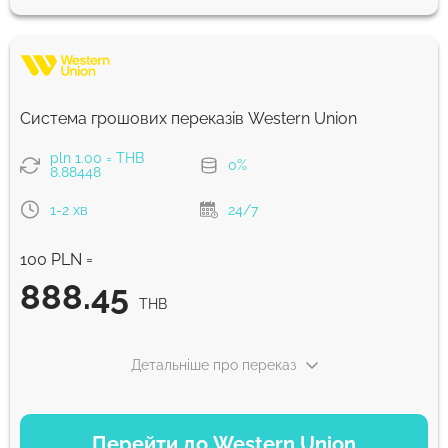
892.37
5 д
THB
Швидкий
892.37
Система грошових переказів Western Union
30 хв
THB
pln 1.00 = THB
0%
8.88448
Комісія Strumok, завжди 0%
1-2 хв
24/7
100 PLN =
888.45
THB
Детальніше про переказ
ВАРІАНТИ ОПЛАТИ
Перейти до Western Union