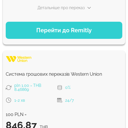
Детальніше про переказ
ВАРІАНТИ ОПЛАТИ
Перейти до Remitly
Економний
892.37
5 д
THB
Швидкий
892.37
Система грошових переказів Western Union
30 хв
THB
pln 1.00 = THB
0%
8.46869
Комісія Strumok, завжди 0%
1-2 хв
24/7
100 PLN =
846.87
THB