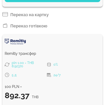
804.03
4 г
THB
Переказ на картку
Сплатити карткою
Переказ готівкою
795.18
1 з
THB
Комісія Strumok, завжди 0%
Remitly трансфер
pln 1.00 = THB
0%
8.92370
5 д
24/7
100 PLN =
892.37
THB