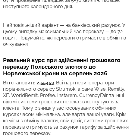
бути проведена і швидше, за 5-30 хвилин, і довше,
наступного календарного дня.
Найповільніший варіант — на банківський рахунок. У
цьому випадку максимальний час переказу — до 72
годин. Подумайте, які переваги отримаєте в обмін на
очікування.
Реальний курс при здійсненні грошового
переказу Польського злотого до
Норвежської крони на серпень 2026
Він становить
2.55453
. Всі партнери-оператори
порівняльного сервісу Strumok, а саме Wise, Remitly,
XE, WorldRemit, Profee, Instarem, CurrencyFair та інші
відомі системи грошових переказів конкурують за
клієнта. Тому різниця у застосовуваних обмінних
курсах часом мінімальна, але варта вашої уваги. Крім
комісій з обміну валюти, свій дохід системи грошових
переказів отримують за рахунок тарифу за здійснення
грошового переказу.