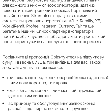
банківський рахунок, на картку, з видачею готівки), і
для кожного з них — список операторів, здатних
виконати такий грошовий переказ. Порівняльний
онлайн-сервіс Strumok співпрацює з такими
системами грошових переказів як Wise, Remitly, XE,
WorldRemit, Profee, Instarem, CurrencyFair та ще
багатьма іншими. Список партнерів-операторів
постійно збільшується, щоб задовільнити зростаючий
попит користувачів на послуги грошових переказів.
Порівняйте ці пропозиції. Орієнтуйтеся на підсумкову
суму: чим вона більша, тим вигідніша для вас. Також
звертайте увагу на такі нюанси:
тривалість підтвердження операції (іконка годинника)
— чим вона коротша, тим краще;
комісія (значок монет) — чим менший підсумковий
відсоток, тим вигідніше;
час прийому та обслуговування заявок (іконка
графіка) — що ширше це вікно, то зручніше.