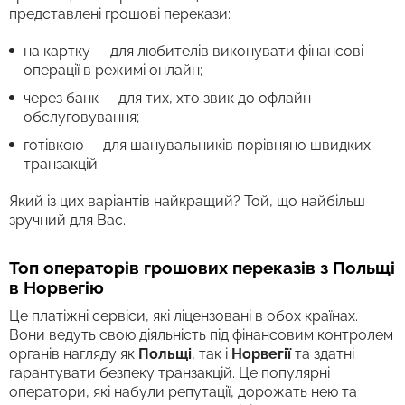
представлені грошові перекази:
на картку — для любителів виконувати фінансові
операції в режимі онлайн;
через банк — для тих, хто звик до офлайн-
обслуговування;
готівкою — для шанувальників порівняно швидких
транзакцій.
Який із цих варіантів найкращий? Той, що найбільш
зручний для Вас.
Топ операторів грошових переказів з Польщі
в Норвегію
Це платіжні сервіси, які ліцензовані в обох країнах.
Вони ведуть свою діяльність під фінансовим контролем
органів нагляду як
Польщі
, так і
Норвегії
та здатні
гарантувати безпеку транзакцій. Це популярні
оператори, які набули репутації, дорожать нею та