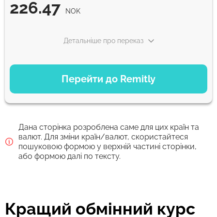
226.47
NOK
Детальніше про переказ
ВАРІАНТИ ОПЛАТИ
Перейти до Remitly
Економний
226.47
5 д
NOK
Дана сторінка розроблена саме для цих країн та
Швидкий
валют. Для зміни країн/валют, скористайтеся
пошуковою формою у верхній частині сторінки,
226.47
30 хв
або формою далі по тексту.
NOK
Комісія Strumok, завжди 0%
Кращий обмінний курс