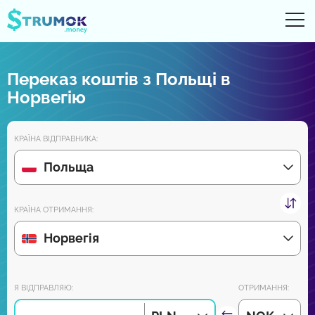
Ві
UA
RU
EN
PL
Переказ коштів з Польщі в
Грошові перекази
Норвегію
Рахунки Online
КРАЇНА ВІДПРАВНИКА:
Огляди партнерів
Польща
Зовсім скоро завантажуйте додаток на Android та iPhone:
КРАЇНА ОТРИМАННЯ:
Норвегія
Приєднуйся до нас:
Я ВІДПРАВЛЯЮ:
ОТРИМАННЯ: