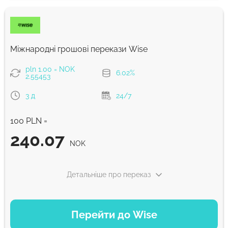
NOK
Комісія Strumok, завжди 0%
Міжнародні грошові перекази Wise
pln 1.00 = NOK
6.02%
2.55453
3 д
24/7
100 PLN =
240.07
NOK
Детальніше про переказ
ВАРІАНТИ ОПЛАТИ
Перейти до Wise
Сплатити банківським переказом