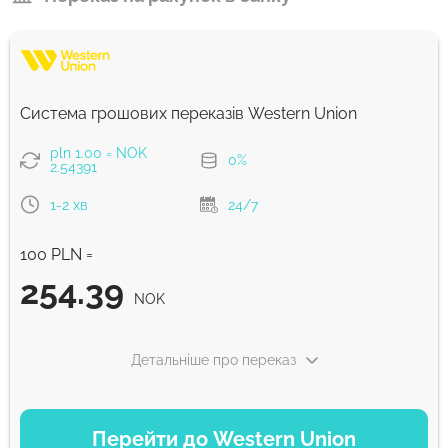
Система грошових переказів Western Union
pln 1.00 = NOK
0%
2.54391
1-2 хв
24/7
100 PLN =
254.39
NOK
Детальніше про переказ
ВАРІАНТИ ОПЛАТИ
Перейти до Western Union