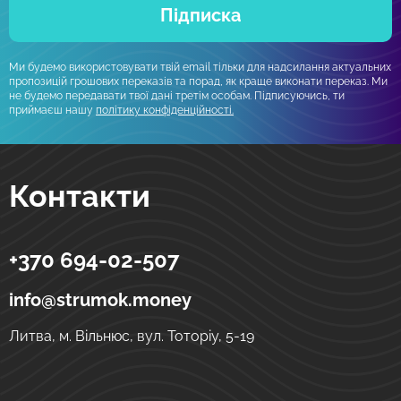
Підписка
Ми будемо використовувати твій email тільки для надсилання актуальних
пропозицій грошових переказів та порад, як краще виконати переказ. Ми
не будемо передавати твої дані третім особам. Підписуючись, ти
приймаєш нашу
політику конфіденційності.
Контакти
+370 694-02-507
Strumok
Грошові перекази в Україну
вул. Тоторіу, 5-19
LT-01121
Вільнюс
Литва
info@strumok.money
Литва, м. Вільнюс, вул. Тоторіу, 5-19