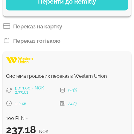
Перейти до Remitly
Економний
226.47
5 д
NOK
Переказ на картку
Швидкий
Переказ готівкою
226.47
30 хв
NOK
Комісія Strumok, завжди 0%
Система грошових переказів Western Union
pln 1.00 = NOK
9.9%
2.37181
1-2 хв
24/7
100 PLN =
237.18
NOK