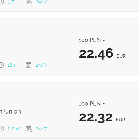
5 д
24/7
22.52
EUR
100 PLN =
22.45
EUR
22.46
EUR
18 г
24/7
22.46
м
EUR
100 PLN =
22.21
EUR
n Union
22.32
EUR
1-2 хв
24/7