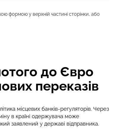
вою формою у верхній частині сторінки, або
1-2 хв
0-1 д
отого до Євро
шових переказів
ітика місцевих банків-регуляторів. Через
міну в країні одержувача може
 який заявлений у державі відправника.