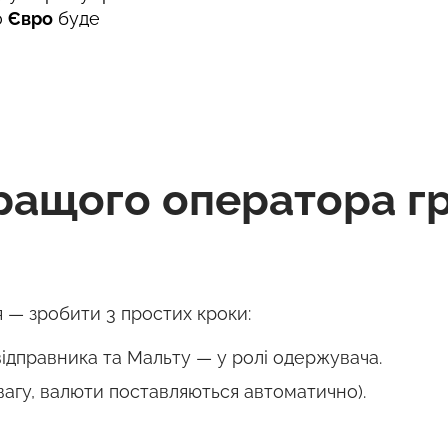
о
Євро
буде
ращого оператора г
 — зробити 3 простих кроки:
ідправника та Мальту — у ролі одержувача.
вагу, валюти поставляються автоматично).