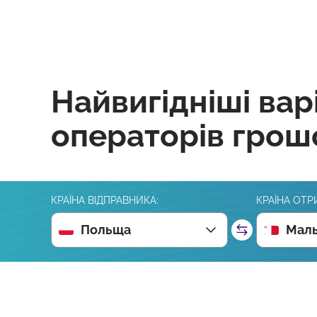
Найвигідніші вар
операторів грош
КРАЇНА ВІДПРАВНИКА:
КРАЇНА ОТР
Польща
Маль