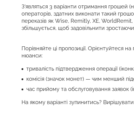
З'являться 3 варіанти отримання грошей (на
операторів, здатних виконати такий грош
переказів як Wise, Remitly, XE, WorldRemit
збільшується, щоб задовільнити зростаючи
Порівняйте ці пропозиції. Орієнтуйтеся на 
нюанси:
тривалість підтвердження операції (ікон
комісія (значок монет) — чим менший під
час прийому та обслуговування заявок (і
На якому варіанті зупинитись? Вирішувати