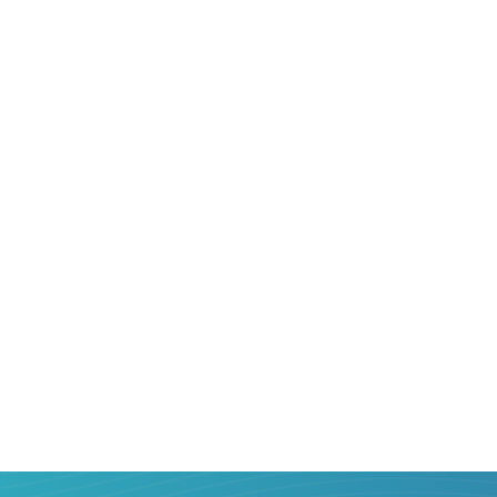
рідним та близьким.
Тому грошовий переказ з
Польщі
в
Ма
актуальний. Але, як зробити його прав
максимальною вигодою для себе? До
Онлайн сервіс Strumok створений, що
познайомитися з відомими оператора
грошових переказів, предметно порів
послуг, вибрати найкращий варіант та
один-два кліки, з мінімальною комісією
підтвердженням — перерахувати кошти
Польщі
на карту банку
Мальти
простіш