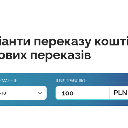
іанти переказу кошт
ових переказів
ИМАННЯ:
Я ВІДПРАВЛЯЮ:
PLN
та