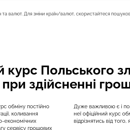
н та валют. Для зміни країн/валют, скористайтеся пошуко
22.32
EUR
22.32
EUR
з комісії та кращий курс обміну
 курс Польського зл
 при здійсненні гро
курс обміну постійно
Дуже важливою є і пол
ації, коливання
неї офіційний курс об
о-економічних
відрізнятись від того,
агу сервісу грошових