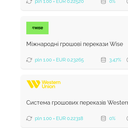
pln 1.00 = EUR 0.22520
0%
ВАРІАНТИ ОПЛАТИ
Економний
Швидкий
Міжнародні грошові перекази Wise
Комісія Strumok, завжди 0%
pln 1.00 = EUR 0.23265
3.47%
ВАРІАНТИ ОПЛАТИ
Сплатити банківським переказо
Сплатити карткою
Система грошових переказів Wester
Комісія Strumok, завжди 0%
pln 1.00 = EUR 0.22318
0%