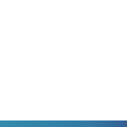
Я ВІДПРАВЛЯЮ:
льту
завжди
ильно, тобто з
поможемо ми!
б Ви могли
ми міжнародних
няти умови надання
 переказати кошти. В
, зі швидким
 з карти банку
е, ніж Ви думаєте.