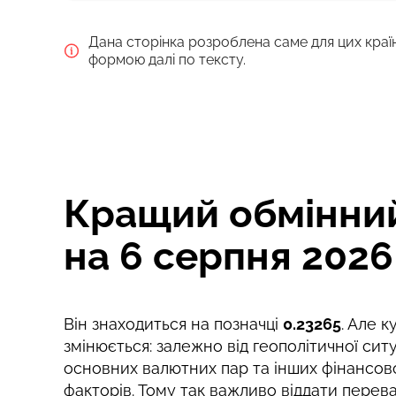
ВАРІАНТИ ОПЛАТИ
Дана сторінка розроблена саме для цих краї
Debit/Credit Сard
формою далі по тексту.
Google Pay
Для нових користувачів перший переказ бе
Кращий обмінний
Комісія Strumok, завжди 0%
на 6 серпня 2026
Він знаходиться на позначці
0.23265
. Але 
змінюється: залежно від геополітичної ситу
основних валютних пар та інших фінансов
факторів. Тому так важливо віддати перев