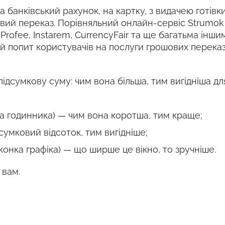
 банківський рахунок, на картку, з видачею готівки
овий переказ. Порівняльний онлайн-сервіс Strumo
, Profee, Instarem, CurrencyFair та ще багатьма ін
й попит користувачів на послуги грошових переказ
підсумкову суму: чим вона більша, тим вигідніша дл
ка годинника) — чим вона коротша, тим краще;
сумковий відсоток, тим вигідніше;
конка графіка) — що ширше це вікно, то зручніше.
 вам.