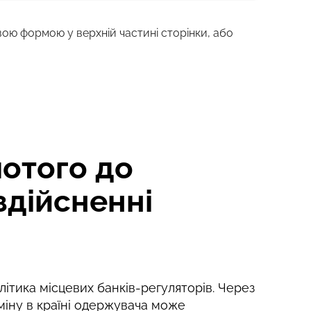
вою формою у верхній частині сторінки, або
4 г
1 з
отого до
 здійсненні
ітика місцевих банків-регуляторів. Через
міну в країні одержувача може