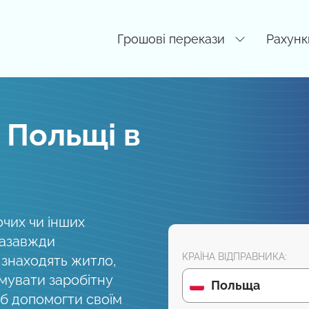
Грошові перекази
Рахунк
 Польщі в
очих чи інших
назавжди
КРАЇНА ВІДПРАВНИКА:
 знаходять житло,
мувати заробітну
Польща
б допомогти своїм