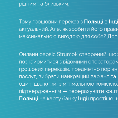
рідним та близьким.
Тому грошовий переказ з
Польщі
в
Інд
актуальний. Але, як зробити його прав
максимальною вигодою для себе? До
Онлайн сервіс Strumok створений, що
познайомитися з відомими оператора
грошових переказів, предметно порів
послуг, вибрати найкращий варіант та
один-два кліки, з мінімальною комісією
підтвердженням — перерахувати кошти
Польщі
на карту банку
Індії
простіше, 