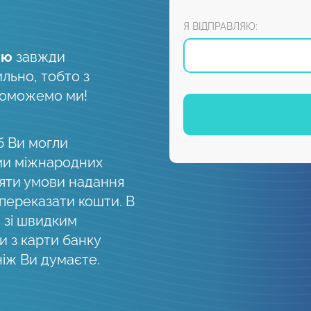
Я ВІДПРАВЛЯЮ:
ію
завжди
ильно, тобто з
поможемо ми!
б Ви могли
ми міжнародних
няти умови надання
 переказати кошти. В
, зі швидким
 з карти банку
ніж Ви думаєте.