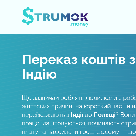
Відкрити/Закрити меню
Переказ коштів з
Індію
Що зазвичай роблять люди, коли з роб
життєвих причин, на короткий час чи 
переїжджають з
Індії
до
Польщі
? Вони
працевлаштовуються, починають отри
плату та надсилати гроші додому — що