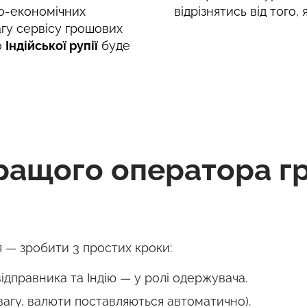
о-економічних
відрізнятись від того,
агу сервісу грошових
о
Індійської рупії
буде
ращого оператора г
 — зробити 3 простих кроки:
дправника та Індію — у ролі одержувача.
вагу, валюти поставляються автоматично).