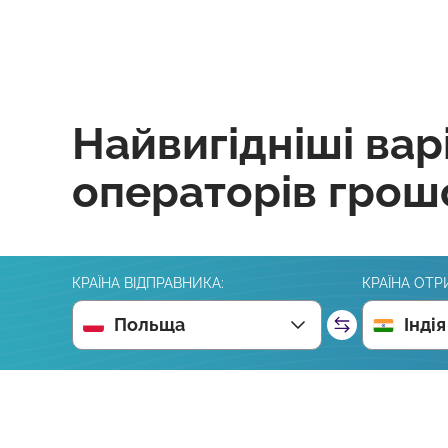
Найвигідніші вар
операторів грош
КРАЇНА ВІДПРАВНИКА:
КРАЇНА ОТР
Польща
Індія