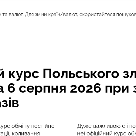
н та валют. Для зміни країн/валют, скористайтеся пошуко
2457.05
м
INR
2430.23
INR
 курс Польського зл
на 6 серпня 2026 при
зів
 курс обміну постійно
Дуже важливою є і пол
ації, коливання
неї офіційний курс об