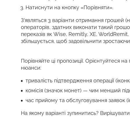
Натиснути на кнопку «Порівняти».
З'являться 3 варіанти отримання грошей (на
операторів, здатних виконати такий грош
переказів як Wise, Remitly, XE, WorldRemit
збільшується, щоб задовільнити зростаючи
Порівняйте ці пропозиції. Орієнтуйтеся на 
нюанси:
тривалість підтвердження операції (ікон
комісія (значок монет) — чим менший під
час прийому та обслуговування заявок (і
На якому варіанті зупинитись? Вирішувати