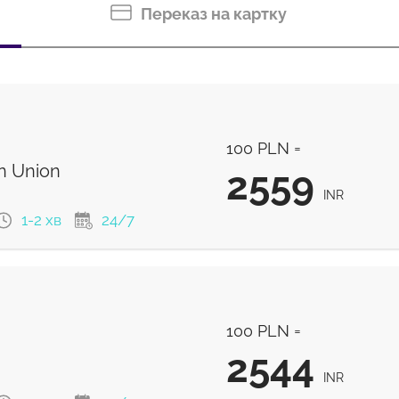
Переказ на картку
100 PLN =
n Union
2559
INR
1-2 хв
24/7
2559
INR
100 PLN =
2559
INR
2544
INR