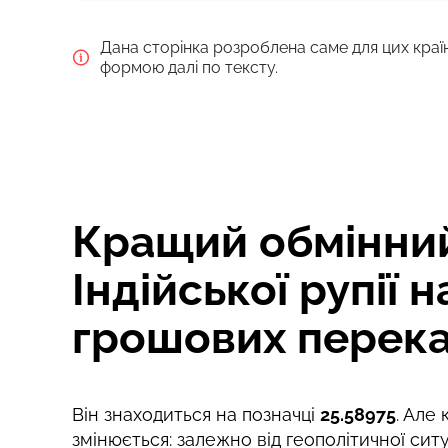
ВАРІАНТИ ОПЛАТИ
Дана сторінка розроблена саме для цих краї
Сплатити банківським переказо
формою далі по тексту.
Сплатити карткою
Комісія Strumok, завжди 0%
Кращий обмінний
Індійської рупії 
грошових перека
Він знаходиться на позначці
25.58975
. Але
змінюється: залежно від геополітичної ситу