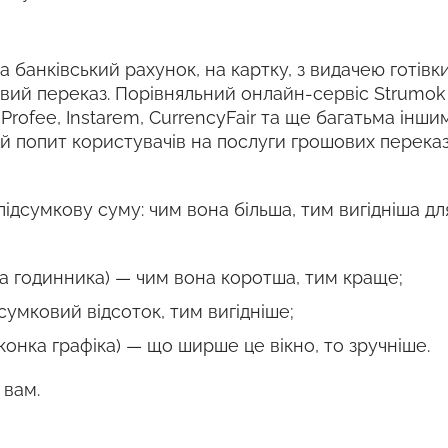
 банківський рахунок, на картку, з видачею готівки
овий переказ. Порівняльний онлайн-сервіс Strumo
, Profee, Instarem, CurrencyFair та ще багатьма ін
й попит користувачів на послуги грошових переказ
підсумкову суму: чим вона більша, тим вигідніша дл
ка годинника) — чим вона коротша, тим краще;
сумковий відсоток, тим вигідніше;
конка графіка) — що ширше це вікно, то зручніше.
 вам.