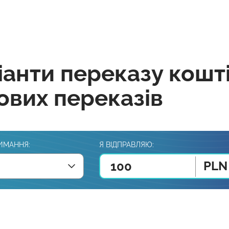
іанти переказу кошт
ових переказів
ИМАННЯ:
Я ВІДПРАВЛЯЮ:
PLN