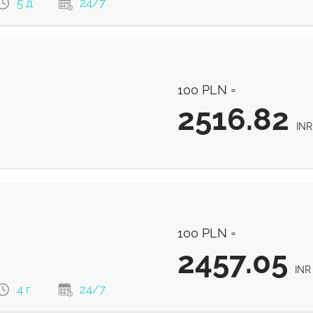
з комісії та кращий курс обміну
5 д
24/7
2544
INR
100 PLN =
2544
INR
2516.82
INR
2516.82
INR
100 PLN =
2457.05
INR
4 г
24/7