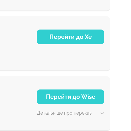
5 д
Перейти до Xe
30 хв
NaN д
Перейти до Wise
Детальніше про переказ