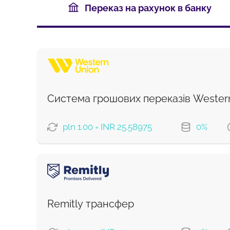
Переказ на рахунок в банку
Система грошових переказів Wester
pln 1.00 = INR 25.58975
0%
ВАРІАНТИ ОПЛАТИ
Debit/Credit Сard
Google Pay
Remitly трансфер