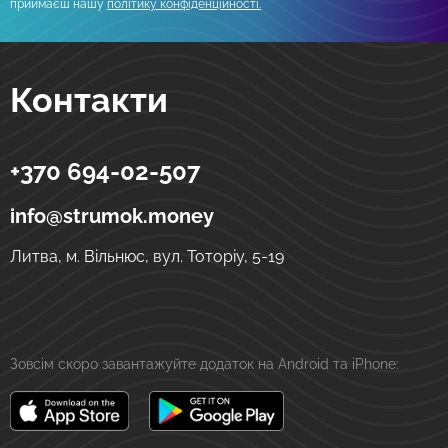
приймаєш нашу
політику конфіденційності.
Контакти
+370 694-02-507
Strumok
Грошові перекази в Україну
вул. Тоторіу, 5-19
LT-01121
Вільнюс
Литва
info@strumok.money
Литва, м. Вільнюс, вул. Тоторіу, 5-19
Зовсім скоро завантажуйте додаток на Android та iPhone: