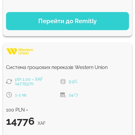
ВАРІАНТИ ОПЛАТИ
Перейти до Remitly
Економний
14793
5 д
XAF
Швидкий
14793
Система грошових переказів Western Union
30 хв
XAF
pln 1.00 = XAF
9.9%
147.75570
Комісія Strumok, завжди 0%
1-2 хв
24/7
100 PLN =
14776
XAF