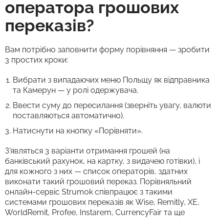
оператора грошових
переказів?
Вам потрібно заповнити форму порівняння — зробити
3 простих кроки:
Вибрати з випадаючих меню Польщу як відправника
та Камерун — у ролі одержувача.
Ввести суму до пересилання (зверніть увагу, валюти
поставляються автоматично).
Натиснути на кнопку «Порівняти».
З'являться 3 варіанти отримання грошей (на
банківський рахунок, на картку, з видачею готівки), і
для кожного з них — список операторів, здатних
виконати такий грошовий переказ. Порівняльний
онлайн-сервіс Strumok співпрацює з такими
системами грошових переказів як Wise, Remitly, XE,
WorldRemit, Profee, Instarem, CurrencyFair та ще