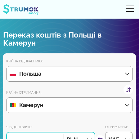
Ві
UA
RU
EN
PL
Переказ коштів з Польщі в
Грошові перекази
Камерун
Рахунки Online
КРАЇНА ВІДПРАВНИКА:
Огляди партнерів
Польща
Зовсім скоро завантажуйте додаток на Android та iPhone:
КРАЇНА ОТРИМАННЯ:
Камерун
Приєднуйся до нас:
Я ВІДПРАВЛЯЮ:
ОТРИМАННЯ: