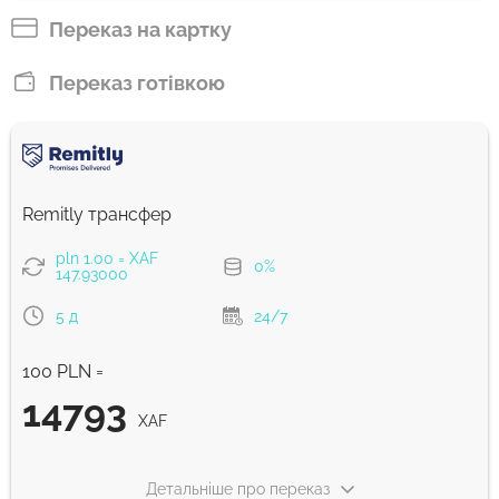
XAF
Переказ на картку
Швидкий
Переказ готівкою
14793
30 хв
XAF
Комісія Strumok, завжди 0%
Remitly трансфер
pln 1.00 = XAF
0%
147.93000
5 д
24/7
100 PLN =
14793
XAF
Детальніше про переказ