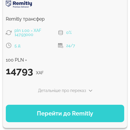
Комісія Strumok, завжди 0%
Remitly трансфер
pln 1.00 = XAF
0%
147.93000
5 д
24/7
100 PLN =
14793
XAF
Детальніше про переказ
ВАРІАНТИ ОПЛАТИ
Перейти до Remitly
Економний
14793
5 д