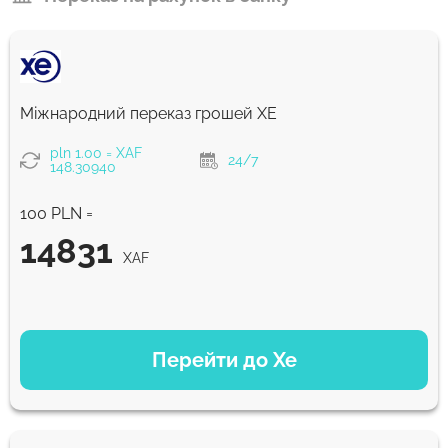
Міжнародний переказ грошей XE
pln 1.00 = XAF
24/7
148.30940
100 PLN =
14831
XAF
ВАРІАНТИ ОПЛАТИ
Перейти до Xe
14831
NaN д
XAF