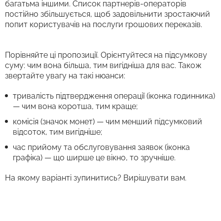
багатьма іншими. Список партнерів-операторів
постійно збільшується, щоб задовільнити зростаючий
попит користувачів на послуги грошових переказів.
Порівняйте ці пропозиції. Орієнтуйтеся на підсумкову
суму: чим вона більша, тим вигідніша для вас. Також
звертайте увагу на такі нюанси:
тривалість підтвердження операції (іконка годинника)
— чим вона коротша, тим краще;
комісія (значок монет) — чим менший підсумковий
відсоток, тим вигідніше;
час прийому та обслуговування заявок (іконка
графіка) — що ширше це вікно, то зручніше.
На якому варіанті зупинитись? Вирішувати вам.