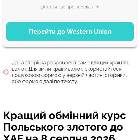
Детальніше про переказ
ВАРІАНТИ ОПЛАТИ
Перейти до Western Union
Debit/Credit Сard
14776
1-2 хв
XAF
Дана сторінка розроблена саме для цих країн та
Google Pay
валют. Для зміни країн/валют, скористайтеся
пошуковою формою у верхній частині сторінки,
14776
0-1 д
або формою далі по тексту.
XAF
Для нових користувачів перший переказ без комісії та кращий
курс обміну
Кращий обмінний курс
Комісія Strumok, завжди 0%
Польського злотого до
XAF на 8 серпня 2026