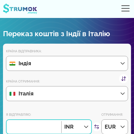
Ві
UA
RU
EN
PL
Переказ коштів з Індії в Італію
Грошові перекази
КРАЇНА ВІДПРАВНИКА:
Рахунки Online
Індія
Огляди партнерів
КРАЇНА ОТРИМАННЯ:
Зовсім скоро завантажуйте додаток на Android та iPhone:
Італія
Приєднуйся до нас:
Я ВІДПРАВЛЯЮ:
ОТРИМАННЯ:
INR
EUR