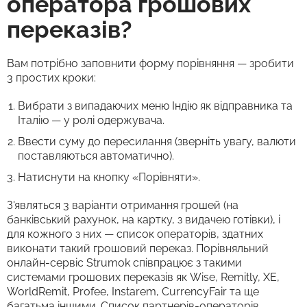
оператора грошових
переказів?
Вам потрібно заповнити форму порівняння — зробити
3 простих кроки:
Вибрати з випадаючих меню Індію як відправника та
Італію — у ролі одержувача.
Ввести суму до пересилання (зверніть увагу, валюти
поставляються автоматично).
Натиснути на кнопку «Порівняти».
З'являться 3 варіанти отримання грошей (на
банківський рахунок, на картку, з видачею готівки), і
для кожного з них — список операторів, здатних
виконати такий грошовий переказ. Порівняльний
онлайн-сервіс Strumok співпрацює з такими
системами грошових переказів як Wise, Remitly, XE,
WorldRemit, Profee, Instarem, CurrencyFair та ще
багатьма іншими. Список партнерів-операторів