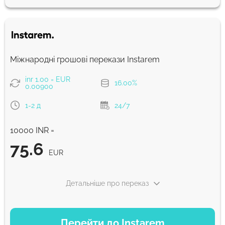
90.32
0-1 д
EUR
Для нових користувачів перший переказ без комісії та кращий
курс обміну
Міжнародні грошові перекази Instarem
Комісія Strumok, завжди 0%
inr 1.00 = EUR
16.00%
0.00900
1-2 д
24/7
10000 INR =
75.6
EUR
Детальніше про переказ
ВАРІАНТИ ОПЛАТИ
Перейти до Instarem