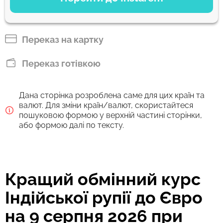
З рахунку
75.6
1-2 д
EUR
Переказ на картку
Скористуйтеся спеціальним курсом валют і нульовою комісією
під час першого переказу
Переказ готівкою
Комісія Strumok, завжди 0%
Дана сторінка розроблена саме для цих країн та
валют. Для зміни країн/валют, скористайтеся
пошуковою формою у верхній частині сторінки,
або формою далі по тексту.
Кращий обмінний курс
Індійської рупії до Євро
на 9 серпня 2026 при