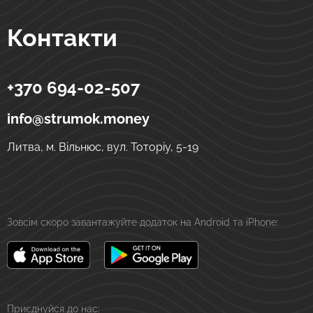
Контакти
+370 694-02-507
Strumok
Грошові перекази в Україну
вул. Тоторіу, 5-19
LT-01121
Вільнюс
Литва
info@strumok.money
Литва, м. Вільнюс, вул. Тоторіу, 5-19
Зовсім скоро завантажуйте додаток на Android та iPhone:
Приєднуйся до нас: