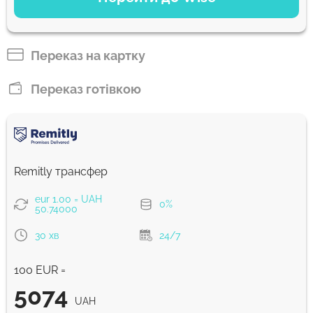
Сплатити банківським переказом
5015.14
1 г
UAH
Переказ на картку
Сплатити карткою
Переказ готівкою
4975.15
1 г
UAH
Комісія Strumok, завжди 0%
Remitly трансфер
eur 1.00 = UAH
0%
50.74000
30 хв
24/7
100 EUR =
5074
UAH