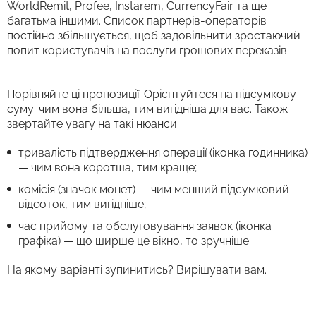
WorldRemit, Profee, Instarem, CurrencyFair та ще
багатьма іншими. Список партнерів-операторів
постійно збільшується, щоб задовільнити зростаючий
попит користувачів на послуги грошових переказів.
Порівняйте ці пропозиції. Орієнтуйтеся на підсумкову
суму: чим вона більша, тим вигідніша для вас. Також
звертайте увагу на такі нюанси:
тривалість підтвердження операції (іконка годинника)
— чим вона коротша, тим краще;
комісія (значок монет) — чим менший підсумковий
відсоток, тим вигідніше;
час прийому та обслуговування заявок (іконка
графіка) — що ширше це вікно, то зручніше.
На якому варіанті зупинитись? Вирішувати вам.