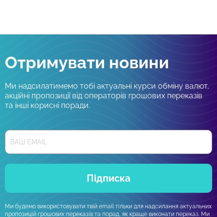
Отримувати новини
Ми надсилатимемо тобі актуальні курси обміну валют,
акційні пропозиції від операторів грошових переказів
та інші корисні поради.
Підписка
Ми будемо використовувати твій email тільки для надсилання актуальних
пропозицій грошових переказів та порад, як краще виконати переказ. Ми