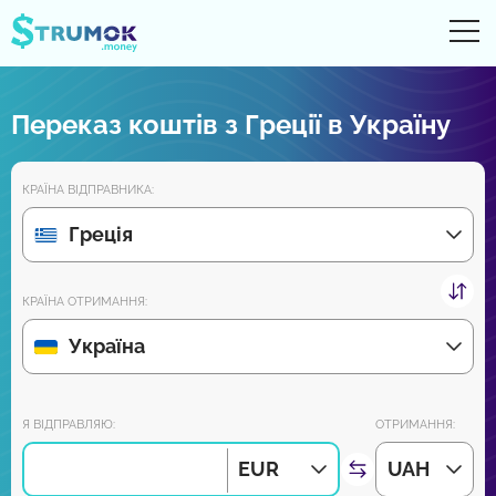
Ві
UA
RU
EN
PL
Переказ коштів з Греції в Україну
Грошові перекази
КРАЇНА ВІДПРАВНИКА:
Рахунки Online
Греція
Огляди партнерів
КРАЇНА ОТРИМАННЯ:
Зовсім скоро завантажуйте додаток на Android та iPhone:
Україна
Приєднуйся до нас:
Я ВІДПРАВЛЯЮ:
ОТРИМАННЯ:
EUR
UAH