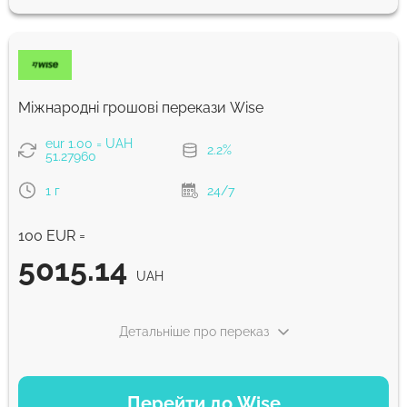
5074
30 хв
UAH
Економний
4968
Міжнародні грошові перекази Wise
5 д
UAH
eur 1.00 = UAH
2.2%
51.27960
Комісія Strumok, завжди 0%
1 г
24/7
100 EUR =
5015.14
UAH
Детальніше про переказ
ВАРІАНТИ ОПЛАТИ
Перейти до Wise