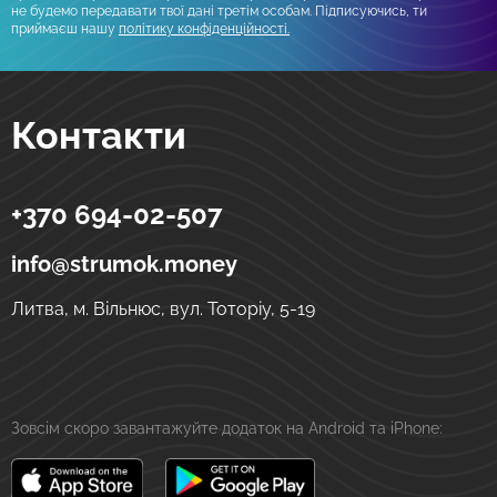
не будемо передавати твої дані третім особам. Підписуючись, ти
приймаєш нашу
політику конфіденційності.
Контакти
+370 694-02-507
Strumok
Грошові перекази в Україну
вул. Тоторіу, 5-19
LT-01121
Вільнюс
Литва
info@strumok.money
Литва, м. Вільнюс, вул. Тоторіу, 5-19
Зовсім скоро завантажуйте додаток на Android та iPhone: