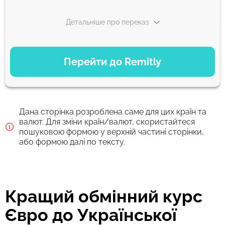
Детальніше про переказ
ВАРІАНТИ ОПЛАТИ
Перейти до Remitly
Швидкий
5074
30 хв
UAH
Дана сторінка розроблена саме для цих країн та
Економний
валют. Для зміни країн/валют, скористайтеся
пошуковою формою у верхній частині сторінки,
4968
5 д
або формою далі по тексту.
UAH
Комісія Strumok, завжди 0%
Кращий обмінний курс
Євро до Української