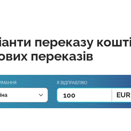
іанти переказу кошт
ових переказів
ИМАННЯ:
Я ВІДПРАВЛЯЮ:
EUR
їна