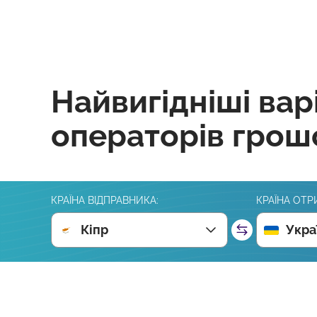
Найвигідніші вар
операторів грош
КРАЇНА ВІДПРАВНИКА:
КРАЇНА ОТР
Кіпр
Укра