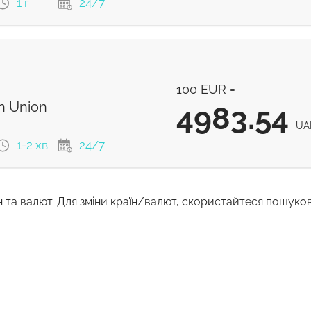
1 г
24/7
5023.2
м
UAH
100 EUR =
4983.14
UAH
n Union
4983.54
UA
1-2 хв
24/7
н та валют. Для зміни країн/валют, скористайтеся пошуко
4983.54
UAH
4983.54
UAH
з комісії та кращий курс обміну