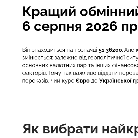
Кращий обмінний 
Комісія Strumok, завжди 0%
6 серпня 2026 пр
Він знаходиться на позначці
51.36200
. Але
змінюється: залежно від геополітичної ситу
основних валютних пар та інших фінансов
факторів. Тому так важливо віддати перев
переказів, чий курс
Євро
до
Української г
Як вибрати найк