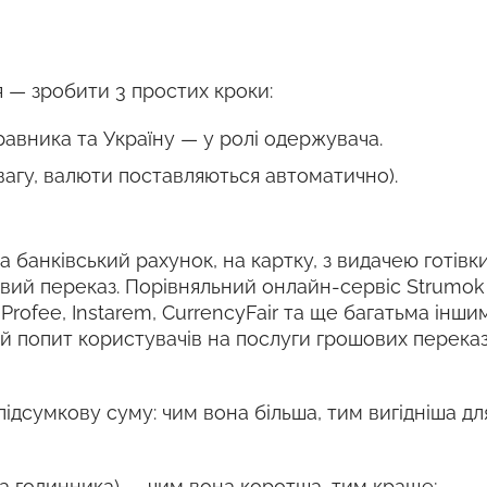
 — зробити 3 простих кроки:
равника та Україну — у ролі одержувача.
вагу, валюти поставляються автоматично).
 банківський рахунок, на картку, з видачею готівки
овий переказ. Порівняльний онлайн-сервіс Strumo
, Profee, Instarem, CurrencyFair та ще багатьма ін
й попит користувачів на послуги грошових переказ
підсумкову суму: чим вона більша, тим вигідніша дл
ка годинника) — чим вона коротша, тим краще;