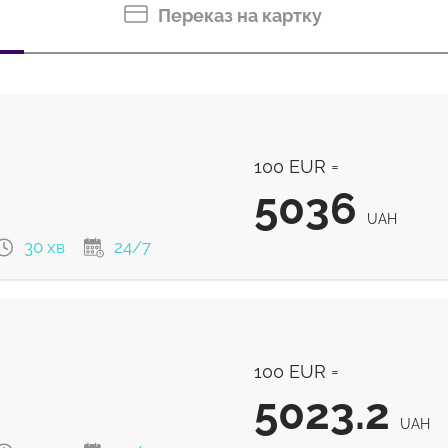
Переказ на картку
100 EUR =
5036
UAH
30 хв
24/7
5036
UAH
100 EUR =
4975
UAH
5023.2
UAH