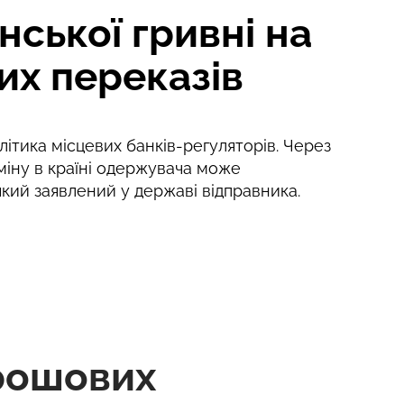
ської гривні на
их переказів
ітика місцевих банків-регуляторів. Через
міну в країні одержувача може
 який заявлений у державі відправника.
рошових