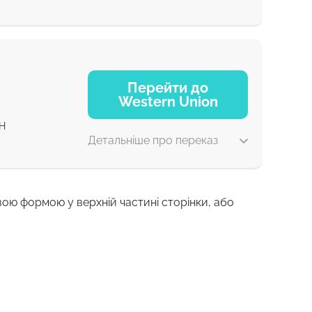
1 г
Перейти до
Western Union
1 г
H
Детальніше про переказ
вою формою у верхній частині сторінки, або
1-2 хв
0-1 д