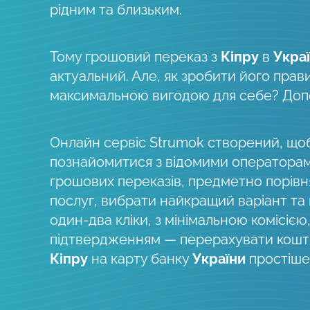
рідним та близьким.
Тому грошовий переказ з
Кіпру
в
Укра
актуальний. Але, як зробити його прав
максимальною вигодою для себе? До
Онлайн сервіс Strumok створений, що
познайомитися з відомими оператора
грошових переказів, предметно порів
послуг, вибрати найкращий варіант та
один-два кліки, з мінімальною комісією
підтвердженням — перерахувати кошти
Кіпру
на карту банку
України
простіше,