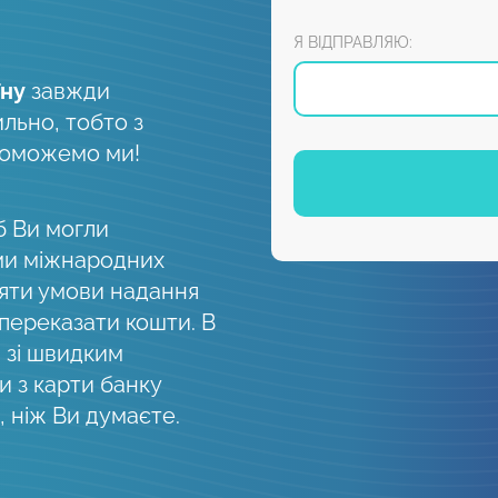
Я ВІДПРАВЛЯЮ:
їну
завжди
ильно, тобто з
поможемо ми!
б Ви могли
ми міжнародних
няти умови надання
 переказати кошти. В
, зі швидким
 з карти банку
 ніж Ви думаєте.