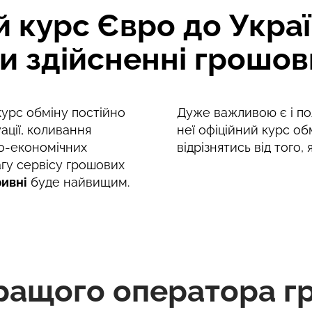
курс Євро до Україн
и здійсненні грошов
 курс обміну постійно
Дуже важливою є і пол
ації, коливання
неї офіційний курс об
о-економічних
відрізнятись від того,
агу сервісу грошових
ривні
буде найвищим.
ращого оператора г