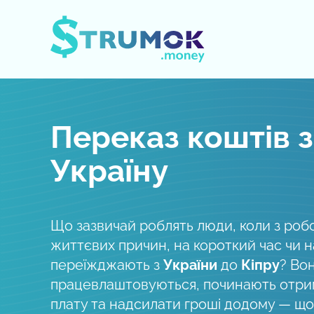
Відкрити/Закрити меню
Переказ коштів з
Україну
Що зазвичай роблять люди, коли з роб
життєвих причин, на короткий час чи 
переїжджають з
України
до
Кіпру
? Во
працевлаштовуються, починають отри
плату та надсилати гроші додому — що