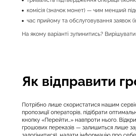
комісія (значок монет) — чим менший під
час прийому та обслуговування заявок (і
На якому варіанті зупинитись? Вирішувати
Як відправити гр
Потрібно лише скористатися нашим сервіс
пропозиції операторів, підібрати оптималь
кнопку «Перейти…» навпроти нього. Відкри
грошових переказів — залишиться лише за
залогінитися), надати інформацію про себ