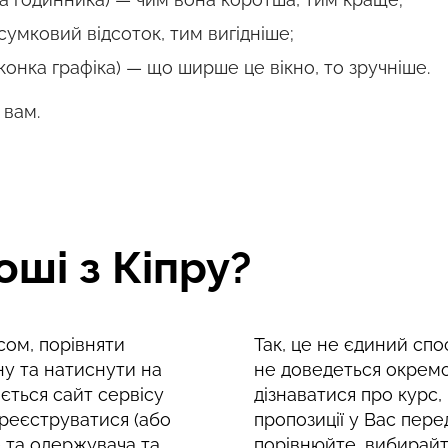
сумковий відсоток, тим вигідніше;
конка графіка) — що ширше це вікно, то зручніше.
 вам.
оші з Кіпру?
ом, порівняти
Так, це не єдиний спо
ну та натиснути на
не доведеться окремо
ється сайт сервісу
дізнаватися про курс,
реєструватися (або
пропозиції у Вас пере
е та одержувача та
порівнюйте, вибирайт