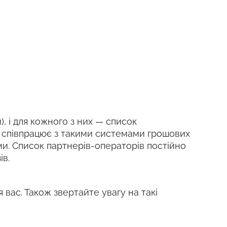
), і для кожного з них — список
k співпрацює з такими системами грошових
шими. Список партнерів-операторів постійно
ів.
я вас. Також звертайте увагу на такі