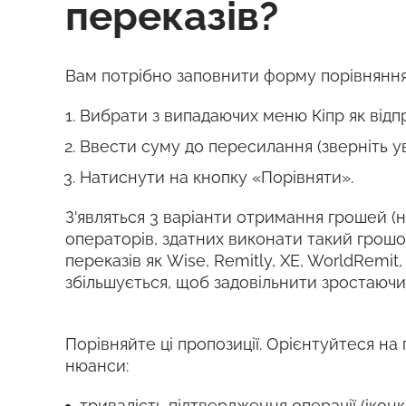
переказів?
Вам потрібно заповнити форму порівняння
Вибрати з випадаючих меню Кіпр як відп
Ввести суму до пересилання (зверніть у
Натиснути на кнопку «Порівняти».
З'являться 3 варіанти отримання грошей (на
операторів, здатних виконати такий грош
переказів як Wise, Remitly, XE, WorldRemit
збільшується, щоб задовільнити зростаючи
Порівняйте ці пропозиції. Орієнтуйтеся на 
нюанси:
тривалість підтвердження операції (ікон