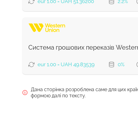
Комісія Strumok, завжди 0%
eur 1.00 = UAH 51.36200
2.2%
ВАРІАНТИ ОПЛАТИ
Сплатити банківським переказо
Сплатити карткою
Система грошових переказів Wester
Комісія Strumok, завжди 0%
eur 1.00 = UAH 49.83539
0%
ВАРІАНТИ ОПЛАТИ
Дана сторінка розроблена саме для цих краї
Debit/Credit Сard
формою далі по тексту.
WU Pay
Для нових користувачів перший переказ бе