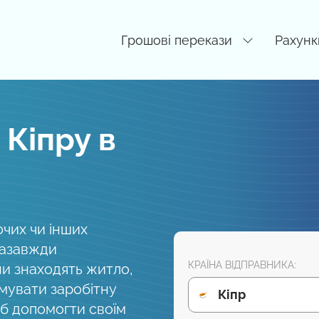
Грошові перекази
Рахунк
 Кіпру в
очих чи інших
назавжди
КРАЇНА ВІДПРАВНИКА:
ни знаходять житло,
мувати заробітну
Кіпр
б допомогти своїм