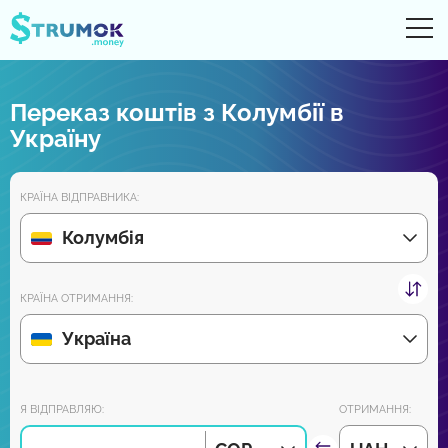
Ві
UA
RU
EN
PL
Переказ коштів з Колумбії в
Грошові перекази
Україну
Рахунки Online
КРАЇНА ВІДПРАВНИКА:
Огляди партнерів
Колумбія
Зовсім скоро завантажуйте додаток на Android та iPhone:
КРАЇНА ОТРИМАННЯ:
Україна
Приєднуйся до нас:
Я ВІДПРАВЛЯЮ:
ОТРИМАННЯ: