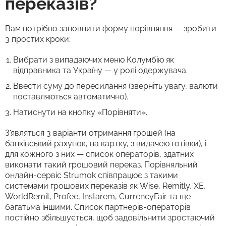
переказів?
Вам потрібно заповнити форму порівняння — зробити
3 простих кроки:
Вибрати з випадаючих меню Колумбію як
відправника та Україну — у ролі одержувача.
Ввести суму до пересилання (зверніть увагу, валюти
поставляються автоматично).
Натиснути на кнопку «Порівняти».
З'являться 3 варіанти отримання грошей (на
банківський рахунок, на картку, з видачею готівки), і
для кожного з них — список операторів, здатних
виконати такий грошовий переказ. Порівняльний
онлайн-сервіс Strumok співпрацює з такими
системами грошових переказів як Wise, Remitly, XE,
WorldRemit, Profee, Instarem, CurrencyFair та ще
багатьма іншими. Список партнерів-операторів
постійно збільшується, щоб задовільнити зростаючий