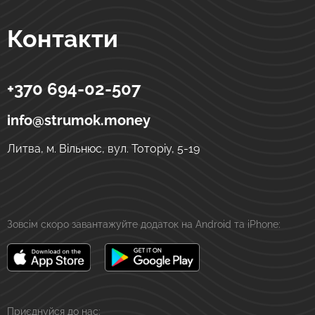
Контакти
+370 694-02-507
Strumok
Грошові перекази в Україну
вул. Тоторіу, 5-19
LT-01121
Вільнюс
Литва
info@strumok.money
Литва, м. Вільнюс, вул. Тоторіу, 5-19
Зовсім скоро завантажуйте додаток на Android та iPhone:
Приєднуйся до нас: