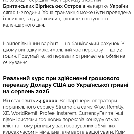
Британських Віргінських Островів
на картку
України
сягає 1-2 години. Хоча транзакція може бути проведена
і швидше, за 5-30 хвилин, і довше, наступного
календарного дня.
Найповільніший варіант — на банківський рахунок. У
цьому випадку максимальний час переказу — до 72
годин. Подумайте, які переваги отримаєте в обмін на
очікування.
Реальний курс при здійсненні грошового
переказу Долару США до Української гривні
на серпень 2026
Він становить
44.50000
. Всі партнери-оператори
порівняльного сервісу Strumok, а саме Wise, Remitly,
XE, WorldRemit, Profee, Instarem, CurrencyFair та інші
відомі системи грошових переказів конкурують за
клієнта. Тому різниця у застосовуваних обмінних
курсах часом мінімальна, але варта вашої уваги. Крім