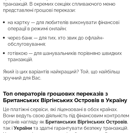
транзакцій. В окремих секціях спливаючого меню
представлені грошові перекази:
на картку — для любителів виконувати фінансові
операції в режимі онлайн;
через банк — для тих, хто звик до офлайн-
обслуговування;
готівкою — для шанувальників порівняно швидких
транзакцій.
Який із цих варіантів найкращий? Той, що найбільш
зручний для Вас.
Топ операторів грошових переказів з
Британських Віргінських Островів в Україну
Це платіжні сервіси, які ліцензовані в обох країнах.
Вони ведуть свою діяльність під фінансовим контролем
органів нагляду як
Британських Віргінських Островів
,
так і
України
та здатні гарантувати безпеку транзакцій.