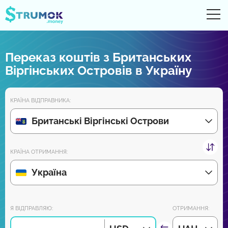
Ві
UA
RU
EN
PL
Переказ коштів з Британських
Грошові перекази
Віргінських Островів в Україну
Рахунки Online
КРАЇНА ВІДПРАВНИКА:
Огляди партнерів
Британські Віргінські Острови
Зовсім скоро завантажуйте додаток на Android та iPhone:
КРАЇНА ОТРИМАННЯ:
Україна
Приєднуйся до нас:
Я ВІДПРАВЛЯЮ:
ОТРИМАННЯ: