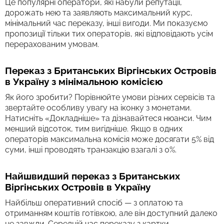
Це популярні оператори, які набули репутації,
дорожать нею та заявляють максимальний курс,
мінімальний час переказу, інші вигоди. Ми показуємо
пропозиції тільки тих операторів, які відповідають усім
перерахованим умовам.
Переказ з Британських Віргінських Островів
в Україну з мінімальною комісією
Як його зробити? Порівнюйте умови різних сервісів та
звертайте особливу увагу на іконку з монетами.
Натисніть «Докладніше» та дізнавайтеся нюанси. Чим
менший відсоток, тим вигідніше. Якщо в одних
операторів максимальна комісія може досягати 5% від
суми, інші проводять транзакцію взагалі з 0%.
Найшвидший переказ з Британських
Віргінських Островів в Україну
Найбільш оперативний спосіб — з оплатою та
отриманням коштів готівкою, але він доступний далеко
не завжди. Середній час переказу з картки