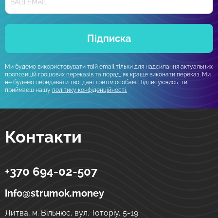
Підписка
Ми будемо використовувати твій email тільки для надсилання актуальних
пропозицій грошових переказів та порад, як краще виконати переказ. Ми
не будемо передавати твої дані третім особам. Підписуючись, ти
приймаєш нашу
політику конфіденційності.
Контакти
+370 694-02-507
Strumok
Грошові перекази в Україну
вул. Тоторіу, 5-19
LT-01121
Вільнюс
Литва
info@strumok.money
Литва, м. Вільнюс, вул. Тоторіу, 5-19