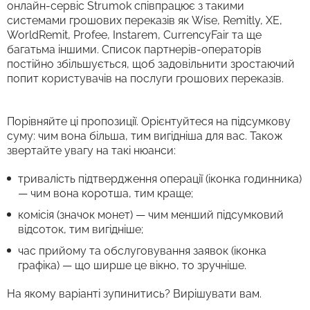
онлайн-сервіс Strumok співпрацює з такими
системами грошових переказів як Wise, Remitly, XE,
WorldRemit, Profee, Instarem, CurrencyFair та ще
багатьма іншими. Список партнерів-операторів
постійно збільшується, щоб задовільнити зростаючий
попит користувачів на послуги грошових переказів.
Порівняйте ці пропозиції. Орієнтуйтеся на підсумкову
суму: чим вона більша, тим вигідніша для вас. Також
звертайте увагу на такі нюанси:
тривалість підтвердження операції (іконка годинника)
— чим вона коротша, тим краще;
комісія (значок монет) — чим менший підсумковий
відсоток, тим вигідніше;
час прийому та обслуговування заявок (іконка
графіка) — що ширше це вікно, то зручніше.
На якому варіанті зупинитись? Вирішувати вам.