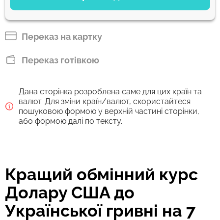
Сплатити карткою
4313.83
2 г
UAH
Переказ на картку
Сплатити банківським переказом
Переказ готівкою
4096.67
2 г
UAH
Дана сторінка розроблена саме для цих країн та
Комісія Strumok, завжди 0%
валют. Для зміни країн/валют, скористайтеся
пошуковою формою у верхній частині сторінки,
або формою далі по тексту.
Кращий обмінний курс
Долару США до
Української гривні на 7