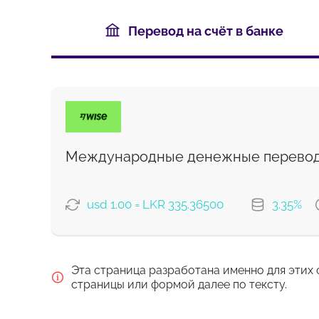
Перевод на счёт в банке
Международные денежные перевод
usd 1.00 = LKR 335.36500
3.35%
ВАРИАНТЫ ОПЛАТЫ
Эта страница разработана именно для этих 
Оплатить картой
страницы или формой далее по тексту.
Оплатить банковским перевод