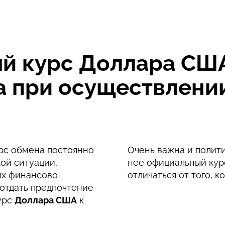
 курс Доллара США 
да при осуществлен
урс обмена постоянно
Очень важна и полити
ой ситуации,
нее официальный кур
их финансово-
отличаться от того, к
отдать предпочтение
урс
Доллара США
к