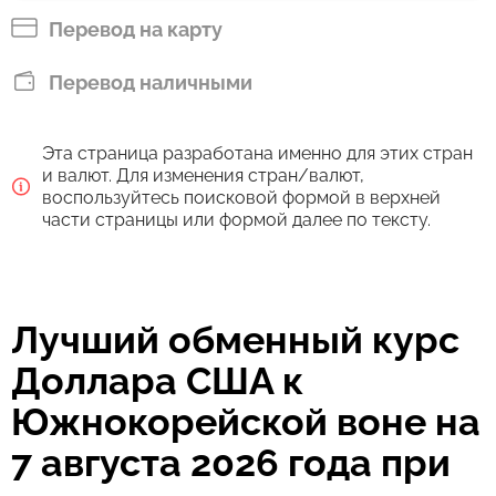
KRW
Перевод на карту
Оплатить банковским переводом
Перевод наличными
129371
9 ч
KRW
Эта страница разработана именно для этих стран
Комиссия Strumok, всегда 0%
и валют. Для изменения стран/валют,
воспользуйтесь поисковой формой в верхней
части страницы или формой далее по тексту.
Лучший обменный курс
Доллара США к
Южнокорейской воне на
7 августа 2026 года при