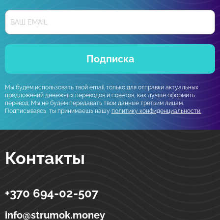
Подписка
Мы будем использовать твой email только для отправки актуальных
предложений денежных переводов и советов, как лучше оформить
перевод. Мы не будем передавать твои данные третьим лицам.
Подписываясь, ты принимаешь нашу
политику конфиденциальности.
Контакты
+370 694-02-507
Strumok
Денежные переводы в Украине
ул. Тоториу, 5-19
LT-01121
Вильнюс
Литва
info@strumok.money