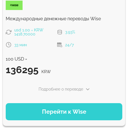
Комиссия Strumok, всегда 0%
Международные денежные переводы Wise
usd 1.00 = KRW
3.93%
1418.70000
33 мин
24/7
100 USD =
136295
KRW
Подробнее о переводе
ВАРИАНТЫ ОПЛАТЫ
Перейти к Wise
Оплатить картой
136295
33 мин