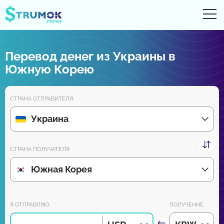
От
UA
RU
EN
PL
Перевод денег из Украины в
Денежные переводы
Южную Корею
Цифровые счета
СТРАНА ОТПРАВИТЕЛЯ:
Обзоры партнеров
Украина
Уже скоро скачайте приложение для Android и iPhone:
СТРАНА ПОЛУЧАТЕЛЯ:
Южная Корея
Присоединяйся к нам:
Я ОТПРАВЛЯЮ:
ПОЛУЧЕНИЕ: