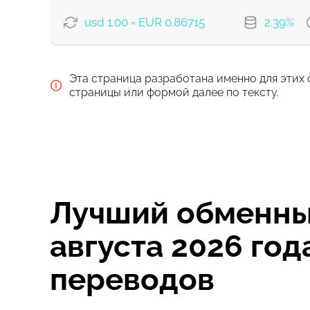
usd 1.00 = EUR 0.86715
2.39%
ВАРИАНТЫ ОПЛАТЫ
Эта страница разработана именно для этих 
Оплатить картой
страницы или формой далее по тексту.
Оплатить банковским перевод
Комиссия Strumok, всегда 0%
Лучший обменный
августа 2026 го
переводов