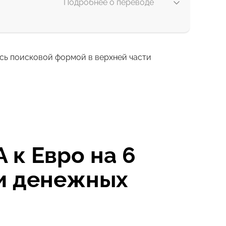
Подробнее о переводе
есь поисковой формой в верхней части
2 с
1 ч
к Евро на 6
ии денежных