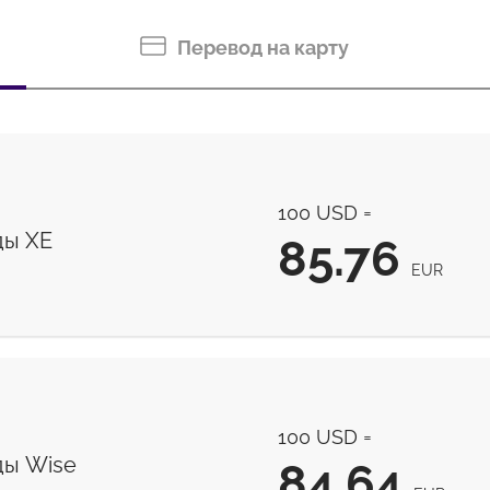
Перевод на карту
100 USD =
ды ХЕ
85.76
EUR
85.76
EUR
100 USD =
ы Wise
84.64