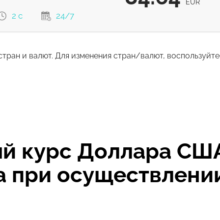
EUR
2 с
24/7
стран и валют. Для изменения стран/валют, воспользуйт
84.64
EUR
80.41
ом
EUR
 курс Доллара США 
да при осуществлен