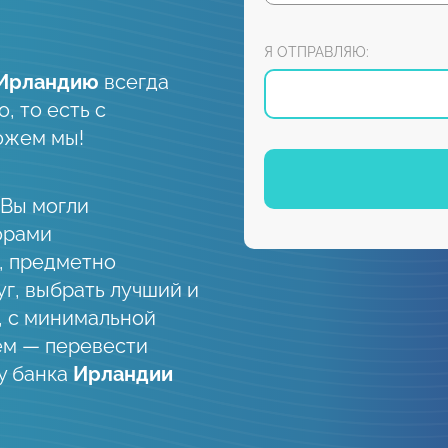
Я ОТПРАВЛЯЮ:
Ирландию
всегда
, то есть с
ожем мы!
 Вы могли
орами
, предметно
уг, выбрать лучший и
, с минимальной
ем — перевести
у банка
Ирландии