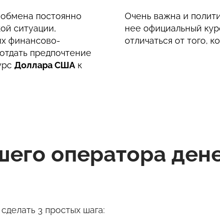
с обмена постоянно
Очень важна и полити
ой ситуации,
нее официальный кур
их финансово-
отличаться от того, к
отдать предпочтение
урс
Доллара США
к
чшего оператора де
сделать 3 простых шага: