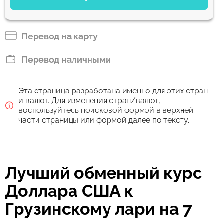
Оплатить картой
250.7
4 ч
GEL
Перевод на карту
Оплатить банковским переводом
Перевод наличными
237.99
3 д
GEL
Эта страница разработана именно для этих стран
Комиссия Strumok, всегда 0%
и валют. Для изменения стран/валют,
воспользуйтесь поисковой формой в верхней
части страницы или формой далее по тексту.
Лучший обменный курс
Доллара США к
Грузинскому лари на 7