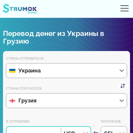
От
UA
RU
EN
PL
Перевод денег из Украины в
Денежные переводы
Грузию
Цифровые счета
СТРАНА ОТПРАВИТЕЛЯ:
Обзоры партнеров
Украина
Уже скоро скачайте приложение для Android и iPhone:
СТРАНА ПОЛУЧАТЕЛЯ:
Грузия
Присоединяйся к нам:
Я ОТПРАВЛЯЮ:
ПОЛУЧЕНИЕ: