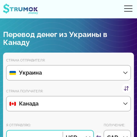
От
UA
RU
EN
PL
Перевод денег из Украины в
Денежные переводы
Канаду
Цифровые счета
СТРАНА ОТПРАВИТЕЛЯ:
Обзоры партнеров
Украина
Уже скоро скачайте приложение для Android и iPhone:
СТРАНА ПОЛУЧАТЕЛЯ:
Канада
Присоединяйся к нам:
Я ОТПРАВЛЯЮ:
ПОЛУЧЕНИЕ: