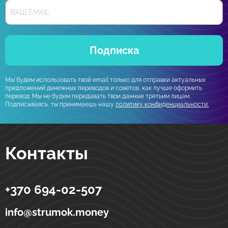
Подписка
Мы будем использовать твой email только для отправки актуальных
предложений денежных переводов и советов, как лучше оформить
перевод. Мы не будем передавать твои данные третьим лицам.
Подписываясь, ты принимаешь нашу
политику конфиденциальности.
Контакты
+370 694-02-507
Strumok
Денежные переводы в Украине
ул. Тоториу, 5-19
LT-01121
Вильнюс
Литва
info@strumok.money