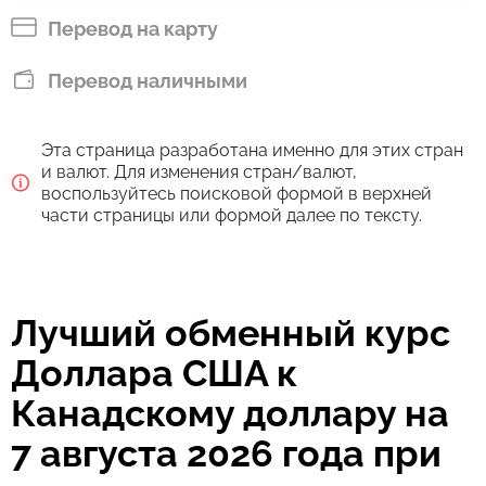
CAD
Перевод на карту
Оплатить банковским переводом
Перевод наличными
129.5
3 д
CAD
Эта страница разработана именно для этих стран
Комиссия Strumok, всегда 0%
и валют. Для изменения стран/валют,
воспользуйтесь поисковой формой в верхней
части страницы или формой далее по тексту.
Лучший обменный курс
Доллара США к
Канадскому доллару на
7 августа 2026 года при