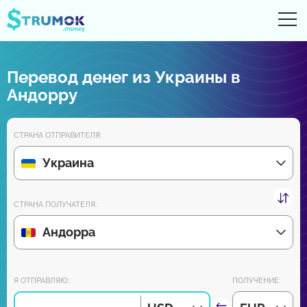
От
UA
RU
EN
PL
Перевод денег из Украины в
Денежные переводы
Андорру
Цифровые счета
СТРАНА ОТПРАВИТЕЛЯ:
Обзоры партнеров
Украина
Уже скоро скачайте приложение для Android и iPhone:
СТРАНА ПОЛУЧАТЕЛЯ:
Андорра
Присоединяйся к нам:
Я ОТПРАВЛЯЮ:
ПОЛУЧЕНИЕ: