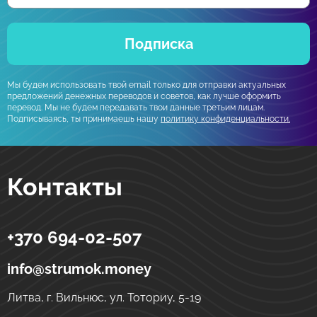
Подписка
Мы будем использовать твой email только для отправки актуальных
предложений денежных переводов и советов, как лучше оформить
перевод. Мы не будем передавать твои данные третьим лицам.
Подписываясь, ты принимаешь нашу
политику конфиденциальности.
Контакты
+370 694-02-507
Strumok
Денежные переводы в Украине
ул. Тоториу, 5-19
LT-01121
Вильнюс
Литва
info@strumok.money
Литва, г. Вильнюс, ул. Тоториу, 5-19