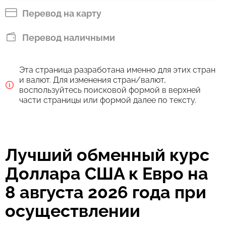
EUR
Перевод на карту
Оплатить банковским переводом
Перевод наличными
80.23
2 д
EUR
Эта страница разработана именно для этих стран
Комиссия Strumok, всегда 0%
и валют. Для изменения стран/валют,
воспользуйтесь поисковой формой в верхней
части страницы или формой далее по тексту.
Лучший обменный курс
Доллара США к Евро на
8 августа 2026 года при
осуществлении