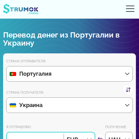
От
UA
RU
EN
PL
Перевод денег из Португалии в
Денежные переводы
Украину
Цифровые счета
СТРАНА ОТПРАВИТЕЛЯ:
Обзоры партнеров
Португалия
Уже скоро скачайте приложение для Android и iPhone:
СТРАНА ПОЛУЧАТЕЛЯ:
Украина
Присоединяйся к нам:
Я ОТПРАВЛЯЮ:
ПОЛУЧЕНИЕ: