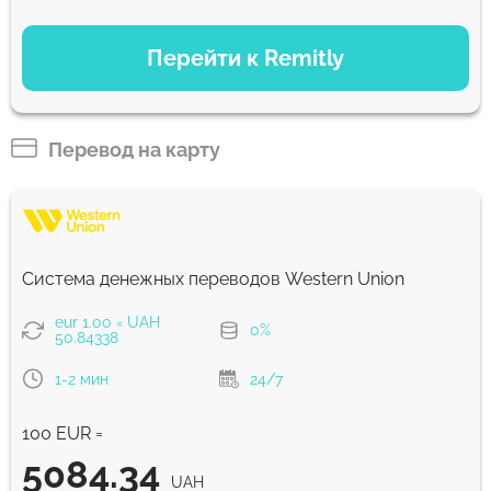
ВАРИАНТЫ ОПЛАТЫ
Перейти к Remitly
Быстрый
5030
30 мин
UAH
Перевод на карту
Экономный
4989
5 д
UAH
Система денежных переводов Western Union
Комиссия Strumok, всегда 0%
eur 1.00 = UAH
0%
50.84338
1-2 мин
24/7
100 EUR =
5084.34
UAH