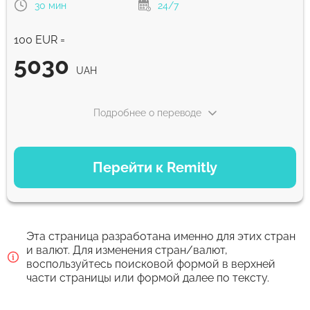
30 мин
24/7
5166.58
0-1 д
UAH
100 EUR =
Для новых пользователей первый перевод без комиссии и
5030
лучший курс обмена
UAH
Комиссия Strumok, всегда 0%
Подробнее о переводе
ВАРИАНТЫ ОПЛАТЫ
Перейти к Remitly
Быстрый
5030
30 мин
UAH
Эта страница разработана именно для этих стран
Экономный
и валют. Для изменения стран/валют,
воспользуйтесь поисковой формой в верхней
4989
5 д
части страницы или формой далее по тексту.
UAH