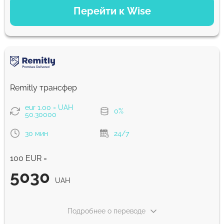
Перейти к Wise
Оплатить банковским переводом
5030.37
1 ч
UAH
Оплатить картой
4990.25
Remitly трансфер
1 ч
UAH
eur 1.00 = UAH
0%
50.30000
Комиссия Strumok, всегда 0%
30 мин
24/7
100 EUR =
5030
UAH
Подробнее о переводе