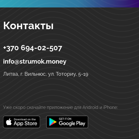
Контакты
+370 694-02-507
Strumok
Денежные переводы в Украине
ул. Тоториу, 5-19
LT-01121
Вильнюс
Литва
info@strumok.money
Литва, г. Вильнюс, ул. Тоториу, 5-19
Уже скоро скачайте приложение для Android и iPhone: