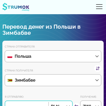
От
UA
RU
EN
PL
Перевод денег из Польши в
Денежные переводы
Зимбабве
Цифровые счета
СТРАНА ОТПРАВИТЕЛЯ:
Обзоры партнеров
Польша
Уже скоро скачайте приложение для Android и iPhone:
СТРАНА ПОЛУЧАТЕЛЯ:
Зимбабве
Присоединяйся к нам:
Я ОТПРАВЛЯЮ:
ПОЛУЧЕНИЕ: