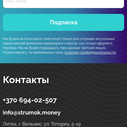
Подписка
Мы будем использовать твой email только для отправки актуальных
предложений денежных переводов и советов, как лучше оформить
перевод. Мы не будем передавать твои данные третьим лицам.
Подписываясь, ты принимаешь нашу
политику конфиденциальности.
Контакты
+370 694-02-507
Strumok
Денежные переводы в Украине
ул. Тоториу, 5-19
LT-01121
Вильнюс
Литва
info@strumok.money
Литва, г. Вильнюс, ул. Тоториу, 5-19