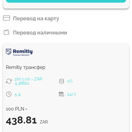
381.48
1 д
ZAR
Перевод на карту
Оплатить картой
Перевод наличными
377.37
1 д
ZAR
Комиссия Strumok, всегда 0%
Remitly трансфер
pln 1.00 = ZAR
0%
4.38810
5 д
24/7
100 PLN =
438.81
ZAR