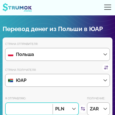
От
UA
RU
EN
PL
Перевод денег из Польши в ЮАР
Денежные переводы
СТРАНА ОТПРАВИТЕЛЯ:
Цифровые счета
Польша
Обзоры партнеров
СТРАНА ПОЛУЧАТЕЛЯ:
Уже скоро скачайте приложение для Android и iPhone:
ЮАР
Присоединяйся к нам:
Я ОТПРАВЛЯЮ:
ПОЛУЧЕНИЕ:
PLN
ZAR