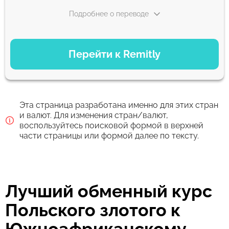
Подробнее о переводе
ВАРИАНТЫ ОПЛАТЫ
Перейти к Remitly
Экономный
438.81
5 д
ZAR
Эта страница разработана именно для этих стран
Быстрый
и валют. Для изменения стран/валют,
воспользуйтесь поисковой формой в верхней
438.81
30 мин
части страницы или формой далее по тексту.
ZAR
Комиссия Strumok, всегда 0%
Лучший обменный курс
Польского злотого к