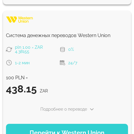
438.81
5 д
ZAR
Быстрый
438.81
Система денежных переводов Western Union
30 мин
ZAR
pln 1.00 = ZAR
0%
4.38155
Комиссия Strumok, всегда 0%
1-2 мин
24/7
100 PLN =
438.15
ZAR
Подробнее о переводе
ВАРИАНТЫ ОПЛАТЫ
Перейти к Western Union