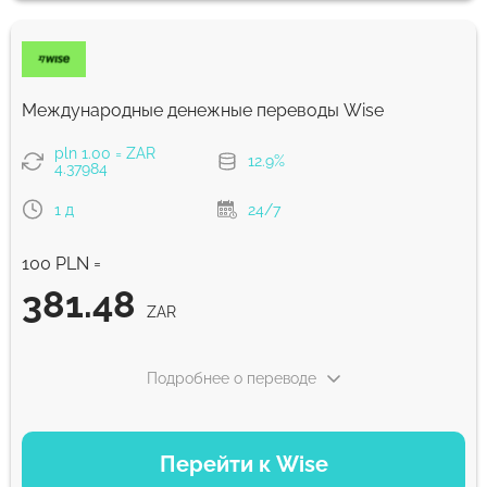
431.62
NaN д
ZAR
Комиссия Strumok, всегда 0%
Международные денежные переводы Wise
pln 1.00 = ZAR
12.9%
4.37984
1 д
24/7
100 PLN =
381.48
ZAR
Подробнее о переводе
ВАРИАНТЫ ОПЛАТЫ
Перейти к Wise
Оплатить банковским переводом