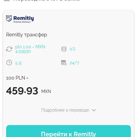
Remitly трансфер
pln 1.00 = MXN
0%
4.59930
5 д
24/7
100 PLN =
459.93
MXN
Подробнее о переводе
ВАРИАНТЫ ОПЛАТЫ
Перейти к Remitly