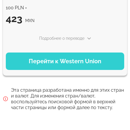
100 PLN =
423
MXN
Подробнее о переводе
ВАРИАНТЫ ОПЛАТЫ
Перейти к Western Union
Debit/Credit Сard
423
1-2 мин
MXN
Эта страница разработана именно для этих стран
Google Pay
и валют. Для изменения стран/валют,
воспользуйтесь поисковой формой в верхней
423
0-1 д
части страницы или формой далее по тексту.
MXN
Для новых пользователей первый перевод без комиссии и
лучший курс обмена