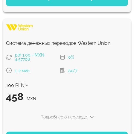
Экономный
459.93
5 д
MXN
Быстрый
459.93
Система денежных переводов Western Union
30 мин
MXN
pln 1.00 = MXN
0%
4.57708
Комиссия Strumok, всегда 0%
1-2 мин
24/7
100 PLN =
458
MXN
Подробнее о переводе
ВАРИАНТЫ ОПЛАТЫ