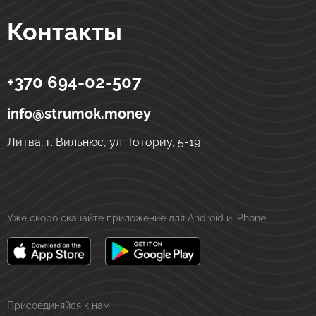
Контакты
+370 694-02-507
Strumok
Денежные переводы в Украине
ул. Тоториу, 5-19
LT-01121
Вильнюс
Литва
info@strumok.money
Литва, г. Вильнюс, ул. Тоториу, 5-19
Уже скоро скачайте приложение для Android и iPhone:
Присоединяйся к нам: