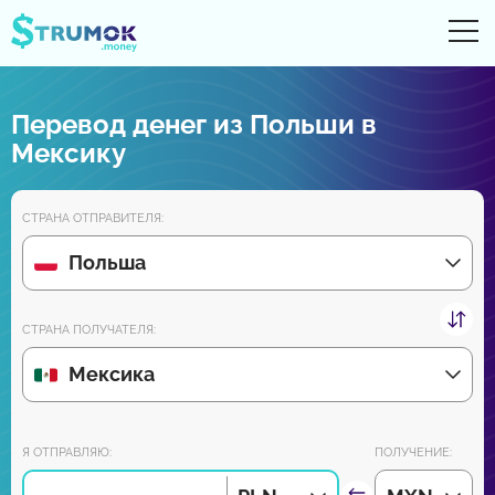
От
UA
RU
EN
PL
Перевод денег из Польши в
Денежные переводы
Мексику
Цифровые счета
СТРАНА ОТПРАВИТЕЛЯ:
Обзоры партнеров
Польша
Уже скоро скачайте приложение для Android и iPhone:
СТРАНА ПОЛУЧАТЕЛЯ:
Мексика
Присоединяйся к нам:
Я ОТПРАВЛЯЮ:
ПОЛУЧЕНИЕ: