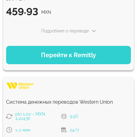
459.93
MXN
Подробнее о переводе
ВАРИАНТЫ ОПЛАТЫ
Перейти к Remitly
Экономный
459.93
5 д
MXN
Быстрый
459.93
Система денежных переводов Western Union
30 мин
MXN
pln 1.00 = MXN
9.9%
4.22436
Комиссия Strumok, всегда 0%
1-2 мин
24/7