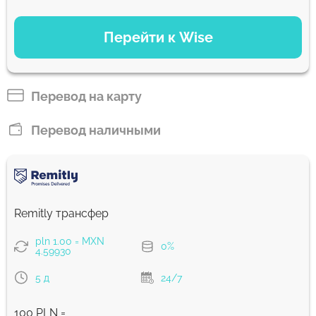
ВАРИАНТЫ ОПЛАТЫ
Перейти к Wise
Оплатить банковским переводом
441.19
2 д
MXN
Перевод на карту
Оплатить картой
Перевод наличными
436.35
2 с
MXN
Комиссия Strumok, всегда 0%
Remitly трансфер
pln 1.00 = MXN
0%
4.59930
5 д
24/7
100 PLN =